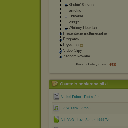
Shakin' Stevens
Smokie
Universe
Vangelis
Whitney Houston
Prezentacje multimedialne
Programy
Prywatne
Video Clipy
Zachomikowane
Pokazuj foldery i treści
Ostatnio pobierane pliki
Michel Faber - Pod skórą.epub
17 Ścieżka 17.mp3
MILANO - Love Songs 1999.7z