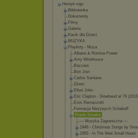
Henryk-vigo
Bibliotenka
Dokumenty
Filmy
Galeria
Kacik dla Dzieci
MUZYKA
Playlisty - Muza
Albano & Romina Power
Amy Winehouse
Baccara
Bon Jovi
Carlos Santana
Dżem
Elton John
Eric Clapton - Slowhand at 70 (2015
Eros Ramazzotti
Formacja Nieżywych Schabuff
Frank Sinatra
— Muzyka Zagraniczna —
1948 - Christmas Songs by Sina
1955 - In The Wee Small Hours