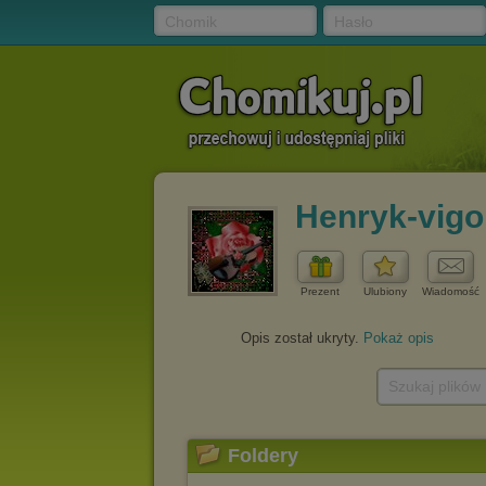
Chomik
Hasło
Henryk-vigo
Prezent
Ulubiony
Wiadomość
Opis został ukryty.
Pokaż opis
Szukaj plików
Foldery