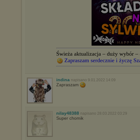
Świeża aktualizacja – duży wybór – 
Zapraszam serdecznie i życzę Sz
indina
napisano 9.01.2022 14:09
Zapraszam
nilay48388
napisano 28.03.2022 03:29
Super chomik