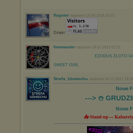
Istnieje możliwość zmiany ustawień przeglądarki internetowej w
sposób uniemożliwiający przechowywanie plików cookies na
flagster
napisano 19.08.2018 23:10
urządzeniu końcowym. Można również usunąć pliki cookies,
dokonując odpowiednich zmian w ustawieniach przeglądarki
internetowej.
Dzięki
Pełną informację na ten temat znajdziesz pod adresem
http://chomikuj.pl/PolitykaPrywatnosci.aspx
.
freemaster
napisano 16.01.2021 02:15
EZODUS ZŁOTO GO
SWEET GIRL
Strefa_Usmiechu
napisano 30.12.2021 19:2
Nowe F
---> ⛄️ GRUDZI
Nowe F
📥 Stand-up –- Kabarety