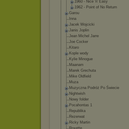
1960 - Nice 'n' Easy
1962 - Point of No Return
Garou
Inna
Jacek Wojcicki
Janis Joplin
Jean Michel Jarre
Joe Cocker
Kitaro
Kople wody
Kylie Minogue
Maanam
Marek Grechuta
Mike Oldfield
Muza
Muzyczna Podróż Po Świecie
Nightwish
Nowy folder
Pocahontas 1
Republika
Rezerwat
Ricky Martin
Roxette