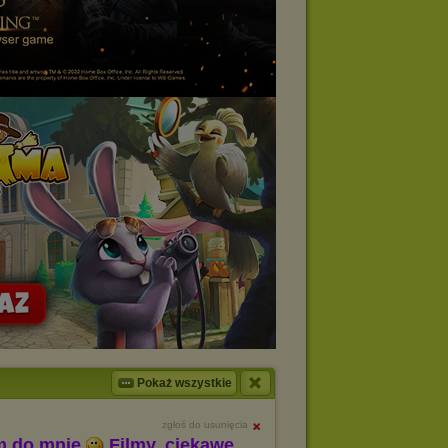
Pokaż wszystkie
zgłoś do usunięcia
m do mnie
Filmy, ciekawe