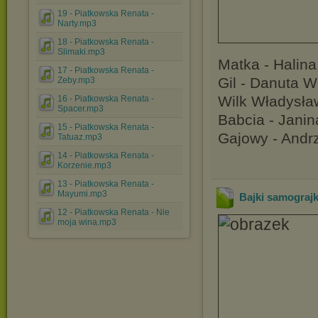
19 - Piatkowska Renata -
Narty.mp3
18 - Piatkowska Renata -
Slimaki.mp3
Matka - Halin
17 - Piatkowska Renata -
Gil - Danuta 
Zeby.mp3
Wilk Władysł
16 - Piatkowska Renata -
Spacer.mp3
Babcia - Jani
15 - Piatkowska Renata -
Gajowy - Andr
Tatuaz.mp3
14 - Piatkowska Renata -
Korzenie.mp3
13 - Piatkowska Renata -
Mayumi.mp3
Bajki samograjki
12 - Piatkowska Renata - Nie
moja wina.mp3