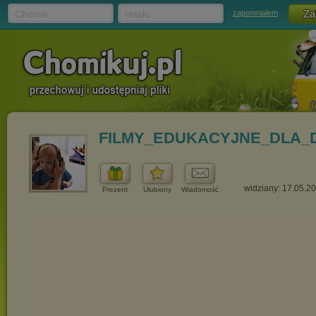
Chomik
Hasło
zapomniałem
FILMY_EDUKACYJNE_DLA_D
widziany: 17.05.2
Prezent
Ulubiony
Wiadomość