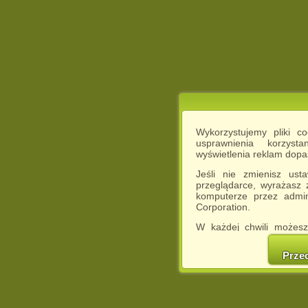
Wykorzystujemy pliki c
usprawnienia korzyst
wyświetlenia reklam dop
Jeśli nie zmienisz ust
przeglądarce, wyrażasz
komputerze przez admin
Corporation.
W każdej chwili możesz
cookies w swojej przeglą
w naszej Pol
Prze
http://chomikuj.pl/Polity
Jednocześnie informuje
może spowodować ogr
Chomikuj.pl.