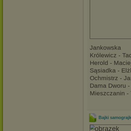
Jankowska
Królewicz - T
Herold - Macie
Sąsiadka - El
Ochmistrz - J
Dama Dworu -
Mieszczanin -
Bajki samograjk