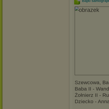
Bajki samograjk
Szewcowa, Bab
Baba II - Wan
Żołnierz II - R
Dziecko - Ann