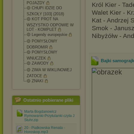
POJAZDY
Król Kier - Ta
🟡 CHUPI IDZIE DO
Walet Kier - K
SZKOŁY [103] (2018)
🟡 KOT PROT NA
Kat - Andrzej 
WSZYSTKO ODPOWIE W
Smok - Janusz
LOT - KOMPLET
🟡 Legendy europejskie
Nibyżółw - An
🟡 POMYSŁOWY
DOBROMIR
🟡 POMYSŁOWY
WNUCZEK
Bajki samograj
🟡 ZAWODY
🟡 ZIMA W WIKLINOWEJ
ZATOCE
🟡 ZNAKI
Ostatnio pobierane pliki
Marta Bogdanowicz
Rymowanki-Przytulanki czyta J
Stuhr.zip
20 - Piatkowska Renata -
Horoskop.mp3