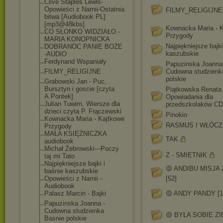
Clive Staples Lewis-
Opowieści z Narnii-Ostatnia
FILMY_RELIGIJNE
bitwa [Audiobook PL]
[mp3@48kbs]
Kownacka Maria - 
CO SŁONKO WIDZIAŁO -
Przygody
MARIA KONOPNICKA
Najpiękniejsze bajki
DOBRANOC PANIE BOŻE
kaszubskie
-AUDIO
Ferdynand Wspaniały
Papuzinska Joanna
FILMY_RELIGIJNE
Cudowna studzienk
polskie
Grabowski Jan - Puc,
Bursztyn i goscie [czyta
Piątkowska Renata 
A.Pontek]
Opowiadania dla
Julian Tuwim, Wiersze dla
przedszkolaków C
dzieci czyta P. Frączewski
Pinokio
Kownacka Maria - Kajtkowe
RASMUS I WŁÓC
Przygody
MAŁA KSIĘŻNICZKA
TAK
audiobook
Michał Żebrowski---Poczy
Z - SMIETNIK
taj mi Tato
Najpiękniejsze bajki i
🟡 ANDIBU MISJA 
baśnie kaszubskie
Opowieści z Narnii -
[52]
Audiobook
Palasz Marcin - Bajki
🟡 ANDY PANDY [1
Papuzinska Joanna -
Cudowna studzienka
🟡 BYŁA SOBIE Z
Basnie polskie