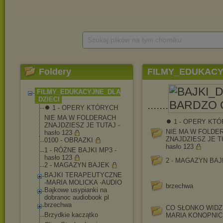
Szukaj plików na tym chomiku
Foldery
FILMY_EDUKACY
FILMY_EDUKACYJNE_DLA
_DZIECI
.......
⏺ 1 - OPERY KTÓRYCH
NIE MA W FOLDERACH
⏺ 1 - OPERY KT
ZNAJDZIESZ JE TUTAJ -
NIE MA W FOLDE
hasło 123
ZNAJDZIESZ JE T
0100 - OBRAZKI
hasło 123
1 - RÓŻNE BAJKI MP3 -
hasło 123
2 - MAGAZYN BA
2 - MAGAZYN BAJEK
BAJKI TERAPEUTYCZNE
-MARIA MOLICKA -AUDIO
brzechwa
Bajkowe usypianki na
dobranoc audiobook pl
brzechwa
CO SŁONKO WIDZI
Brzydkie kaczątko
MARIA KONOPNI