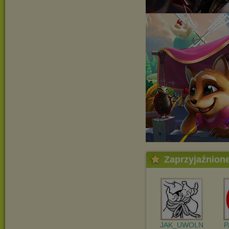
Zaprzyjaźnion
JAK_UWOLN
P