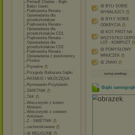
Perrault Charles - Bajki
🟡 BYLI SOBIE
Babci Gaski
Piatkowska Renata -
WYNALAZCY
Opowiadania dla
🟡 BYŁY SOBIE
przedszkolakow
Piątkowska Renata -
ODKRYCIA
Opowiadania dla
🟡 KOT PROT NA
przedszkolaków CD1
Piątkowska Renata -
WSZYSTKO ODPO
Opowiadania dla
LOT - KOMPLET
przedszkolaków CD2
🟡 POMYSŁOWY
Piatkowska Renata -
WNUCZEK
Opowiadania z piaskownicy
Pinokio
🟡 ZNAKI
Prywatne
Przygody Baltazara Gąbki
sortuj według:
RASMUS I WŁÓCZĘGA
Rymowanki-Przytul
anki
Bajki samograjk
ŚMIETNIK
TAK
Wieczorynki z kotem
Miskiem
Wieczorynki z zolwiem
Antosiem
Z - SMIETNIK
zachomikowane
🟡 RELIGIJNE