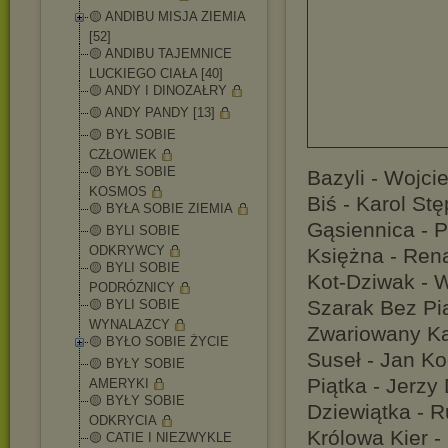
🟡 ANDIBU MISJA ZIEMIA
[52]
🟡 ANDIBU TAJEMNICE
LUCKIEGO CIAŁA [40]
🟡 ANDY I DINOZAŁRY
🟡 ANDY PANDY [13]
🟡 BYŁ SOBIE
CZŁOWIEK
🟡 BYŁ SOBIE
Bazyli - Wojci
KOSMOS
Biś - Karol St
🟡 BYŁA SOBIE ZIEMIA
Gąsiennica - P
🟡 BYLI SOBIE
ODKRYWCY
Księżna - Ren
🟡 BYLI SOBIE
Kot-Dziwak - 
PODRÓZNICY
Szarak Bez Pią
🟡 BYLI SOBIE
WYNALAZCY
Zwariowany Ka
🟡 BYŁO SOBIE ŻYCIE
Suseł - Jan Ko
🟡 BYŁY SOBIE
Piątka - Jerzy
AMERYKI
🟡 BYŁY SOBIE
Dziewiątka - R
ODKRYCIA
Królowa Kier -
🟡 CATIE I NIEZWYKLE