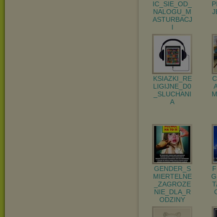
IC_SIE_OD_
P
NALOGU_M
J
ASTURBACJ
I
KSIAZKI_RE
C
LIGIJNE_D0
_SLUCHANI
M
A
GENDER_S
F
MIERTELNE
G
_ZAGROZE
T
NIE_DLA_R
ODZINY