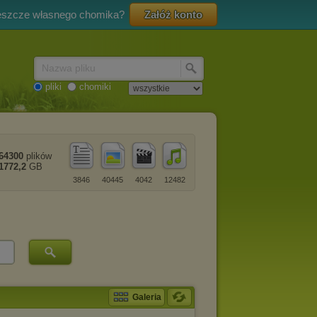
eszcze własnego chomika?
Załóż konto
Nazwa pliku
pliki
chomiki
64300
plików
1772,2
GB
3846
40445
4042
12482
Galeria