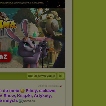
Pokaż wszystkie
zgłoś do usunięcia
m do mnie
Filmy, ciekawe
V Show, Książki, Artykuły,
le innych.