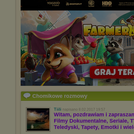
Chomikowe rozmowy
Tiili
napisano 8.02.2017 19:57
Witam, pozdrawiam i zaprasza
Filmy Dokumentalne, Seriale, T
Teledyski, Tapety, Emotki i wie