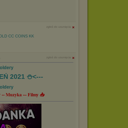
zgłoś do usunięcia
LD CC COINS KK
zgłoś do usunięcia
4
oldery
EŃ 2021 ⛄️<---
oldery
 -- Muzyka -– Filmy 📥