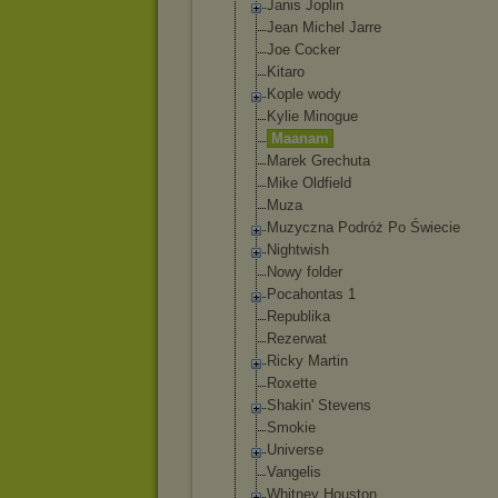
Janis Joplin
Jean Michel Jarre
Joe Cocker
Kitaro
Kople wody
Kylie Minogue
Maanam
Marek Grechuta
Mike Oldfield
Muza
Muzyczna Podróż Po Świecie
Nightwish
Nowy folder
Pocahontas 1
Republika
Rezerwat
Ricky Martin
Roxette
Shakin' Stevens
Smokie
Universe
Vangelis
Whitney Houston