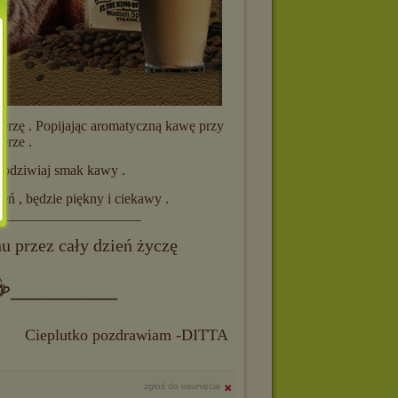
wierzę . Popijając aromatyczną kawę przy
erze .
 podziwiaj smak kawy .
ień , będzie piękny i ciekawy .
____________________
hu przez cały dzień życzę
☕________
Cieplutko pozdrawiam -DITTA
zgłoś do usunięcia