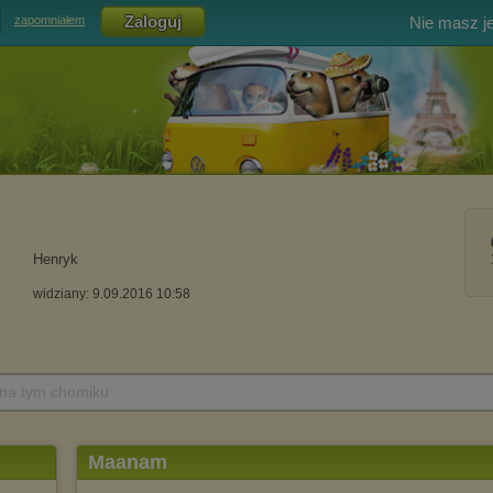
Nie masz j
zapomniałem
Henryk
widziany: 9.09.2016 10:58
 na tym chomiku
Maanam