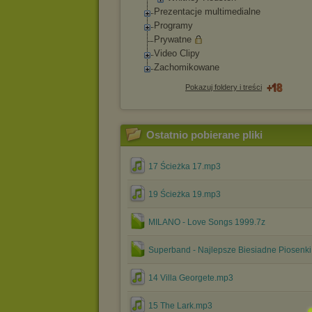
Prezentacje multimedialne
Programy
Prywatne
Video Clipy
Zachomikowane
Pokazuj foldery i treści
Ostatnio pobierane pliki
17 Ścieżka 17.mp3
19 Ścieżka 19.mp3
MILANO - Love Songs 1999.7z
Superband - Najlepsze Biesiadne Piosenki 
14 Villa Georgete.mp3
15 The Lark.mp3