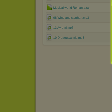
Musical world Romania.rar
08 Wine and stephan.mp3
13 Avreml.mp3
10 Dragoutsa mia.mp3