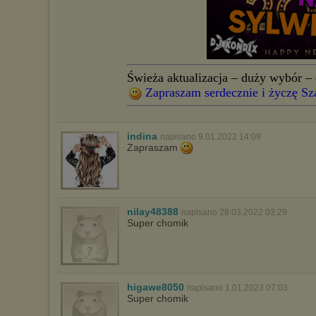
Świeża aktualizacja – duży wybór – 
Zapraszam serdecznie i życzę Sz
indina
napisano 9.01.2022 14:09
Zapraszam
nilay48388
napisano 28.03.2022 03:29
Super chomik
higawe8050
napisano 1.01.2023 07:03
Super chomik