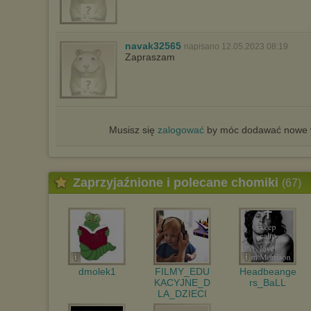
navak32565
napisano 12.05.2023 08:19
Zapraszam
Musisz się
zalogować
by móc dodawać nowe w
Zaprzyjaźnione i polecane chomiki
(67)
dmolek1
FILMY_EDU
Headbeange
KACYJNE_D
rs_BaLL
LA_DZIECI