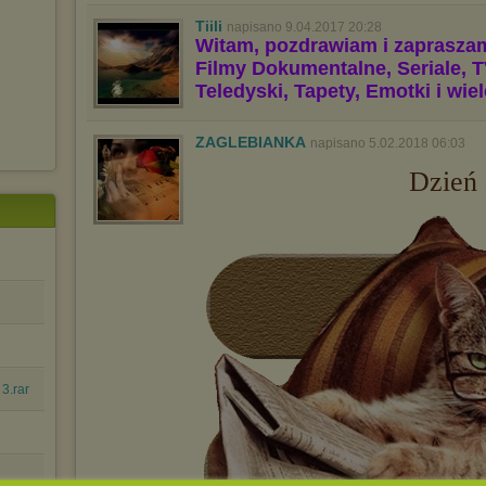
Tiili
napisano 9.04.2017 20:28
Witam, pozdrawiam i zaprasza
Filmy Dokumentalne, Seriale, T
Teledyski, Tapety, Emotki i wie
ZAGLEBIANKA
napisano 5.02.2018 06:03
Dzień
3.rar