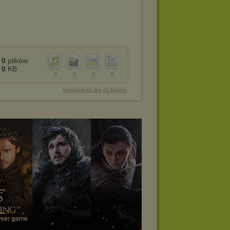
0
plików
0
KB
0
0
0
0
bezpośredni link do folderu