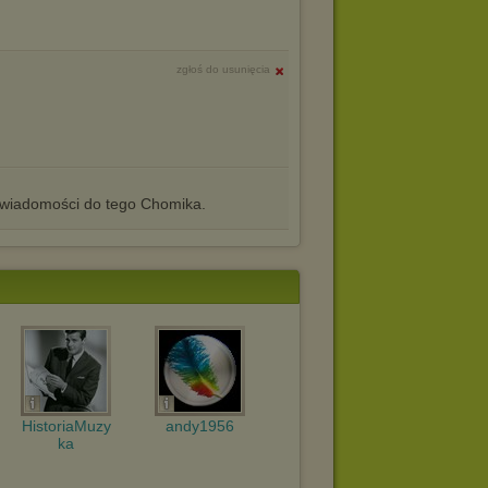
zgłoś do usunięcia
iadomości do tego Chomika.
HistoriaMuzy
andy1956
ka