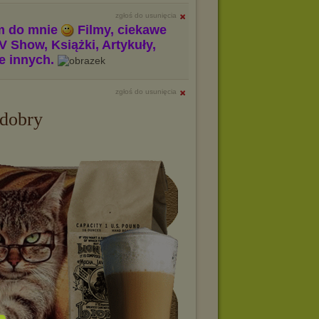
zgłoś do usunięcia
m do mnie
Filmy, ciekawe
V Show, Książki, Artykuły,
le innych.
zgłoś do usunięcia
 dobry