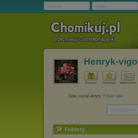
Chomik
Hasło
Henryk-vigo
Prezent
Ulubiony
Wiadomość
Opis został ukryty.
Pokaż opis
Szukaj plików
Foldery