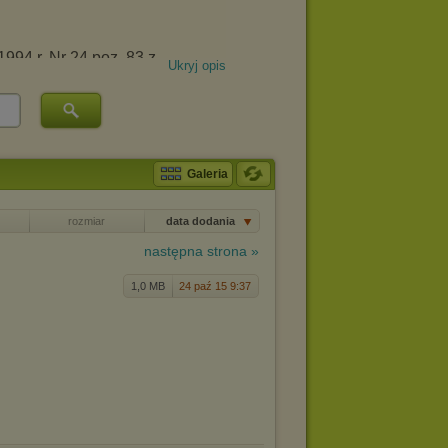
Ukryj opis
Galeria
rozmiar
data dodania
następna strona »
1,0 MB
24 paź 15 9:37