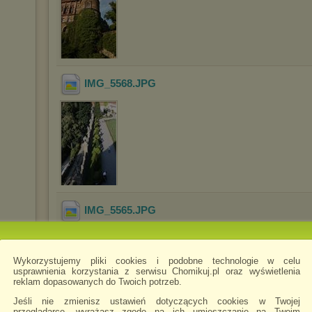
IMG_5568
.JPG
IMG_5565
.JPG
Wykorzystujemy pliki cookies i podobne technologie w celu
usprawnienia korzystania z serwisu Chomikuj.pl oraz wyświetlenia
reklam dopasowanych do Twoich potrzeb.
Jeśli nie zmienisz ustawień dotyczących cookies w Twojej
przeglądarce, wyrażasz zgodę na ich umieszczanie na Twoim