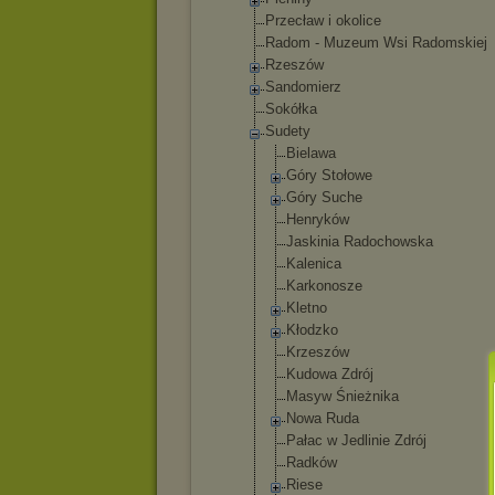
Przecław i okolice
Radom - Muzeum Wsi Radomskiej
Rzeszów
Sandomierz
Sokółka
Sudety
Bielawa
Góry Stołowe
Góry Suche
Henryków
Jaskinia Radochowska
Kalenica
Karkonosze
Kletno
Kłodzko
Krzeszów
Kudowa Zdrój
Masyw Śnieżnika
Nowa Ruda
Pałac w Jedlinie Zdrój
Radków
Riese