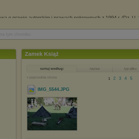
 na tym chomiku
Zamek Książ
sortuj według:
nazwa
typ pliku
« poprzednia strona
2
3
4
5
1
IMG_5544
.JPG