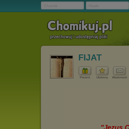
Chomik
Hasło
FIJAT
Prezent
Ulubiony
Wiadomość