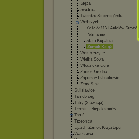
Ślęża
Świdnica
Twierdza Srebrnogórs
ka
Wałbrzych
Kościół MB i Aniołów Stróżó
Palmiarn
ia
Stara Kopalnia
Zamek Książ
Wambierzyce
Wielka Sowa
Włodzicka Góra
Zamek Grodno
Zapora w Lubachowie
Złoty Stok
Sulisławice
Tarnobrzeg
Tatry (Słowacja)
Teresin - Niepokalanów
Toruń
Trzebnica
Ujazd - Zamek Krzyżtopór
Warszawa