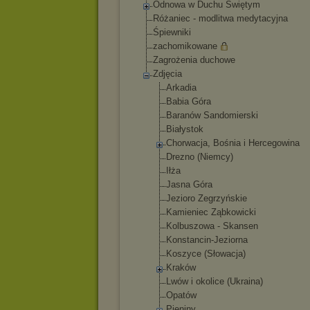
Odnowa w Duchu Świętym
Różaniec - modlitwa medytacyjna
Śpiewniki
zachomikowane
Zagrożenia duchowe
Zdjęcia
Arkadia
Babia Góra
Baranów Sandomierski
Białystok
Chorwacja, Bośnia i Hercegowina
Drezno (Niemcy)
Iłża
Jasna Góra
Jezioro Zegrzyńskie
Kamieniec Ząbkowicki
Kolbuszowa - Skansen
Konstancin-Jez
iorna
Koszyce (Słowacja)
Kraków
Lwów i okolice (Ukraina)
Opatów
Pieniny