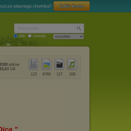
eszcze własnego chomika?
Załóż konto
Nazwa pliku
pliki
chomiki
9320
plików
83,63
GB
123
8789
127
268