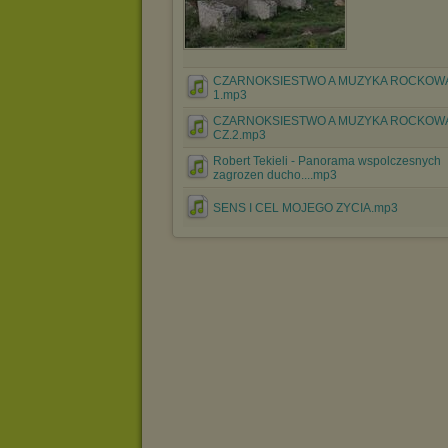
CZARNOKSIESTWO A MUZYKA ROCKOWA
1.mp3
CZARNOKSIESTWO A MUZYKA ROCKOW
CZ.2.mp3
Robert Tekieli - Panorama wspolczesnych
zagrozen ducho....mp3
SENS I CEL MOJEGO ZYCIA.mp3