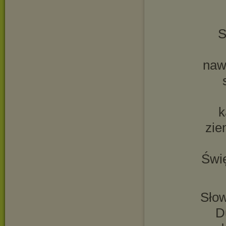
S
naw
k
zie
Świ
Sło
D