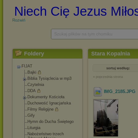
Rozwiń
Szukaj plików na tym chomiku
Foldery
Stara Kopalnia
FIJAT
sortuj według:
Bajki
« poprzednia strona
Biblia Tysiąclecia w mp3
Czytelnia
DDA
IMG_2185
.JPG
Dokumenty Kościoła
Duchowość Ignacjańska
Filmy Religijne
Gify
Hymn do Ducha Świętego
Liturgia
Nabożeństwo trzech