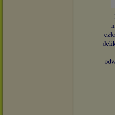
n
czł
deli
odw