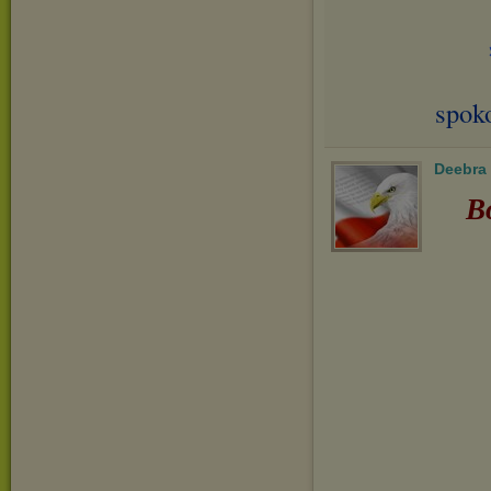
spok
Deebra
B