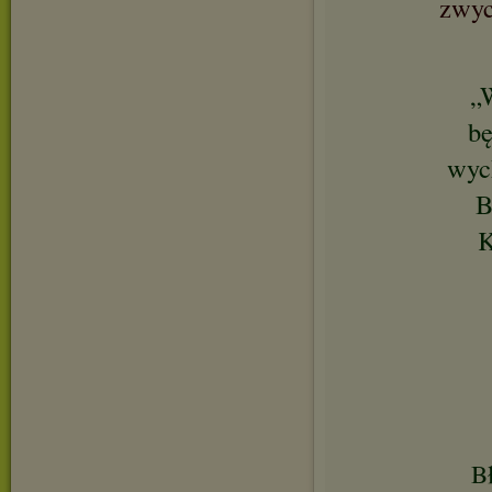
zwyc
„
bę
wych
B
K
Bł