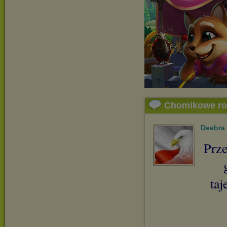
Chomikowe r
Deebra
Prze
taj