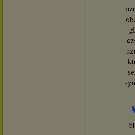
oz
ob
g
cz
cz
kt
se
sy
b