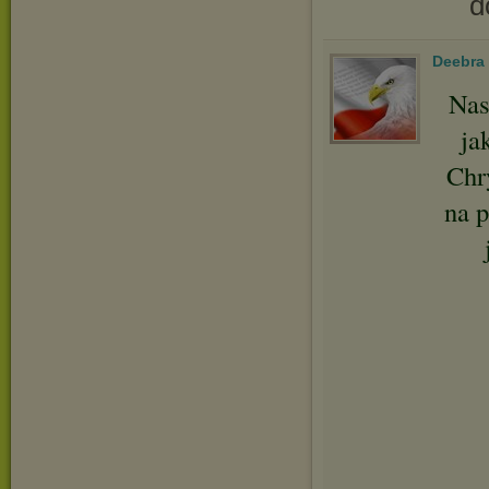
d
Deebra
Nas
ja
Chry
na p