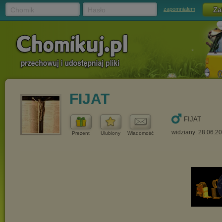
Chomik
Hasło
zapomniałem
FIJAT
FIJAT
widziany: 28.06.2
Prezent
Ulubiony
Wiadomość