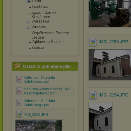
Toruń
Trzebnica
Ujazd - Zamek
Krzyżtopór
Warszawa
Wrocław
Współczesne Portrety
Jezusa
IMG_2195
.JPG
Ząbkowice Śląskie
Ziębice
Ostatnio pobierane pliki
Katechizm Kościoła
Katolickiego.pdf
Modlitwa wstawiennicza. Jak
się przygotować.pdf
IMG_2194
.JPG
Katechizm Kościoła
Katolickiego.pdf
IMG_3622.JPG