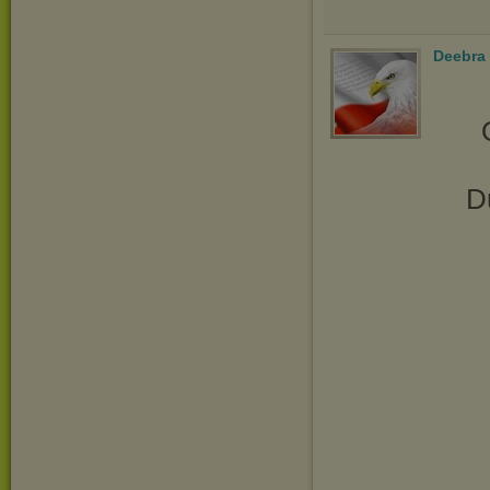
Deebra
D