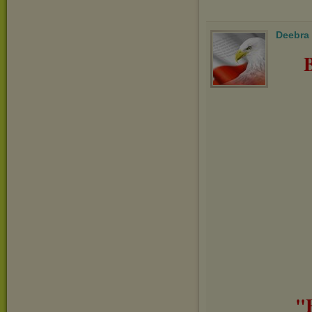
Deebra
"