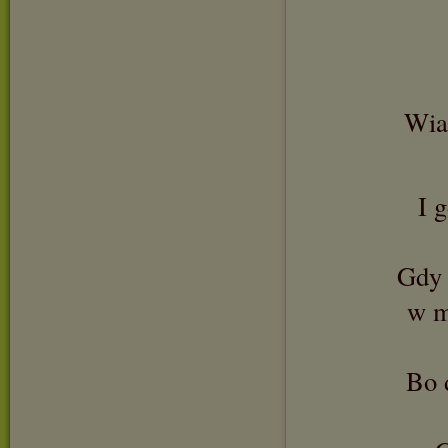
Wiar
I 
Gdy 
w m
Bo 