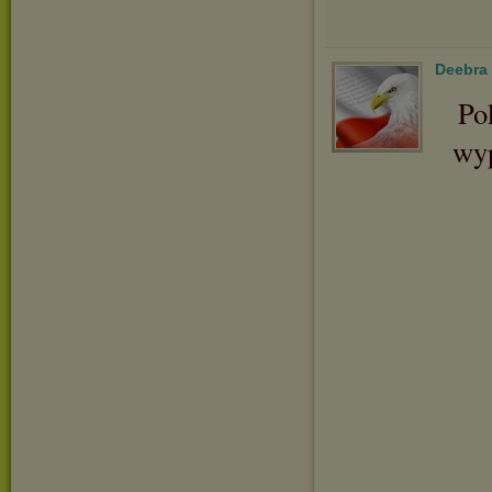
Deebra
Po
wyp