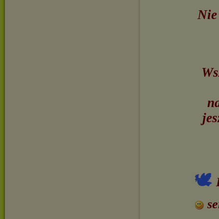
Nie
Wsz
na
jes
🕊
se