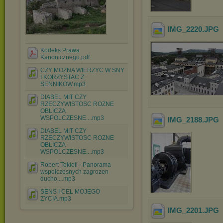
IMG_2220
.JPG
Kodeks Prawa
Kanonicznego.pdf
CZY MOZNA WIERZYC W SNY
I KORZYSTAC Z
SENNIKOW.mp3
DIABEL MIT CZY
RZECZYWISTOSC ROZNE
OBLICZA
WSPOLCZESNE....mp3
IMG_2188
.JPG
DIABEL MIT CZY
RZECZYWISTOSC ROZNE
OBLICZA
WSPOLCZESNE....mp3
Robert Tekieli - Panorama
wspolczesnych zagrozen
ducho....mp3
SENS I CEL MOJEGO
ZYCIA.mp3
IMG_2201
.JPG