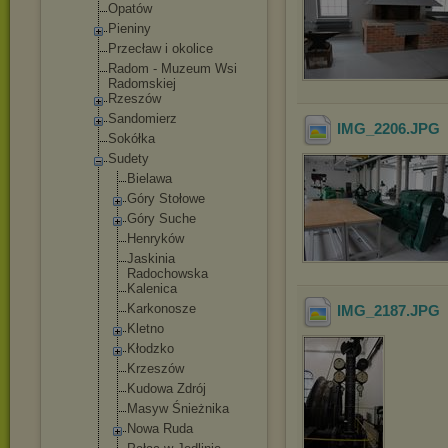
Opatów
Pieniny
Przecław i okolice
Radom - Muzeum Wsi
Radomskiej
Rzeszów
Sandomierz
IMG_2206
.JPG
Sokółka
Sudety
Bielawa
Góry Stołowe
Góry Suche
Henryków
Jaskinia
Radochowska
Kalenica
Karkonosze
IMG_2187
.JPG
Kletno
Kłodzko
Krzeszów
Kudowa Zdrój
Masyw Śnieżnika
Nowa Ruda