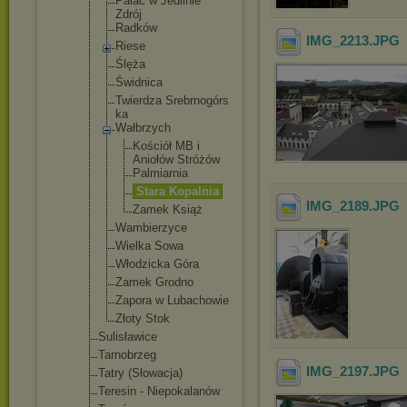
Pałac w Jedlinie
Zdrój
Radków
IMG_2213
.JPG
Riese
Ślęża
Świdnica
Twierdza Srebrnogórs
ka
Wałbrzych
Kościół MB i
Aniołów Stróżów
Palmiarn
ia
Stara Kopalnia
IMG_2189
.JPG
Zamek Książ
Wambierzyce
Wielka Sowa
Włodzicka Góra
Zamek Grodno
Zapora w Lubachowie
Złoty Stok
Sulisławice
Tarnobrzeg
IMG_2197
.JPG
Tatry (Słowacja)
Teresin - Niepokalanów