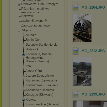
Zdrowaś Maryjo
Odnowa w Duchu Świętym
IMG_2184
.JPG
Różaniec - modlitwa
medytacyjna
Śpiewniki
zachomikowane
Zagrożenia duchowe
Zdjęcia
Arkadia
Babia Góra
Baranów Sandomierski
Białystok
IMG_2212
.JPG
Chorwacja, Bośnia i
Hercegowina
Drezno (Niemcy)
Iłża
Jasna Góra
Jezioro Zegrzyńskie
Kamieniec Ząbkowicki
Kolbuszowa - Skansen
Konstancin-Jez
iorna
IMG_2199
.JPG
Koszyce (Słowacja)
Kraków
Lwów i okolice (Ukraina)