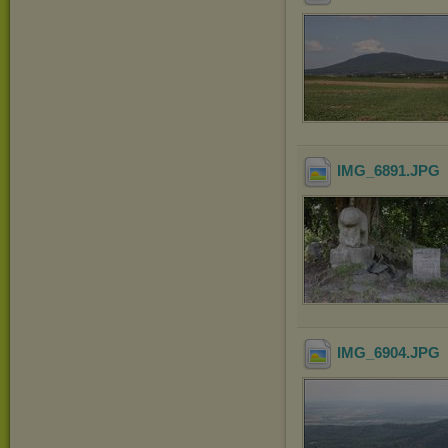
IMG_6891
.JPG
IMG_6904
.JPG