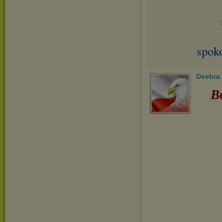
spok
Deebra
B