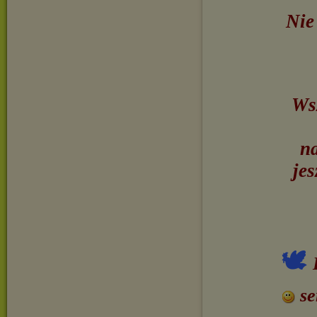
Nie
Wsz
na
jes
🕊
se