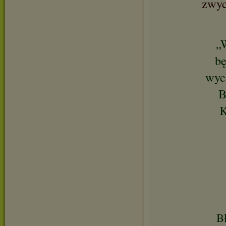
zwyc
„
bę
wych
B
K
Bł