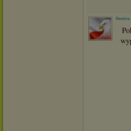
Deebra
Po
wyp