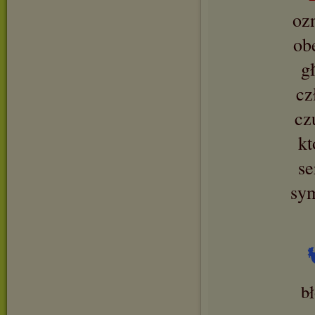
oz
ob
g
cz
cz
kt
se
sy
b