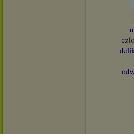
n
czł
deli
odw