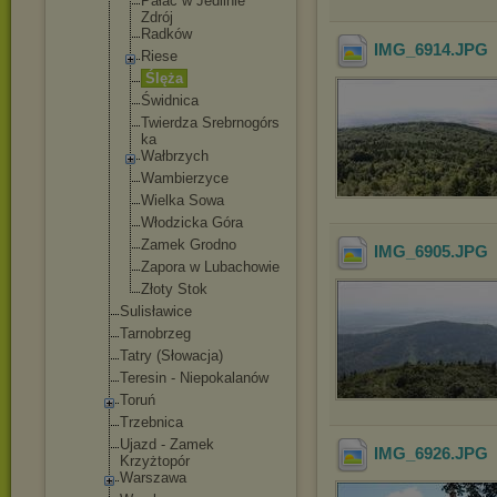
Pałac w Jedlinie
Zdrój
Radków
IMG_6914
.JPG
Riese
Ślęża
Świdnica
Twierdza Srebrnogórs
ka
Wałbrzych
Wambierzyce
Wielka Sowa
Włodzicka Góra
Zamek Grodno
IMG_6905
.JPG
Zapora w Lubachowie
Złoty Stok
Sulisławice
Tarnobrzeg
Tatry (Słowacja)
Teresin - Niepokalanów
Toruń
Trzebnica
Ujazd - Zamek
IMG_6926
.JPG
Krzyżtopór
Warszawa