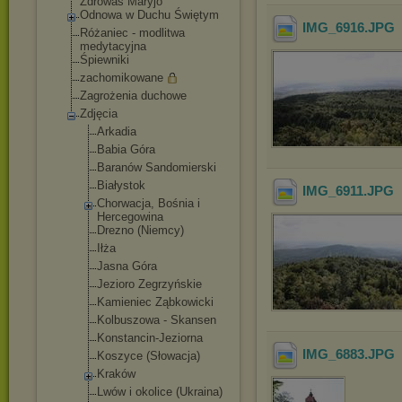
Zdrowaś Maryjo
Odnowa w Duchu Świętym
IMG_6916
.JPG
Różaniec - modlitwa
medytacyjna
Śpiewniki
zachomikowane
Zagrożenia duchowe
Zdjęcia
Arkadia
Babia Góra
Baranów Sandomierski
Białystok
IMG_6911
.JPG
Chorwacja, Bośnia i
Hercegowina
Drezno (Niemcy)
Iłża
Jasna Góra
Jezioro Zegrzyńskie
Kamieniec Ząbkowicki
Kolbuszowa - Skansen
Konstancin-Jez
iorna
IMG_6883
.JPG
Koszyce (Słowacja)
Kraków
Lwów i okolice (Ukraina)