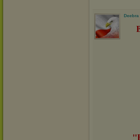
Deebra
"