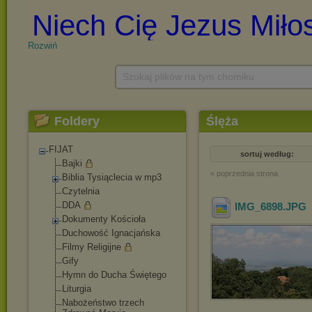
Rozwiń
Szukaj plików na tym chomiku
Foldery
Ślęża
FIJAT
sortuj według:
Bajki
« poprzednia strona
Biblia Tysiąclecia w mp3
Czytelnia
DDA
IMG_6898
.JPG
Dokumenty Kościoła
Duchowość Ignacjańska
Filmy Religijne
Gify
Hymn do Ducha Świętego
Liturgia
Nabożeństwo trzech