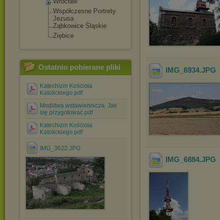
Wrocław
Współczesne Portrety
Jezusa
Ząbkowice Śląskie
Ziębice
Ostatnio pobierane pliki
IMG_6934
.JPG
Katechizm Kościoła
Katolickiego.pdf
Modlitwa wstawiennicza. Jak
się przygotować.pdf
Katechizm Kościoła
Katolickiego.pdf
IMG_3622.JPG
IMG_6884
.JPG