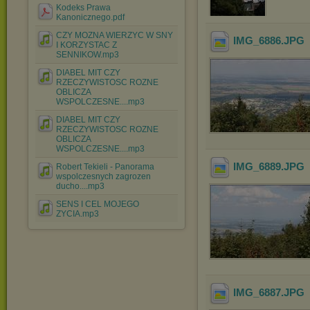
Kodeks Prawa
Kanonicznego.pdf
CZY MOZNA WIERZYC W SNY
IMG_6886
.JPG
I KORZYSTAC Z
SENNIKOW.mp3
DIABEL MIT CZY
RZECZYWISTOSC ROZNE
OBLICZA
WSPOLCZESNE....mp3
DIABEL MIT CZY
RZECZYWISTOSC ROZNE
OBLICZA
WSPOLCZESNE....mp3
IMG_6889
.JPG
Robert Tekieli - Panorama
wspolczesnych zagrozen
ducho....mp3
SENS I CEL MOJEGO
ZYCIA.mp3
IMG_6887
.JPG