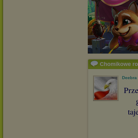
Chomikowe r
Deebra
Prze
taj