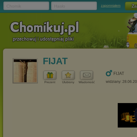
Chomik
Hasło
zapomniałem
FIJAT
FIJAT
widziany: 28.06.2
Prezent
Ulubiony
Wiadomość