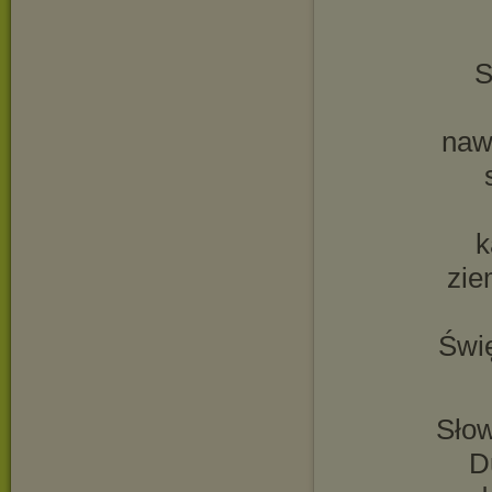
S
naw
k
zie
Świ
Sło
D