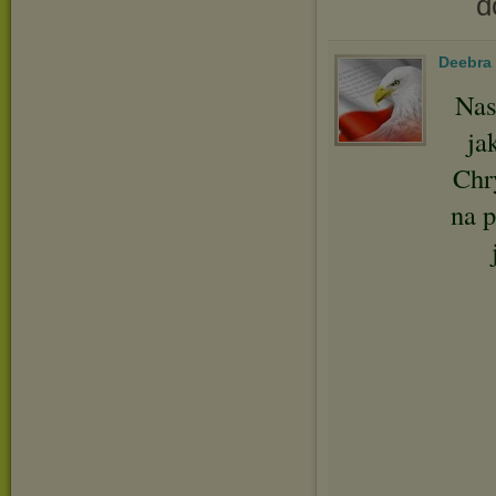
d
Deebra
Nas
ja
Chry
na p