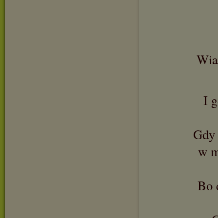
Wiar
I 
Gdy 
w m
Bo 