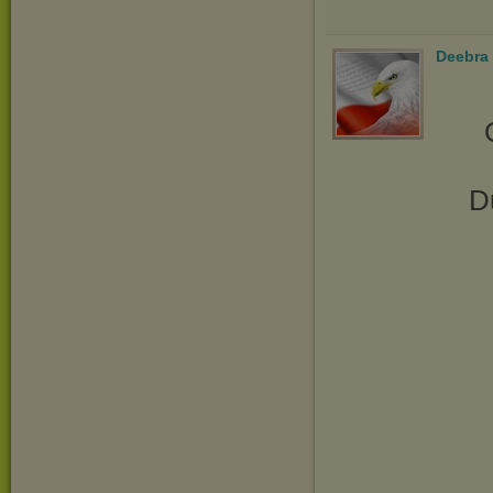
Deebra
D