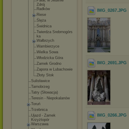
Pałac w Jedlinie
Zdrój
Radków
IMG_0267
.JPG
Riese
Ślęża
Świdnica
Twierdza Srebrnogórs
ka
Wałbrzych
Wambierzyce
Wielka Sowa
Włodzicka Góra
IMG_2691
.JPG
Zamek Grodno
Zapora w Lubachowie
Złoty Stok
Sulisławice
Tarnobrzeg
Tatry (Słowacja)
Teresin - Niepokalanów
Toruń
Trzebnica
IMG_0266
.JPG
Ujazd - Zamek
Krzyżtopór
Warszawa