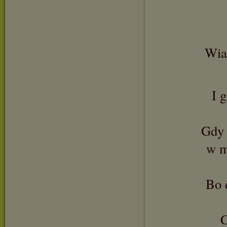
Wiar
I 
Gdy 
w m
Bo 
C