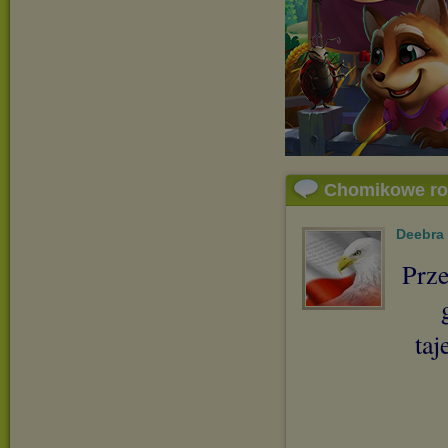
Chomikowe r
Deebra
Prze
taj