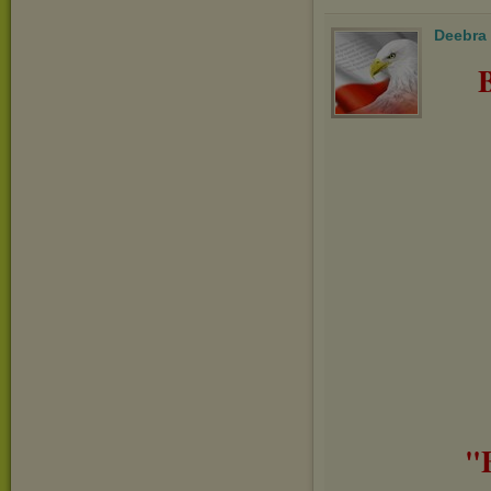
Deebra
"