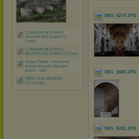
IMG_0274
.JPG
CZARNOKSIESTWO A
MUZYKA ROCKOWA CZ.
1.mp3
CZARNOKSIESTWO A
MUZYKA ROCKOWA CZ.2.mp3
Robert Tekieli - Panorama
wspolczesnych zagrozen
ducho....mp3
IMG_2683
.JPG
SENS I CEL MOJEGO
ZYCIA.mp3
IMG_0281
.JPG