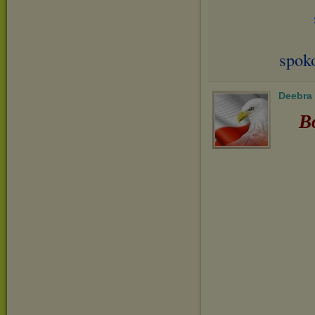
spok
Deebra
B