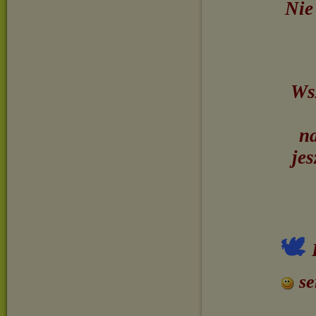
Nie
Wsz
na
jes
🕊
se