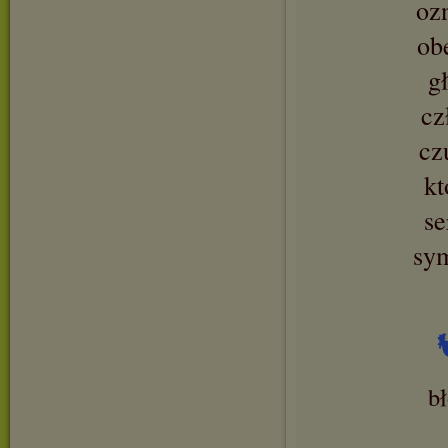
oz
ob
g
cz
cz
kt
se
sy
b