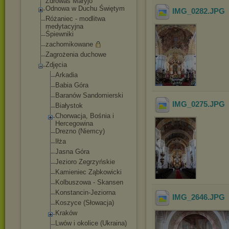
Zdrowaś Maryjo
Odnowa w Duchu Świętym
IMG_0282
.JPG
Różaniec - modlitwa
medytacyjna
Śpiewniki
zachomikowane
Zagrożenia duchowe
Zdjęcia
Arkadia
Babia Góra
Baranów Sandomierski
IMG_0275
.JPG
Białystok
Chorwacja, Bośnia i
Hercegowina
Drezno (Niemcy)
Iłża
Jasna Góra
Jezioro Zegrzyńskie
Kamieniec Ząbkowicki
Kolbuszowa - Skansen
Konstancin-Jez
iorna
IMG_2646
.JPG
Koszyce (Słowacja)
Kraków
Lwów i okolice (Ukraina)