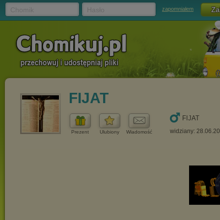
Chomik
Hasło
zapomniałem
FIJAT
FIJAT
widziany: 28.06.2
Prezent
Ulubiony
Wiadomość