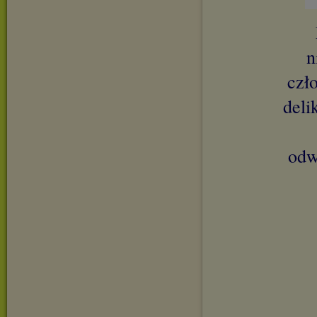
n
czł
deli
odw