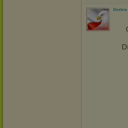
Deebra
D