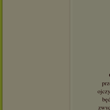
prz
ojczy
będ
zwyc