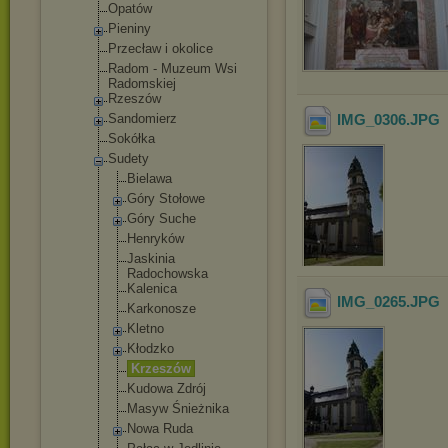
Opatów
Pieniny
Przecław i okolice
Radom - Muzeum Wsi
Radomskiej
Rzeszów
Sandomierz
IMG_0306
.JPG
Sokółka
Sudety
Bielawa
Góry Stołowe
Góry Suche
Henryków
Jaskinia
Radochowska
Kalenica
IMG_0265
.JPG
Karkonosze
Kletno
Kłodzko
Krzeszów
Kudowa Zdrój
Masyw Śnieżnika
Nowa Ruda