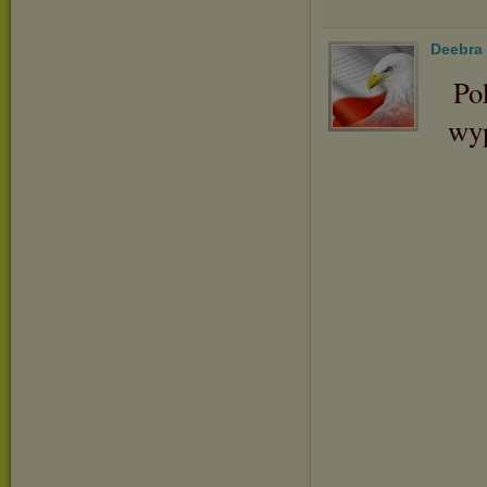
Deebra
Po
wyp