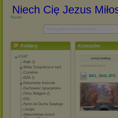
Rozwiń
Szukaj plików na tym chomiku
Foldery
Krzeszów
FIJAT
sortuj według:
Bajki
« poprzednia strona
Biblia Tysiąclecia w mp3
Czytelnia
IMG_2643
.JPG
DDA
Dokumenty Kościoła
Duchowość Ignacjańska
Filmy Religijne
Gify
Hymn do Ducha Świętego
Liturgia
Nabożeństwo trzech