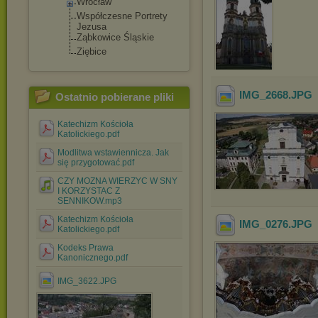
Wrocław
Współczesne Portrety
Jezusa
Ząbkowice Śląskie
Ziębice
IMG_2668
.JPG
Ostatnio pobierane pliki
Katechizm Kościoła
Katolickiego.pdf
Modlitwa wstawiennicza. Jak
się przygotować.pdf
CZY MOZNA WIERZYC W SNY
I KORZYSTAC Z
SENNIKOW.mp3
Katechizm Kościoła
IMG_0276
.JPG
Katolickiego.pdf
Kodeks Prawa
Kanonicznego.pdf
IMG_3622.JPG