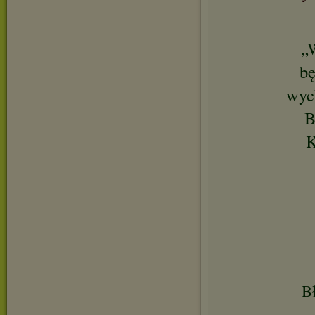
„
bę
wych
B
K
Bł