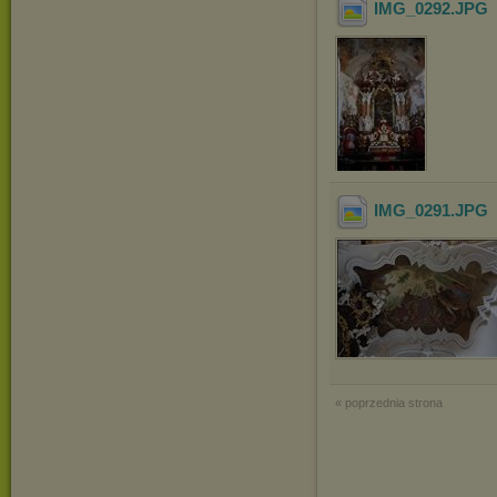
IMG_0292
.JPG
IMG_0291
.JPG
« poprzednia strona