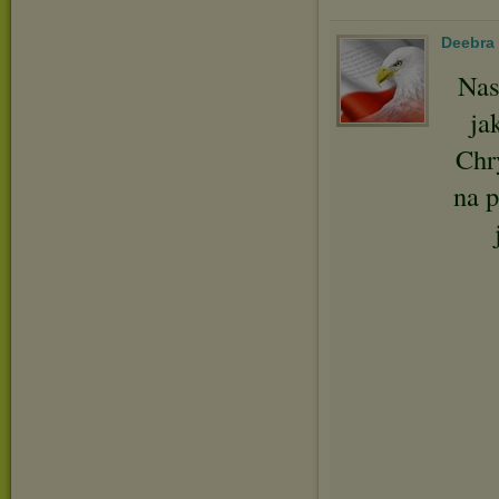
Deebra
Nas
ja
Chry
na p