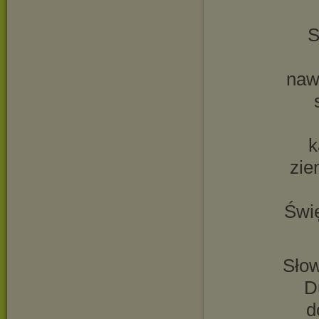
S
naw
k
zie
Świ
Sło
D
d