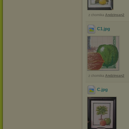
z chomika
Andzinsan2
C1
.jpg
z chomika
Andzinsan2
C
.jpg