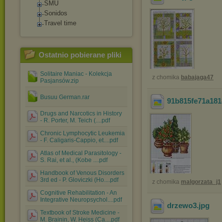
SMU
Sonidos
Travel time
Ostatnio pobierane pliki
Solitaire Maniac - Kolekcja
z chomika
babajaga47
Pasjansów.zip
Busuu German.rar
91b815fe71a18
Drugs and Narcotics in History
- R. Porter, M. Teich (....pdf
Chronic Lymphocytic Leukemia
- F. Caligaris-Cappio, et....pdf
Atlas of Medical Parasitology -
S. Rai, et al., (Kobe ....pdf
Handbook of Venous Disorders
3rd ed - P. Gloviczki (Ho....pdf
z chomika
malgorzata_j1
Cognitive Rehabilitation - An
Integrative Neuropsychol....pdf
drzewo3
.jpg
Textbook of Stroke Medicine -
M. Brainin, W. Heiss (Ca....pdf