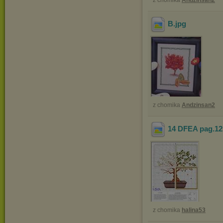
z chomika
Andzinsan2
B
.jpg
z chomika
Andzinsan2
14 DFEA pag.12
z chomika
halina53