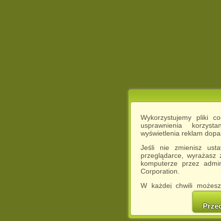
Wykorzystujemy pliki c
usprawnienia korzyst
wyświetlenia reklam dop
Jeśli nie zmienisz ust
przeglądarce, wyrażasz
komputerze przez admin
Corporation.
W każdej chwili możesz
cookies w swojej przeglą
w naszej Pol
Prze
http://chomikuj.pl/Polity