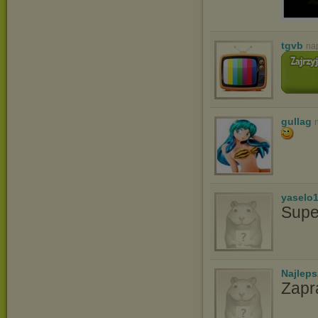
tgvb
na
gullag
yaselo
Supe
Najlep
Zapr