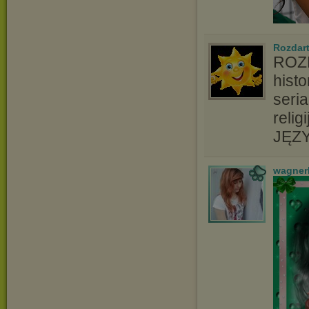
Rozdart
ROZD
hist
seri
relig
JĘZY
wagner