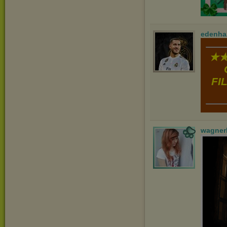
edenha
★★
FI
wagner