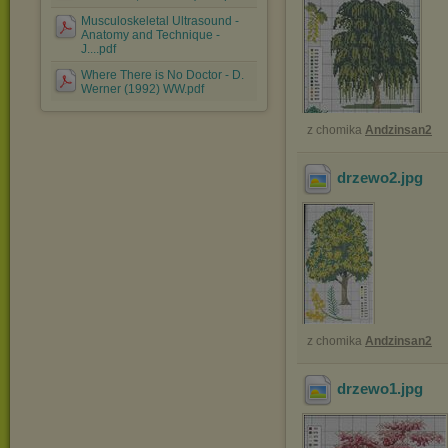
Musculoskeletal Ultrasound -
Anatomy and Technique -
J....pdf
Where There is No Doctor - D.
Werner (1992) WW.pdf
z chomika
Andzinsan2
drzewo2
.jpg
z chomika
Andzinsan2
drzewo1
.jpg