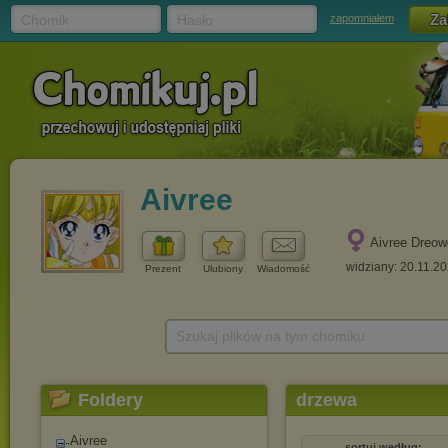
Chomik
Hasło
zapomniałem
Aivree
Aivree Dreo
widziany: 20.11.2
Prezent
Ulubiony
Wiadomość
Szukaj plików na tym chomiku
Foldery
drzewa
Aivree
sortuj według: