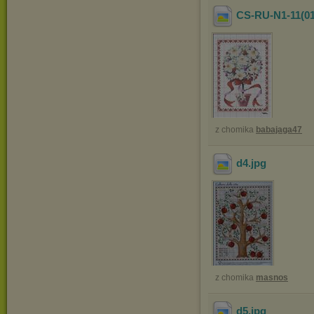
CS-RU-N1-11(01
z chomika
babajaga47
d4
.jpg
z chomika
masnos
d5
.jpg