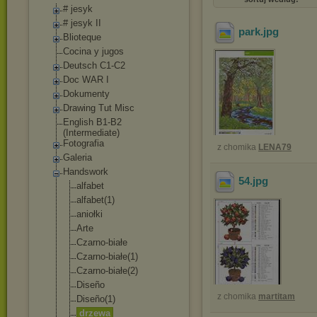
# jesyk
# jesyk II
park
.jpg
Blioteque
Cocina y jugos
Deutsch C1-C2
Doc WAR I
Dokumenty
Drawing Tut Misc
English B1-B2
(Intermediate)
Fotografia
z chomika
LENA79
Galeria
Handswork
54
.jpg
alfabet
alfabet(1)
aniołki
Arte
Czarno-białe
Czarno-białe(1
)
Czarno-białe(2
)
Diseño
z chomika
martitam
Diseño(1)
drzewa