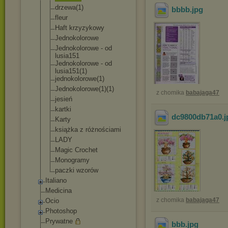
drzewa(1)
bbbb
.jpg
fleur
Haft krzyzykowy
Jednokolorowe
Jednokolorowe - od
lusia151
Jednokolorowe - od
lusia151(1)
jednokolorowe(
1)
Jednokolorowe(
1)(1)
z chomika
babajaga47
jesień
kartki
dc9800db71a0
.
Karty
książka z różnościami
LADY
Magic Crochet
Monogramy
paczki wzorów
Italiano
Medicina
z chomika
babajaga47
Ocio
Photoshop
Prywatne
bbb
.jpg