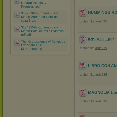
Neuropsychology - J.
Kreutzer....pdf
HUMMINGBIRD
312253629-Editorial-San-
Martin-Armas-20-Cero-un-
caza-f....pdf
z chomika
asia635
312492562-Editorial-San-
Martin-Batallas-nº17-Okinawa-
pdf.pdf
IRIS AZUL
.pdf
The Neuroscience of Religious
Experience - P.
z chomika
asia635
McNamara....pdf
LIBRO CON A
z chomika
asia635
MAGNOLIA 1
.p
z chomika
asia635