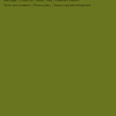
Main page
Contact us
Media
Help
Publishers Platform
Terms and conditions
Privacy policy
Report copyright infringement