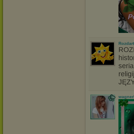
Rozdart
ROZD
hist
seri
relig
JĘZY
wagner