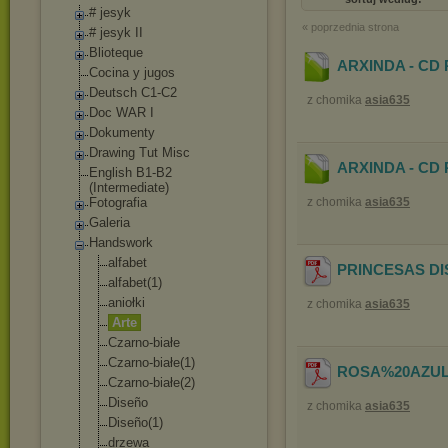
# jesyk
« poprzednia strona
# jesyk II
Blioteque
ARXINDA - CD 
Cocina y jugos
Deutsch C1-C2
z chomika
asia635
Doc WAR I
Dokumenty
Drawing Tut Misc
ARXINDA - CD 
English B1-B2
(Intermediate)
Fotografia
z chomika
asia635
Galeria
Handswork
alfabet
PRINCESAS DI
alfabet(1)
aniołki
z chomika
asia635
Arte
Czarno-białe
Czarno-białe(1
)
ROSA%20AZUL%
Czarno-białe(2
)
Diseño
z chomika
asia635
Diseño(1)
drzewa