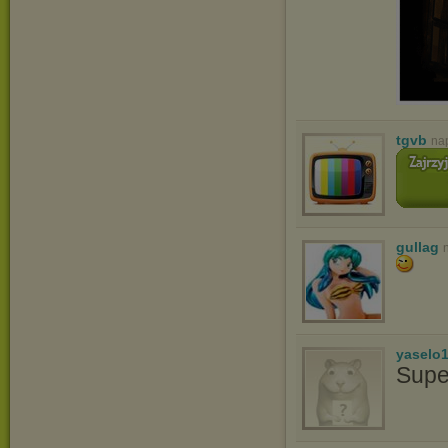
tgvb
na
gullag
yaselo
Supe