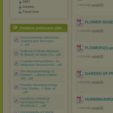
SMU
z chomika
asia635
Sonidos
Travel time
FLOWER ROS
Ostatnio pobierane pliki
z chomika
asia635
Musculoskeletal Ultrasound -
Anatomy and Technique -
J....pdf
FLOWERS(1)
.p
Textbook of Stroke Medicine -
M. Brainin, W. Heiss (Ca....pdf
z chomika
asia635
Cognitive Rehabilitation - An
Integrative Neuropsychol....pdf
The Neuropsychology of
GARDEN OF P
Emotion - J. Borod (Oxford,
200....pdf
z chomika
asia635
Pediatric Neuropsychology
Case Studies - J. Apps, et.
....pdf
Handbook of Medical
HUMMINGBIRD
Neuropsychology - C.
Armstrong, L.....pdf
z chomika
asia635
Encyclopedia of Clinical