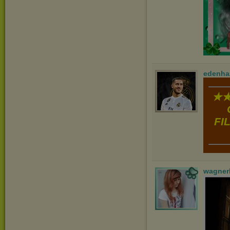
edenha
★★
FI
wagner