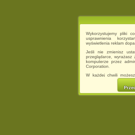
Wykorzystujemy pliki c
usprawnienia korzyst
wyświetlenia reklam dop
Jeśli nie zmienisz ust
przeglądarce, wyrażasz
komputerze przez admin
Corporation.
W każdej chwili możesz
cookies w swojej przeglą
w naszej Pol
Prze
http://chomikuj.pl/Polity
Jednocześnie informuje
może spowodować ogr
Chomikuj.pl.
W przypadku braku twojej
prosimy o opuszczenie se
Wykorzystanie plików c