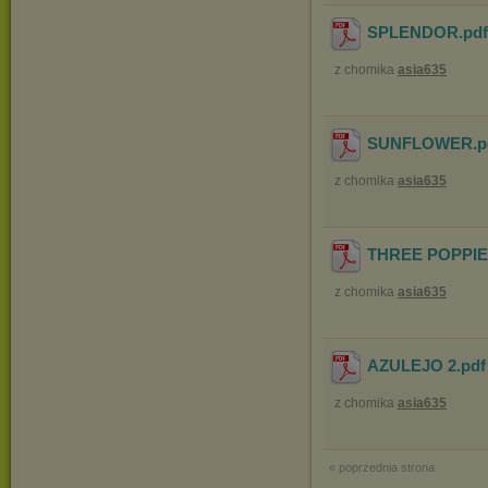
SPLENDOR
.pd
z chomika
asia635
SUNFLOWER
.
z chomika
asia635
THREE POPPI
z chomika
asia635
AZULEJO 2
.pd
z chomika
asia635
« poprzednia strona