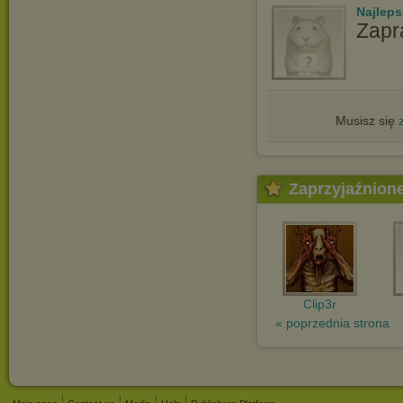
Najlep
Zapr
Musisz się
Zaprzyjaźnion
Clip3r
« poprzednia strona