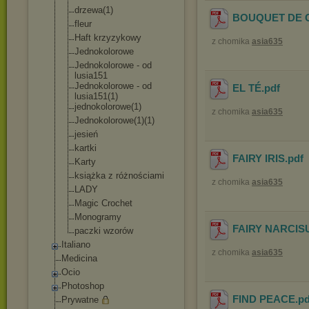
drzewa(1)
BOUQUET DE 
fleur
Haft krzyzykowy
z chomika
asia635
Jednokolorowe
Jednokolorowe - od
lusia151
Jednokolorowe - od
EL TÉ
.pdf
lusia151(1)
jednokolorowe(
1)
z chomika
asia635
Jednokolorowe(
1)(1)
jesień
kartki
FAIRY IRIS
.pdf
Karty
książka z różnościami
z chomika
asia635
LADY
Magic Crochet
Monogramy
FAIRY NARCIS
paczki wzorów
Italiano
z chomika
asia635
Medicina
Ocio
Photoshop
FIND PEACE
.p
Prywatne