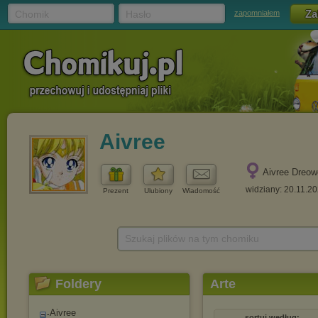
Chomik
Hasło
zapomniałem
Aivree
Aivree Dreo
widziany: 20.11.2
Prezent
Ulubiony
Wiadomość
Szukaj plików na tym chomiku
Foldery
Arte
Aivree
sortuj według: