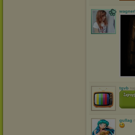
wagner
tgvb
na
gullag