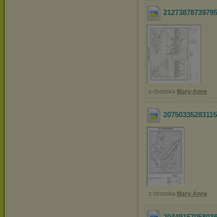
2127387873979
z chomika
Mary-Anne
2075033528311
z chomika
Mary-Anne
2044915705803