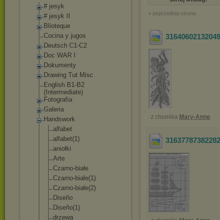
# jesyk
« poprzednia strona
# jesyk II
Blioteque
Cocina y jugos
3164060213204
Deutsch C1-C2
Doc WAR I
Dokumenty
Drawing Tut Misc
English B1-B2
(Intermediate)
Fotografia
Galeria
z chomika
Mary-Anne
Handswork
alfabet
alfabet(1)
3163778738228
aniołki
Arte
Czarno-białe
Czarno-białe(1
)
Czarno-białe(2
)
Diseño
Diseño(1)
drzewa