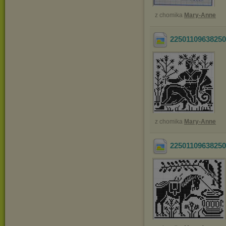
z chomika
Mary-Anne
2250110963825
z chomika
Mary-Anne
2250110963825