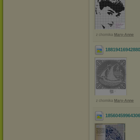
z chomika
Mary-Anne
1881941694288
z chomika
Mary-Anne
1856045996430