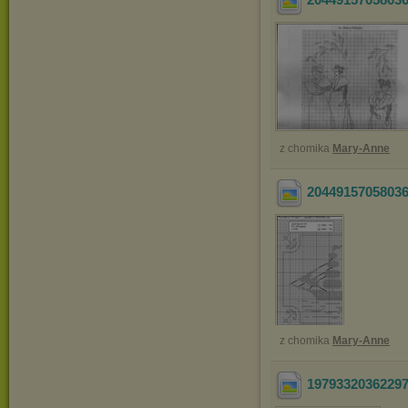
z chomika
Mary-Anne
2044915705803
z chomika
Mary-Anne
1979332036229