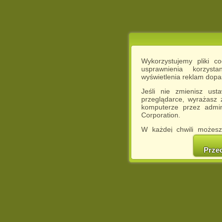
Wykorzystujemy pliki c
usprawnienia korzyst
wyświetlenia reklam dop
Jeśli nie zmienisz ust
przeglądarce, wyrażasz
komputerze przez admin
Corporation.
W każdej chwili możesz
cookies w swojej przeglą
w naszej Pol
Prze
http://chomikuj.pl/Polity
Jednocześnie informuje
może spowodować ogr
Chomikuj.pl.
W przypadku braku twojej
prosimy o opuszczenie se
Wykorzystanie plików c