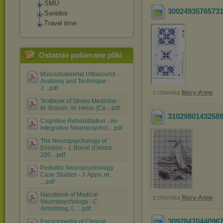
SMU
3002493576573
Sonidos
Travel time
Ostatnio pobierane pliki
Musculoskeletal Ultrasound -
Anatomy and Technique -
J....pdf
z chomika
Mary-Anne
Textbook of Stroke Medicine -
M. Brainin, W. Heiss (Ca....pdf
3102980143258
Cognitive Rehabilitation - An
Integrative Neuropsychol....pdf
The Neuropsychology of
Emotion - J. Borod (Oxford,
200....pdf
Pediatric Neuropsychology
Case Studies - J. Apps, et.
....pdf
Handbook of Medical
z chomika
Mary-Anne
Neuropsychology - C.
Armstrong, L.....pdf
3092847044096
Encyclopedia of Clinical