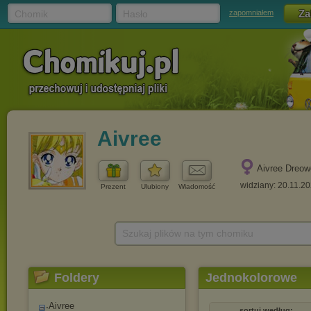
Chomik
Hasło
zapomniałem
Aivree
Aivree Dreo
widziany: 20.11.2
Prezent
Ulubiony
Wiadomość
Szukaj plików na tym chomiku
Foldery
Jednokolorowe
Aivree
sortuj według: