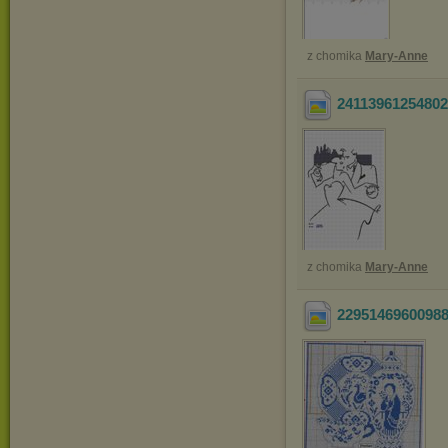
z chomika
Mary-Anne
2411396125480
z chomika
Mary-Anne
2295146960098