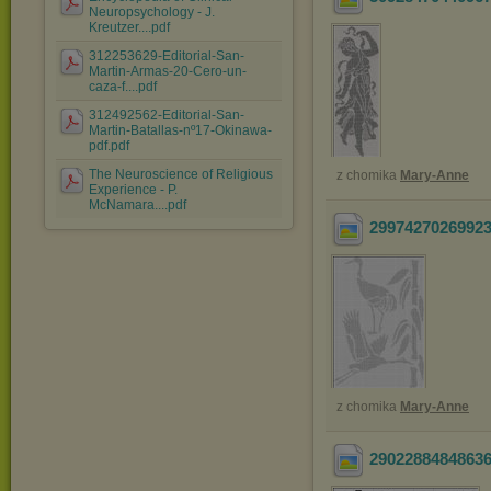
Neuropsychology - J.
Kreutzer....pdf
312253629-Editorial-San-
Martin-Armas-20-Cero-un-
caza-f....pdf
312492562-Editorial-San-
Martin-Batallas-nº17-Okinawa-
pdf.pdf
The Neuroscience of Religious
z chomika
Mary-Anne
Experience - P.
McNamara....pdf
2997427026992
z chomika
Mary-Anne
2902288484863