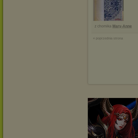
z chomika
Mary-Anne
« poprzednia strona