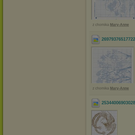
z chomika
Mary-Anne
2697937651772
z chomika
Mary-Anne
2534400690302