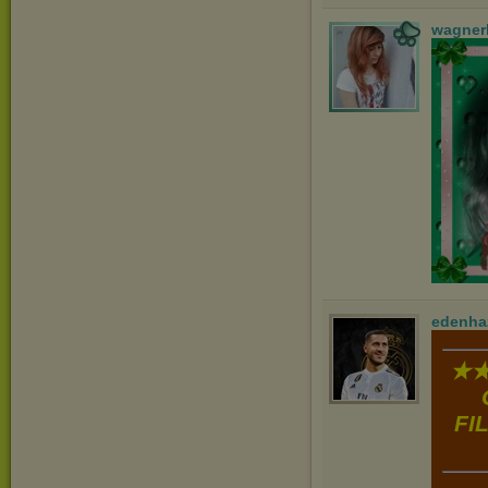
wagner
edenha
★★
FI