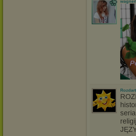
wagner
Rozdart
ROZD
hist
seri
relig
JĘZY