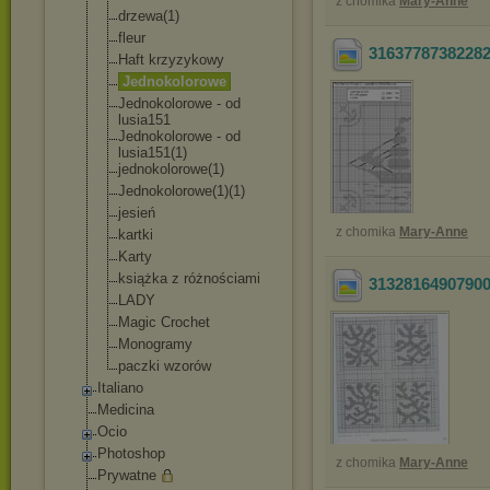
z chomika
Mary-Anne
drzewa(1)
fleur
3163778738228
Haft krzyzykowy
Jednokolorowe
Jednokolorowe - od
lusia151
Jednokolorowe - od
lusia151(1)
jednokolorowe(
1)
Jednokolorowe(
1)(1)
jesień
z chomika
Mary-Anne
kartki
Karty
książka z różnościami
3132816490790
LADY
Magic Crochet
Monogramy
paczki wzorów
Italiano
Medicina
Ocio
Photoshop
z chomika
Mary-Anne
Prywatne