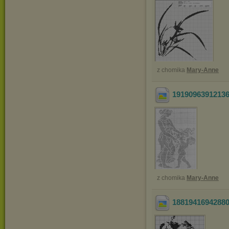
z chomika
Mary-Anne
1919096391213
z chomika
Mary-Anne
1881941694288