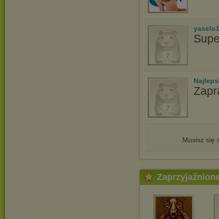
yaselo
Supe
Najlep
Zapr
Musisz się
Zaprzyjaźnion