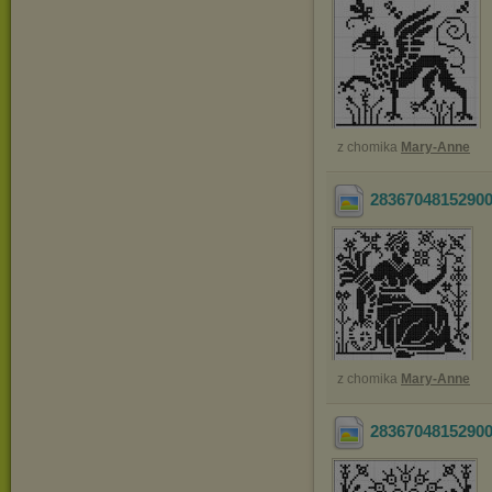
z chomika
Mary-Anne
2836704815290
z chomika
Mary-Anne
2836704815290