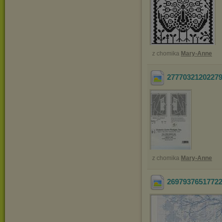
z chomika
Mary-Anne
2777032120227
z chomika
Mary-Anne
2697937651772