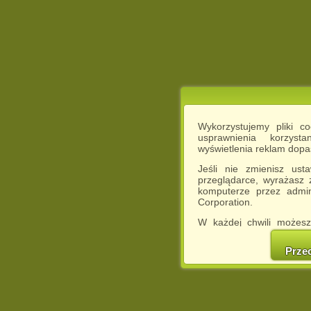
Wykorzystujemy pliki c
usprawnienia korzyst
wyświetlenia reklam dop
Jeśli nie zmienisz ust
przeglądarce, wyrażasz
komputerze przez admin
Corporation.
W każdej chwili możesz
cookies w swojej przeglą
w naszej Pol
Prze
http://chomikuj.pl/Polity
Jednocześnie informuje
może spowodować ogr
Chomikuj.pl.