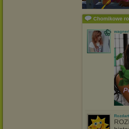
Chomikowe r
wagner
Rozdart
ROZD