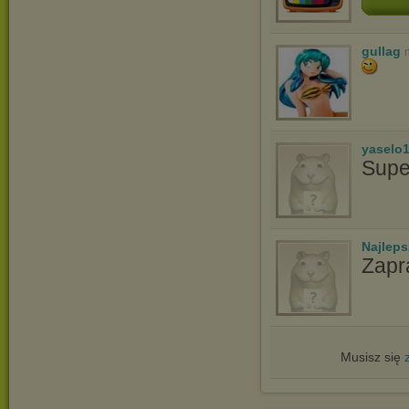
gullag
yaselo
Supe
Najlep
Zapr
Musisz się