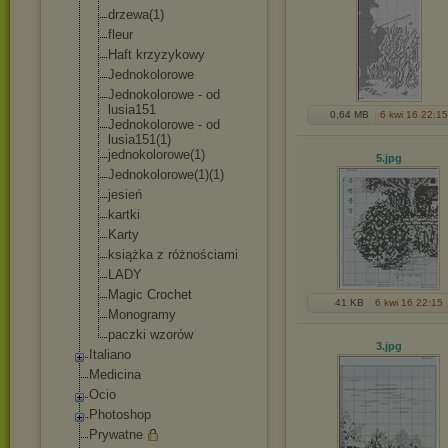
drzewa(1)
fleur
Haft krzyzykowy
Jednokolorowe
Jednokolorowe - od
lusia151
0,64 MB
6 kwi 16 22:15
Jednokolorowe - od
lusia151(1)
jednokolorowe(
1)
5
.jpg
Jednokolorowe(
1)(1)
jesień
kartki
Karty
książka z różnościami
LADY
Magic Crochet
41 KB
6 kwi 16 22:15
Monogramy
paczki wzorów
3
.jpg
Italiano
Medicina
Ocio
Photoshop
Prywatne