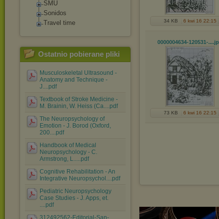
SMU
Sonidos
34 KB
6 kwi 16 22:15
Travel time
0000004634-120531-...
.j
Ostatnio pobierane pliki
Musculoskeletal Ultrasound -
Anatomy and Technique -
J....pdf
Textbook of Stroke Medicine -
M. Brainin, W. Heiss (Ca....pdf
73 KB
6 kwi 16 22:15
The Neuropsychology of
Emotion - J. Borod (Oxford,
200....pdf
Handbook of Medical
Neuropsychology - C.
Armstrong, L.....pdf
Cognitive Rehabilitation - An
Integrative Neuropsychol....pdf
Pediatric Neuropsychology
Case Studies - J. Apps, et.
....pdf
312492562-Editorial-San-