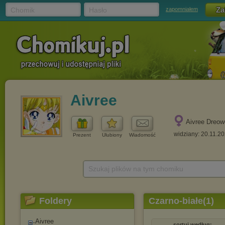
Chomik
Hasło
zapomniałem
Aivree
Aivree Dreo
widziany: 20.11.2
Prezent
Ulubiony
Wiadomość
Szukaj plików na tym chomiku
Foldery
Czarno-białe(1)
Aivree
sortuj według: