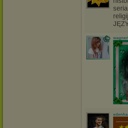
hist
seri
relig
JĘZY
wagner
edenha
★★