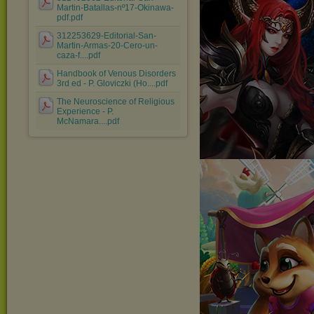
Martin-Batallas-nº17-Okinawa-
pdf.pdf
312253629-Editorial-San-
Martin-Armas-20-Cero-un-
caza-f....pdf
Handbook of Venous Disorders
3rd ed - P. Gloviczki (Ho....pdf
The Neuroscience of Religious
Experience - P.
McNamara....pdf