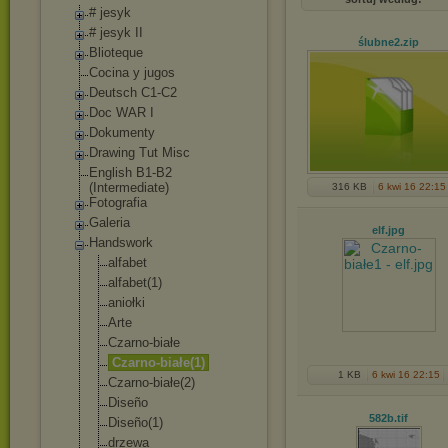
# jesyk
# jesyk II
ślubne2
.zip
Blioteque
Cocina y jugos
Deutsch C1-C2
Doc WAR I
Dokumenty
Drawing Tut Misc
English B1-B2
(Intermediate)
316 KB
6 kwi 16 22:15
Fotografia
Galeria
elf
.jpg
Handswork
alfabet
alfabet(1)
aniołki
Arte
Czarno-białe
Czarno-białe(1
)
1 KB
6 kwi 16 22:15
Czarno-białe(2
)
Diseño
582b
.tif
Diseño(1)
drzewa