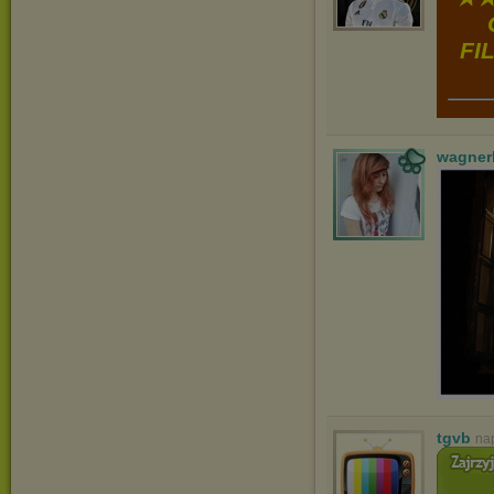
FI
wagner
tgvb
na