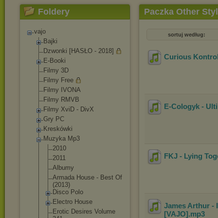
Foldery
Paczka Other Sty
vajo
sortuj według:
Bajki
Dzwonki [HASŁO - 2018]
Curious Kontrol
E-Booki
Filmy 3D
Filmy Free
Filmy IVONA
Filmy RMVB
E-Cologyk - Ult
Filmy XviD - DivX
Gry PC
Kreskówki
Muzyka Mp3
2010
FKJ - Lying To
2011
Albumy
Armada House - Best Of
(2013)
Disco Polo
Electro House
James Arthur -
Erotic Desires Volume
[VAJO]
.mp3