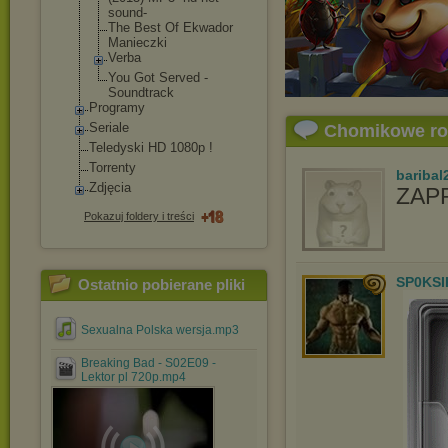
sound-
The Best Of Ekwador
Manieczki
Verba
You Got Served -
Soundtrack
Programy
Seriale
Chomikowe r
Teledyski HD 1080p !
Torrenty
baribal
Zdjęcia
ZAP
Pokazuj foldery i treści
SP0KSI
Ostatnio pobierane pliki
Sexualna Polska wersja.mp3
Breaking Bad - S02E09 -
Lektor pl 720p.mp4