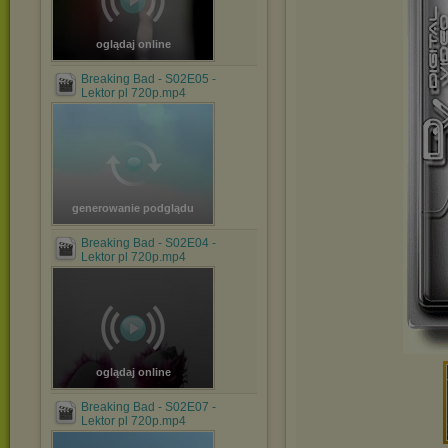
oglądaj online
Breaking Bad - S02E05 -
Lektor pl 720p.mp4
generowanie podglądu
Breaking Bad - S02E04 -
Lektor pl 720p.mp4
oglądaj online
Breaking Bad - S02E07 -
Lektor pl 720p.mp4