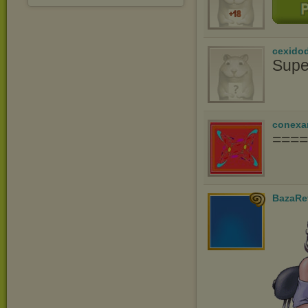
cexido
Supe
conexa
====
BazaRe