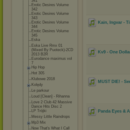
341
Erotic Desires Volume
342
Erotic Desires Volume
343
Kain, Ingvar - T
Erotic Desires Volume
344
Erotic Desires Volume
345
Eska
Eska Live Rmx 01
(Mixed By Puoteck)-2CD
Kv9 - One Doll
2013 B2R
Eurodance maximus vol
7
Hip Hop
Hot 305
Klubowe 2018
MUST DIE! - Se
Kolędy
Le parkour
Loud [Clean] - Rihanna
Love 2 Club 42 Massive
Dance Hits Disc 2
LP Trójki
Panda Eyes & Al
Messy Little Raindrops
Mp3 Mix
Now That's What I Call