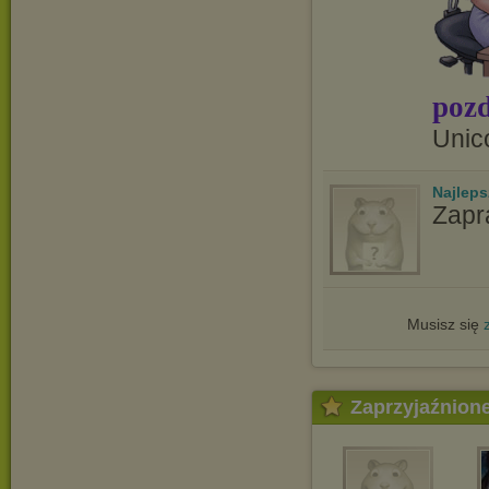
pozd
Unic
Najlep
Zapr
Musisz się
Zaprzyjaźnion