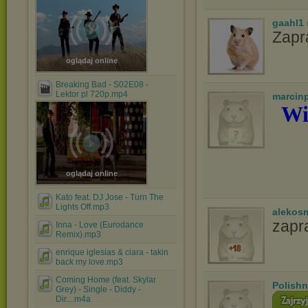
gaahl1
Zapr
oglądaj online
Breaking Bad - S02E08 -
Lektor pl 720p.mp4
marcin
Wi
oglądaj online
Kato feat. DJ Jose - Turn The
Lights Off.mp3
alekos
zapr
Inna - Love (Eurodance
Remix).mp3
enrique iglesias & ciara - takin
back my love.mp3
Coming Home (feat. Skylar
Polishn
Grey) - Single - Diddy -
Dir....m4a