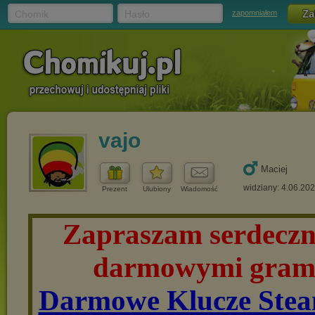
Chomik
Hasło
zapomniałem
vajo
Maciej
widziany: 4.06.20
Prezent
Ulubiony
Wiadomość