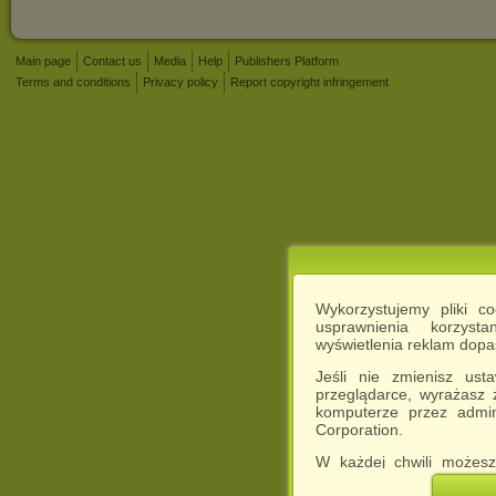
Main page
Contact us
Media
Help
Publishers Platform
Terms and conditions
Privacy policy
Report copyright infringement
Wykorzystujemy pliki c
usprawnienia korzyst
wyświetlenia reklam dop
Jeśli nie zmienisz ust
przeglądarce, wyrażasz
komputerze przez admin
Corporation.
W każdej chwili możesz
cookies w swojej przeglą