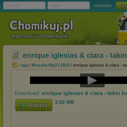
Chomik
Hasło
zapomniałem
enrique iglesias & ciara - tak
vajo
/
Muzyka Mp3
/
2010
/ enrique iglesias & ciara - 
Play
Download:
enrique iglesias & ciara - takin
Video
3,52 MB
Pobierz