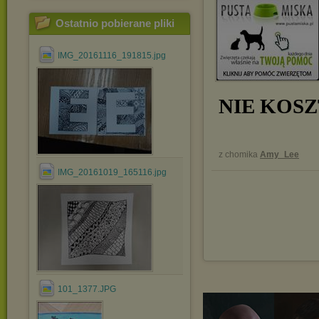
Ostatnio pobierane pliki
IMG_20161116_191815.jpg
NIE KOSZ
z chomika
Amy_Lee
IMG_20161019_165116.jpg
101_1377.JPG