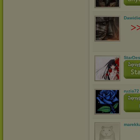
Dawidi
>
StarDes
ruzia72
marekk