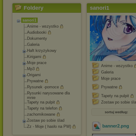
Foldery
sanori1
sanori1
Anime - wszystko
Audiobooki
Dokumenty
Galeria
Haft krzyżykowy
Kirigami
Moje prace
Anime - wszystko
Mp3
Galeria
Origami
Moje prace
Prywatne
Rysunek -pomoce
Prywatne
Rysunki narysowane dla
Tapety na pulpit
mnie
Tapety na pulpit
Zostaw po sobie śl
Tapety na telefon
sortuj według:
zachomikowane
Zostaw po sobie ślad
banner2
.png
Zz - Moje ( hasło na PW)