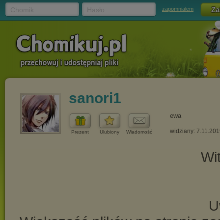
Chomik
Hasło
zapomniałem
sanori1
ewa
widziany: 7.11.20
Prezent
Ulubiony
Wiadomość