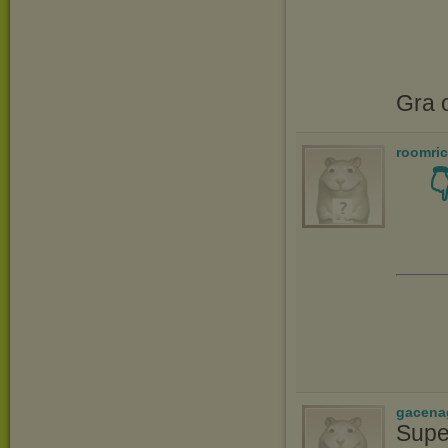
Gra o
roomri

gacena
Supe