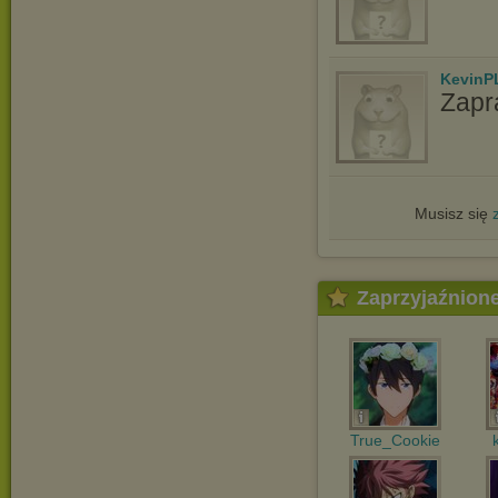
KevinP
Zapr
Musisz się
Zaprzyjaźnion
True_Cookie