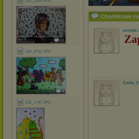
101_2144.JPG
Chomikowe r
seriale
Za
malowane na szkle obrazek dla
Ani :)
14
100_0702.JPG
Carla_
3
101_1787.JPG