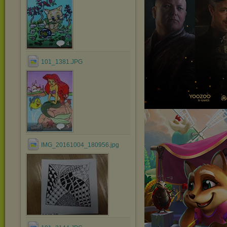
4
101_1381.JPG
5
IMG_20161004_180956.jpg