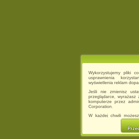
Wykorzystujemy pliki c
usprawnienia korzyst
wyświetlenia reklam dop
Jeśli nie zmienisz ust
przeglądarce, wyrażasz
komputerze przez admin
Corporation.
W każdej chwili możesz
cookies w swojej przeglą
w naszej Pol
Prze
http://chomikuj.pl/Polity