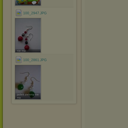
7
100_2947.JPG
nie ma
100_2861.JPG
jadeit zielony nie
ma