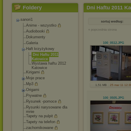
Foldery
Dni Haftu 2011 K
sanori1
sortuj według:
Anime - wszystko
« poprzednia strona
Audiobooki
Dokumenty
Galeria
100_0512
.JPG
Haft krzyżykowy
Dni Haftu 2011
Katowice
Wystawa haftu 2012
Katowice
Kirigami
Moje prace
Mp3
1,51 MB
25 mar 11 12:3
Origami
Prywatne
100_0505
.JPG
Rysunek -pomoce
Rysunki narysowane dla
mnie
Tapety na pulpit
Tapety na telefon
zachomikowane