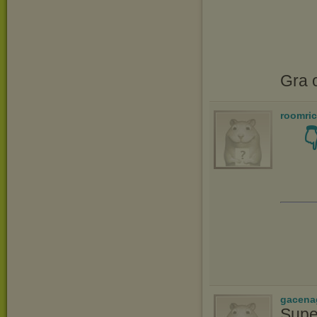
Gra o
roomri

gacena
Supe