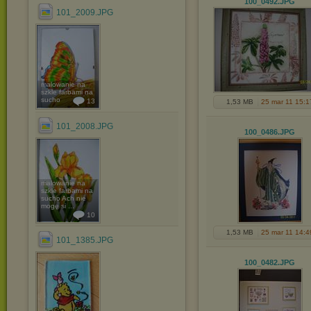
100_0492
.JPG
101_2009.JPG
malowanie na
szkle farbami na
sucho
13
1,53 MB
25 mar 11 15:1
101_2008.JPG
100_0486
.JPG
malowanie na
szkle farbami na
sucho Ach nie
mogę si ...
10
1,53 MB
25 mar 11 14:4
101_1385.JPG
100_0482
.JPG