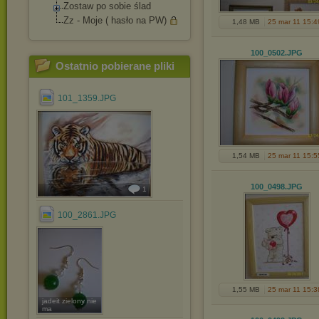
Zostaw po sobie ślad
Zz - Moje ( hasło na PW)
1,48 MB
25 mar 11 15:4
100_0502
.JPG
Ostatnio pobierane pliki
101_1359.JPG
1,54 MB
25 mar 11 15:5
100_0498
.JPG
1
100_2861.JPG
1,55 MB
25 mar 11 15:3
jadeit zielony nie
ma