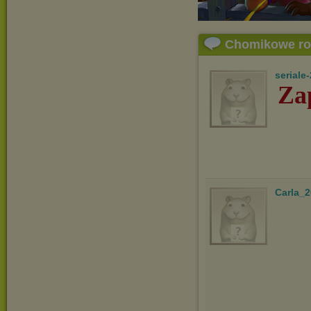
Chomikowe r
seriale
Za
Carla_