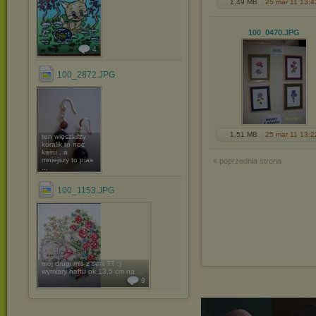
1,49 MB
25 mar 11 13:4
100_0470
.JPG
4
100_2872.JPG
1,51 MB
25 mar 11 13:2
ten więszkszy
koralik to noc
kairu , a
mniejszy to pias
« poprzednia strona
...
100_1153.JPG
mój drugi miś z serii TT :)
wymiary haftu ok 13,5 cm na ...
9