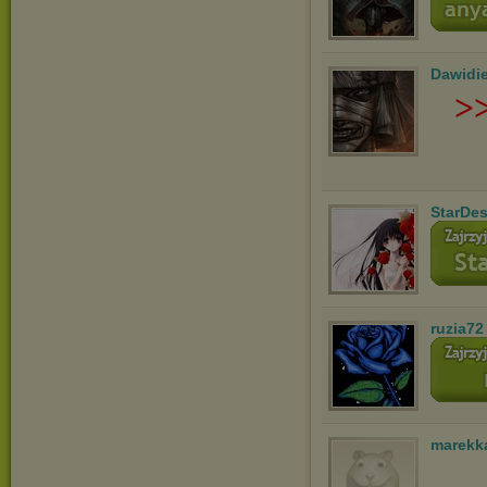
Dawidi
>
StarDes
ruzia72
marekk