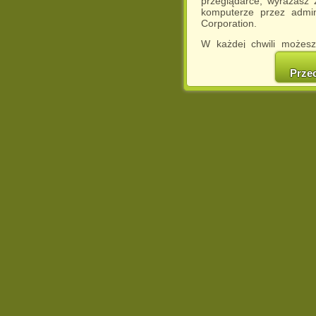
przeglądarce, wyrażasz
komputerze przez admin
Corporation.
W każdej chwili możesz
cookies w swojej przeglą
w naszej Pol
Prze
http://chomikuj.pl/Polity
Jednocześnie informuje
może spowodować ogr
Chomikuj.pl.
W przypadku braku twojej
prosimy o opuszczenie se
Wykorzystanie plików c
(dostosowanie reklam do
działań marketingowych).
Wyrażenie sprzeciwu spo
będzie dopasowana do Tw
wyświetlona przypadkowo
Istnieje możliwość zmian
sposób uniemożliwiając
urządzeniu końcowym. M
dokonując odpowiednich
internetowej.