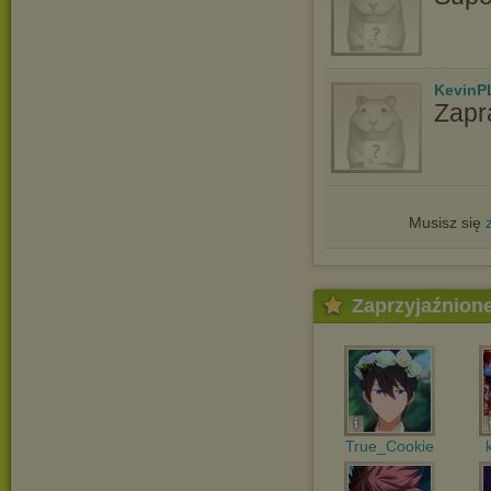
KevinP
Zapr
Musisz się
Zaprzyjaźnion
True_Cookie