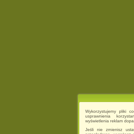
Wykorzystujemy pliki c
usprawnienia korzyst
wyświetlenia reklam dop
Jeśli nie zmienisz ust