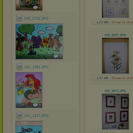
4
100_0702.JPG
1,52 MB
25 mar 11 14:3
100_0477
.JPG
3
101_1381.JPG
1,57 MB
25 mar 11 14:0
100_0473
.JPG
5
101_1377.JPG