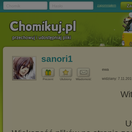
Chomik
Hasło
zapomniałem
sanori1
ewa
widziany: 7.11.20
Prezent
Ulubiony
Wiadomość