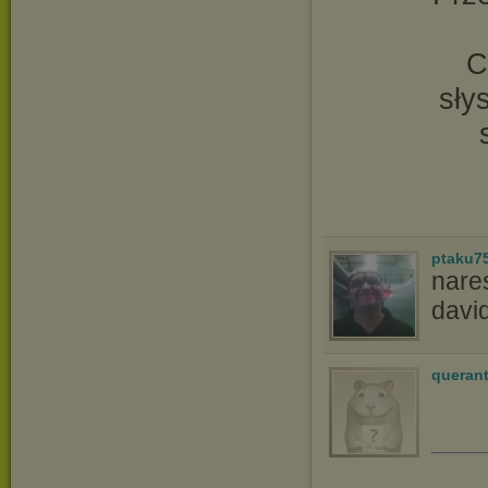
C
sły
ptaku7
nares
davi
queran