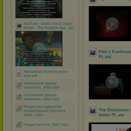
YouTube - David Icke & Credo
Mutwa - The Reptilian Age....avi
Film z Konfere
PL
.avi
Manuskrypt Voynicha pelny
skan.pdf
Falszowanie starego
testamentu_0005.mp3
Falszowanie starego
testamentu_0004.mp3
Religia jako najbardziej
The Disclosure 
zaawansowana inżynieria
lektor PL
.avi
społe....mp3
Księga Henocha_0007.mp3