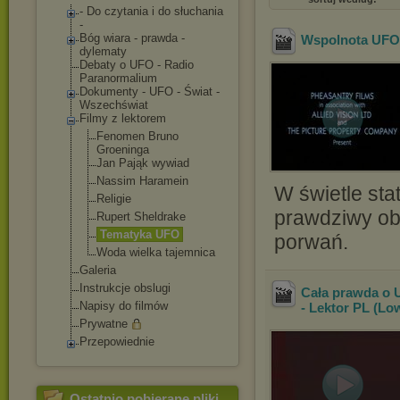
- Do czytania i do słuchania
-
Bóg wiara - prawda -
Wspolnota UFO
dylematy
Debaty o UFO - Radio
Paranormalium
Dokumenty - UFO - Świat -
Wszechświat
Filmy z lektorem
Fenomen Bruno
Groeninga
Jan Pająk wywiad
Nassim Haramein
W świetle stat
Religie
prawdziwy obr
Rupert Sheldrake
Tematyka UFO
porwań.
Woda wielka tajemnica
Galeria
Instrukcje obslugi
Cała prawda o U
Napisy do filmów
- Lektor PL (Lo
Prywatne
Przepowiednie
Ostatnio pobierane pliki