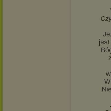
Czy
Je
jes
Bóg
w
Ws
Nie