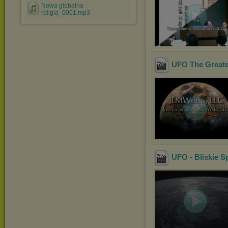
Nowa globalna
religia_0001.mp3
UFO The Greates
UFO - Bliskie S