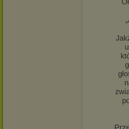
On
„
Jak
u
kt
g
gło
n
zwia
po
Prze