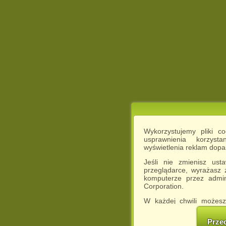
Wykorzystujemy pliki c
usprawnienia korzyst
wyświetlenia reklam dop
Jeśli nie zmienisz ust
przeglądarce, wyrażasz
komputerze przez admin
Corporation.
W każdej chwili możesz
cookies w swojej przeglą
w naszej Pol
Prze
http://chomikuj.pl/Polity