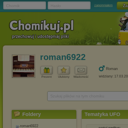
Chomik
Hasło
zapomniałem
roman6922
Roman
widziany: 17.03.2
Prezent
Ulubiony
Wiadomość
Szukaj plików na tym chomiku
Foldery
Tematyka UFO
roman6922
sortuj według: