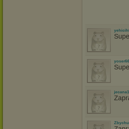
yehicih
Supe
yoser6
Supe
jecana
Zapr
Zbychu
Zapr