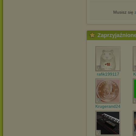
Musisz się
Zaprzyjaźnion
rafik199117
K
Krugerand24