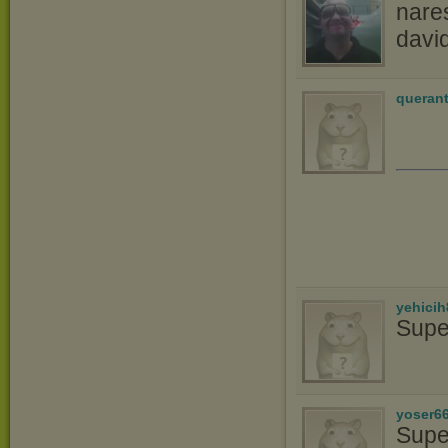
nares
davi
queran
yehicih
Supe
yoser6
Supe