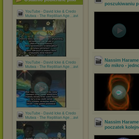
poszukiwaniu p
YouTube - David Icke & Credo
Mutwa - The Reptilian Age....avi
Nassim Haramei
YouTube - David Icke & Credo
do mikro - jedno
Mutwa - The Reptilian Age....avi
YouTube - David Icke & Credo
Mutwa - The Reptilian Age....avi
Nassim Haramei
poczatek kolejn