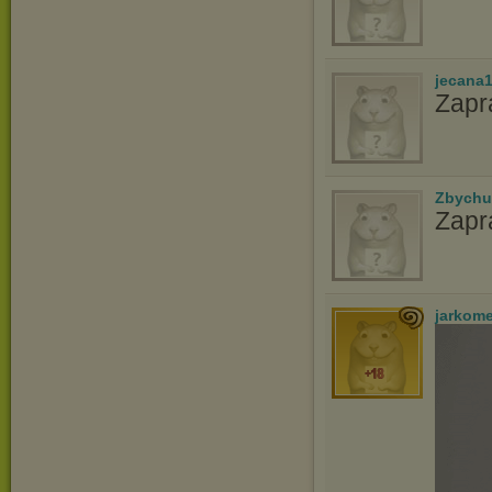
jecana
Zapr
Zbychu
Zapr
jarkom