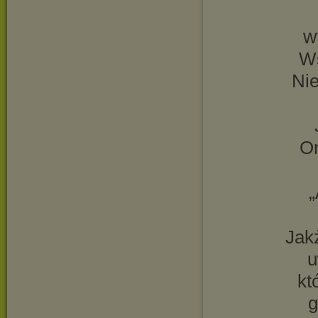
w
Ws
Nie
On
„
Jak
u
kt
g