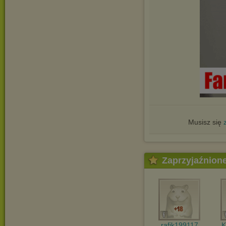
Musisz się
Zaprzyjaźnion
rafik199117
K