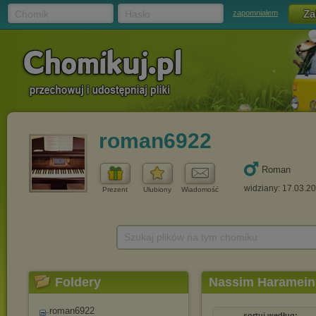
Chomik
Hasło
zapomniałem
roman6922
Roman
widziany: 17.03.2
Prezent
Ulubiony
Wiadomość
Szukaj plików na tym chomiku
Foldery
Nassim Haramein
roman6922
sortuj według: