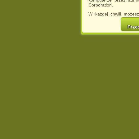
komputerze przez admin
Corporation.
W każdej chwili możesz
cookies w swojej przeglą
w naszej Pol
Prze
http://chomikuj.pl/Polity
Jednocześnie informuje
może spowodować ogr
Chomikuj.pl.
W przypadku braku twojej
prosimy o opuszczenie se
Wykorzystanie plików c
(dostosowanie reklam do
działań marketingowych).
Wyrażenie sprzeciwu spo
będzie dopasowana do Tw
wyświetlona przypadkowo
Istnieje możliwość zmian
sposób uniemożliwiając
urządzeniu końcowym. M
dokonując odpowiednich
internetowej.
Pełną informację na 