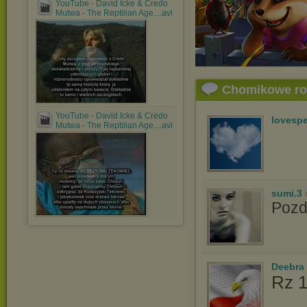
YouTube - David Icke & Credo
Mutwa - The Reptilian Age....avi
Chomikowe r
YouTube - David Icke & Credo
lovespe
Mutwa - The Reptilian Age....avi
sumi.3
Poz
Deebra
Rz 1