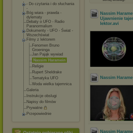
- Do czytania i do słuchania
-
Bóg wiara - prawda -
Nassim Haramei
dylematy
Ujawnienie taje
Debaty o UFO - Radio
lektor
.avi
Paranormalium
Dokumenty - UFO - Świat -
Wszechświat
Filmy z lektorem
Fenomen Bruno
Groeninga
Jan Pająk wywiad
Nassim Haramein
Religie
Rupert Sheldrake
Nassim Haramei
Tematyka UFO
Woda wielka tajemnica
Galeria
Instrukcje obslugi
Napisy do filmów
Prywatne
Przepowiednie
Nassim Haramei
Ostatnio pobierane pliki