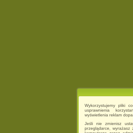
Wykorzystujemy pliki c
usprawnienia korzyst
wyświetlenia reklam dop
Jeśli nie zmienisz ust
przeglądarce, wyrażasz