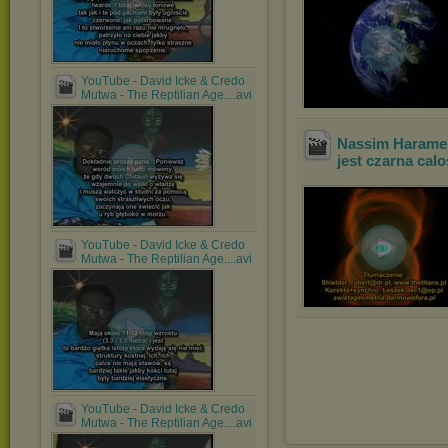
YouTube - David Icke & Credo
Mutwa - The Reptilian Age....avi
Nassim Haramein
jest czarna calo
YouTube - David Icke & Credo
Mutwa - The Reptilian Age....avi
YouTube - David Icke & Credo
Mutwa - The Reptilian Age....avi