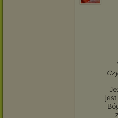
Czy
Je
jes
Bóg