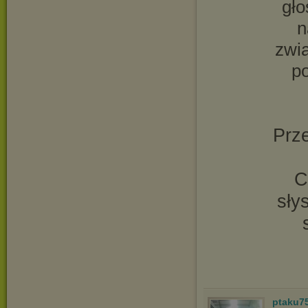
gło
n
zwia
po
Prze
C
sły
ptaku7