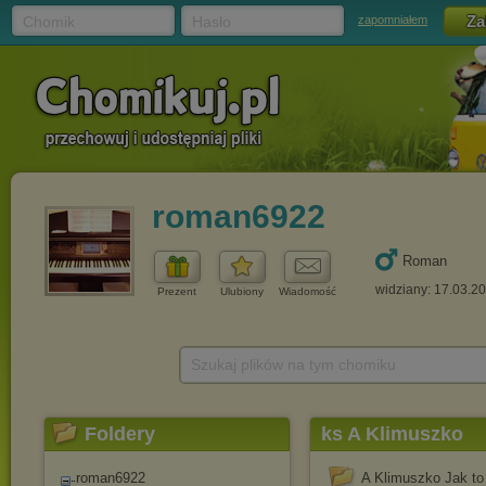
Chomik
Hasło
zapomniałem
roman6922
Roman
widziany: 17.03.2
Prezent
Ulubiony
Wiadomość
Szukaj plików na tym chomiku
Foldery
ks A Klimuszko
roman6922
A Klimuszko Jak to