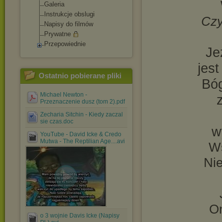
Galeria
Instrukcje obslugi
Czy
Napisy do filmów
Prywatne
Przepowiednie
Je
jes
Ostatnio pobierane pliki
Bóg
Michael Newton -
Przeznaczenie dusz (tom 2).pdf
Zecharia Sitchin - Kiedy zaczal
sie czas.doc
w
YouTube - David Icke & Credo
Mutwa - The Reptilian Age....avi
Ws
Nie
On
o 3 wojnie Davis Icke (Napisy