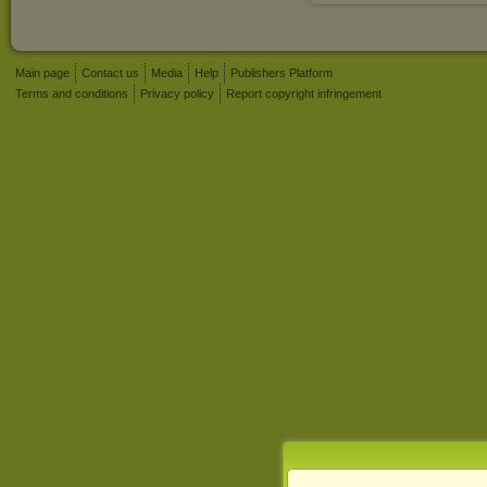
Main page
Contact us
Media
Help
Publishers Platform
Terms and conditions
Privacy policy
Report copyright infringement