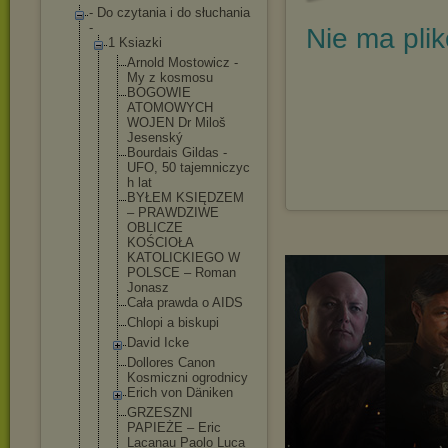
- Do czytania i do słuchania
-
Nie ma pli
1 Ksiazki
Arnold Mostowicz -
My z kosmosu
BOGOWIE
ATOMOWYCH
WOJEN Dr Miloš
Jesenský
Bourdais Gildas -
UFO, 50 tajemniczyc
h lat
BYŁEM KSIĘDZEM
– PRAWDZIWE
OBLICZE
KOŚCIOŁA
KATOLICKIEG
O W
POLSCE – Roman
Jonasz
Cała prawda o AIDS
Chlopi a biskupi
David Icke
Dollores Canon
Kosmiczni ogrodnicy
Erich von Däniken
GRZESZNI
PAPIEŻE – Eric
Lacanau Paolo Luca