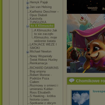
Henryk Pająk
Jan van Helsing
Karlheinz Deschner –
Opus Diaboli
Katstrofa
TUNGUZKA
ks A Klimuszko
A Klimuszk
o Jak
to sie zaczęło
Klimuszk
o, moje
widzenie świata
LATAJACE WEZE I
SMOKI
Michael Newton
Nowy Wspaniały
Świat Aldous Huxley
Reinkarnacj
a
RICHARD DAWKINS
Bog urojony
Robert Monroe -
Podróże Poza
Chomikowe r
Ciałem
Rozmowy o smierci i
umieraniu Kubler-
lovespe
Ross Elisabeth
S Hawking - krótka
historia czasu
Spotkanie z obcym