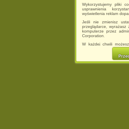
Wykorzystujemy pliki c
usprawnienia korzyst
wyświetlenia reklam dop
Jeśli nie zmienisz ust
przeglądarce, wyrażasz
komputerze przez admin
Corporation.
W każdej chwili możesz
cookies w swojej przeglą
w naszej Pol
Prze
http://chomikuj.pl/Polity
Jednocześnie informuje
może spowodować ogr
Chomikuj.pl.
W przypadku braku twojej
prosimy o opuszczenie se
Wykorzystanie plików c
(dostosowanie reklam do
działań marketingowych).
Wyrażenie sprzeciwu spo
będzie dopasowana do Tw
wyświetlona przypadkowo