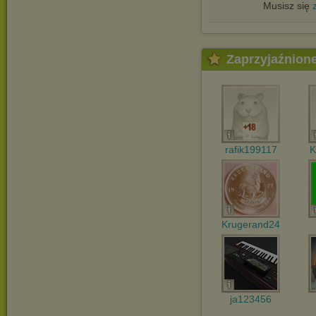
Musisz się
Zaprzyjaźnion
rafik199117
K
Krugerand24
ja123456