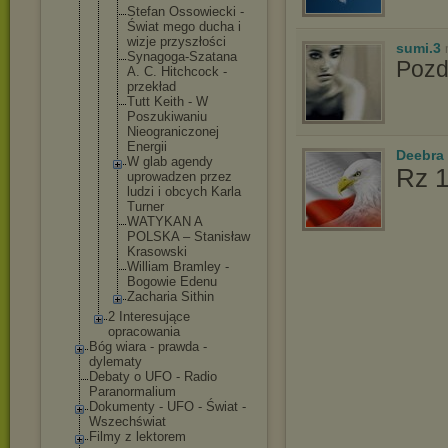
Stefan Ossowiecki -
Świat mego ducha i
wizje przyszłości
sumi.3
Synagoga-Sz
atana
Poz
A. C. Hitchcock -
przekład
Tutt Keith - W
Poszukiwani
u
Nieogranicz
onej
Energii
Deebra
W glab agendy
Rz 1
uprowadzen przez
ludzi i obcych Karla
Turner
WATYKAN A
POLSKA – Stanisław
Krasowski
William Bramley -
Bogowie Edenu
Zacharia Sithin
2 Interesujące
opracowania
Bóg wiara - prawda -
dylematy
Debaty o UFO - Radio
Paranormalium
Dokumenty - UFO - Świat -
Wszechświat
Filmy z lektorem