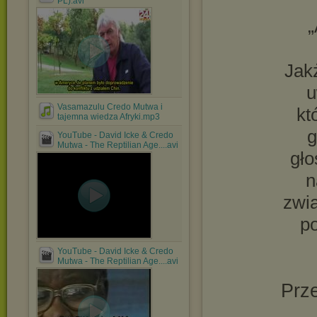
PL).avi
„
Jak
u
Vasamazulu Credo Mutwa i
kt
tajemna wiedza Afryki.mp3
g
YouTube - David Icke & Credo
Mutwa - The Reptilian Age....avi
gło
n
zwia
po
YouTube - David Icke & Credo
Mutwa - The Reptilian Age....avi
Prze