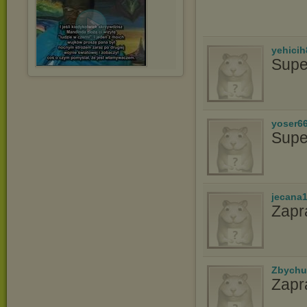
yehicih
Supe
yoser6
Supe
jecana
Zapr
Zbychu
Zapr