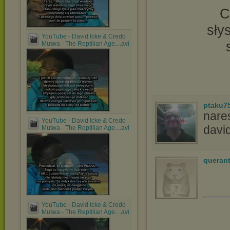
C
sły
YouTube - David Icke & Credo
Mutwa - The Reptilian Age....avi
ptaku7
nares
YouTube - David Icke & Credo
davi
Mutwa - The Reptilian Age....avi
queran
YouTube - David Icke & Credo
Mutwa - The Reptilian Age....avi