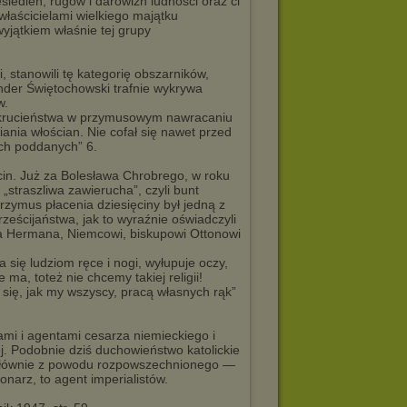
zesiedleń, rugów i darowizn ludności oraz ci
właścicielami wielkiego majątku
wyjątkiem właśnie tej grupy
i, stanowili tę kategorię obszarników,
nder Świętochowski trafnie wykrywa
w.
 okrucieństwa w przymusowym nawracaniu
nia włościan. Nie cofał się nawet przed
ch poddanych” 6.
ęcin. Już za Bolesława Chrobrego, w roku
traszliwa zawierucha”, czyli bunt
rzymus płacenia dziesięciny był jedną z
eścijaństwa, jak to wyraźnie oświadczyli
wa Hermana, Niemcowi, biskupowi Ottonowi
na się ludziom ręce i nogi, wyłupuje oczy,
 ma, toteż nie chcemy takiej religii!
 się, jak my wszyscy, pracą własnych rąk”
cami i agentami cesarza niemieckiego i
ej. Podobnie dziś duchowieństwo katolickie
ki głównie z powodu rozpowszechnionego —
narz, to agent imperialistów.