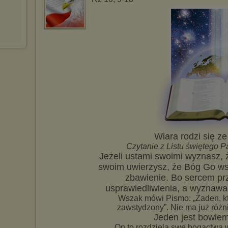
Wiara rodzi się z
Czytanie z Listu świętego 
Jeżeli ustami swoimi wyznasz, 
swoim uwierzysz, że Bóg Go wsk
zbawienie. Bo sercem prz
usprawiedliwienia, a wyznawan
Wszak mówi Pismo: „Żaden, kt
zawstydzony”. Nie ma już róż
Jeden jest bowiem
On to rozdziela swe bogactwa 