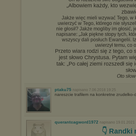
„Albowiem każdy, kto wezwie
zbawi
Jakże więc mieli wzywać Tego, w k
uwierzyć w Tego, którego nie słyszel
nie głosił? Jakże mogliby im głosić, je
napisane: „Jak piękne stopy tych, któ
wszyscy dali posłuch Ewangelii. I
uwierzył temu, co 
Przeto wiara rodzi się z tego, co s
jest słowo Chrystusa. Pytam wię
tak: „Po całej ziemi rozszedł się 
słow
Oto słow
ptaku75
napisano 7.06.2018 19:25
nareszcie trafilem na konkretne zrudelko-d
querantcagword1972
napisano 19.01.2021 
👇 Randki 