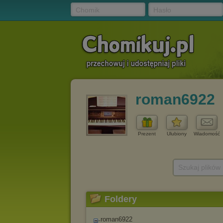
Chomik
Hasło
roman6922
Prezent
Ulubiony
Wiadomość
Szukaj plików
Foldery
roman6922