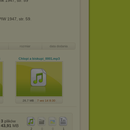
ik 1947, str. 59
PIW 1947, str. 59.
rozmiar
data dodania
3
Chlopi a biskupi_0001
.mp3
26,7 MB
7 wrz 14 8:30
3
plików
43,91
MB
2
0
0
1