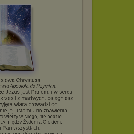
e słowa Chrystusa
Pawła Apostoła do Rzymian.
że Jezus jest Panem, i w sercu
rzesił z martwych, osiągniesz
yjęta wiara prowadzi do
ie jej ustami - do zbawienia.
o wierzy w Niego, nie będzie
nicy między Żydem a Grekiem.
 Pan wszystkich.
wszystkim, którzy Go wzywają.