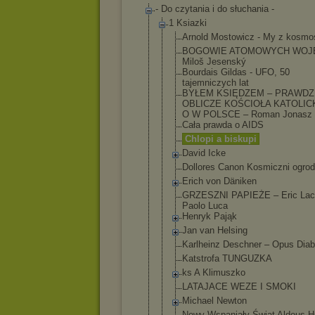
- Do czytania i do słuchania -
1 Ksiazki
Arnold Mostowicz - My z kosmo
BOGOWIE ATOMOWYCH WOJE
Miloš Jesenský
Bourdais Gildas - UFO, 50
tajemniczyc
h lat
BYŁEM KSIĘDZEM – PRAWDZ
OBLICZE KOŚCIOŁA KATOLIC
O W POLSCE – Roman Jonasz
Cała prawda o AIDS
Chlopi a biskupi
David Icke
Dollores Canon Kosmiczni ogrod
Erich von Däniken
GRZESZNI PAPIEŻE – Eric Lac
Paolo Luca
Henryk Pająk
Jan van Helsing
Karlheinz Deschner – Opus Diab
Katstrofa TUNGUZKA
ks A Klimuszko
LATAJACE WEZE I SMOKI
Michael Newton
Nowy Wspaniały Świat Aldous H