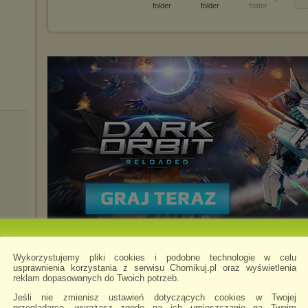
folder
folder
folder
Wykorzystujemy pliki cookies i podobne technologie w celu
usprawnienia korzystania z serwisu Chomikuj.pl oraz wyświetlenia
reklam dopasowanych do Twoich potrzeb.
Jeśli nie zmienisz ustawień dotyczących cookies w Twojej
przeglądarce, wyrażasz zgodę na ich umieszczanie na Twoim