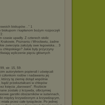
li swoich biskupów…” 1
iw biskupom i kapłanom bożym rozpoczęli
”2.
 czasie upadły. Z czterech stolic
w Krakowie, Poznaniu i Wrocławiu, żadne
ikie zwierzęta założyły swe legowiska… 3
u chłopskiego? Jakie były przyczyny
iwiają wyliczenie pięciu głównych
9, str. 15, 59.
oim autorytetem popierali i uświęcali
i członkom rodów i nadawaniu jej
 którzy tę ziemię dotąd wspólnie
, bądź przekształcani w chłopów
ez księcia „darowani”. Rozbicie
nane zostało z krzywda, olbrzymiej
lasowe garstki obszarników w sutannach,
flikt między krzywdzonym a krzywdzącym,
iała przez całe tysiąclecie. Po jednej