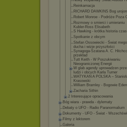
Reinkarnacj
a
RICHARD DAWKINS Bog urojon
Robert Monroe - Podróże Poza 
Rozmowy o smierci i umieraniu
Kubler-Ross Elisabeth
S Hawking - krótka historia cza
Spotkanie z obcym
Stefan Ossowiecki - Świat mego
ducha i wizje przyszłości
Synagoga-Sz
atana A. C. Hitchc
przekład
Tutt Keith - W Poszukiwani
u
Nieogranicz
onej Energii
W glab agendy uprowadzen prze
ludzi i obcych Karla Turner
WATYKAN A POLSKA – Stanisł
Krasowski
William Bramley - Bogowie Ede
Zacharia Sithin
2 Interesujące opracowania
Bóg wiara - prawda - dylematy
Debaty o UFO - Radio Paranormalium
Dokumenty - UFO - Świat - Wszechświ
Filmy z lektorem
Galeria