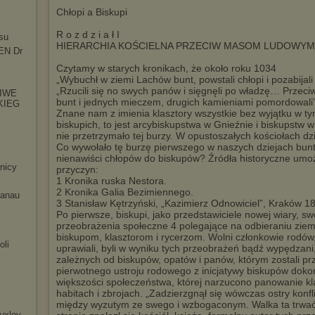
Chłopi a Biskupi
R o z d z i a ł I
su
HIERARCHIA KOŚCIELNA PRZECIW MASOM LUDOWYM
N Dr
Czytamy w starych kronikach, że około roku 1034
„Wybuchł w ziemi Lachów bunt, powstali chłopi i pozabija
„Rzucili się no swych panów i sięgnęli po władzę… Przec
IWE
bunt i jednych mieczem, drugich kamieniami pomordowali
KIEG
Znane nam z imienia klasztory wszystkie bez wyjątku w tym
biskupich, to jest arcybiskupstwa w Gnieźnie i biskupstw 
nie przetrzymało tej burzy. W opustoszałych kościołach dz
Co wywołało tę burzę pierwszego w naszych dziejach bunt
nienawiści chłopów do biskupów? Źródła historyczne umożl
nicy
przyczyn:
1 Kronika ruska Nestora.
2 Kronika Galia Bezimiennego.
anau
3 Stanisław Kętrzyński, „Kazimierz Odnowiciel”, Kraków 189
Po pierwsze, biskupi, jako przedstawiciele nowej wiary, sw
przeobrażenia społeczne 4 polegające na odbieraniu ziem
biskupom, klasztorom i rycerzom. Wolni członkowie rodów,
oli
uprawiali, byli w wyniku tych przeobrażeń bądź wypędzani
zależnych od biskupów, opatów i panów, którym zostali prz
pierwotnego ustroju rodowego z inicjatywy biskupów doko
większości społeczeństwa, której narzucono panowanie k
habitach i zbrojach. „Zadzierzgnął się wówczas ostry kon
między wyzutym ze swego i wzbogaconym. Walka ta trwać m
uxley