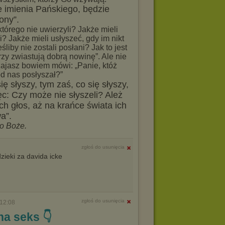
 imienia Pańskiego, będzie
ony”.
tórego nie uwierzyli? Jakże mieli
i? Jakże mieli usłyszeć, gdy im nikt
śliby nie zostali posłani? Jak to jest
rzy zwiastują dobrą nowinę”. Ale nie
zajasz bowiem mówi: „Panie, któż
od nas posłyszał?”
ię słyszy, tym zaś, co się słyszy,
c: Czy może nie słyszeli? Ależ
ich głos, aż na krańce świata ich
a”.
o Boże.
zgłoś do usunięcia
zieki za davida icke
zgłoś do usunięcia
12:08
na seks 👇