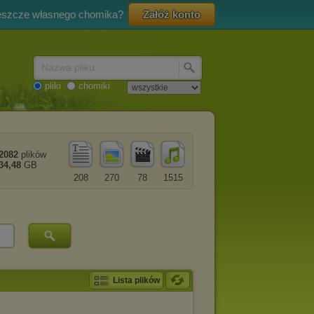
eszcze własnego chomika?
Załóż konto
Nazwa pliku
pliki
chomiki
2082
plików
34,48
GB
208
270
78
1515
Lista plików