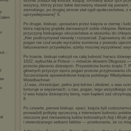
stronie znalazł się kościół, książę, formalny autor tych pr
wszyscy, którzy przez takie darowizny stawali się panami, 
ziemskiego; po drugiej stronie stał ogół społeczeństwa, z 
y
uprzywilejowanej” 5.
Ciałem
Po drugie, biskupi, uposażani przez księcia w ziemię i ludz
która najciężej gnębiła darowanych sobie chłopów. Aleksa
su
przyczynę biskupiego okrucieństwa w stosunku do chłopó
„Kler podtrzymywał niewolę i rozszerzał. Zaprawiony do
pogan nie czuł wcale wyrzutów sumienia z powodu ujarzmia
fałszowaniem przywilejów, ażeby mocniej wyzyskiwać swy
ock -
Po trzecie, biskupi nałożyli na całą ludność haracz dziesi
1022, wybuchła w Polsce — mówicie słowami Długosza — „s
przeciw płaceniu dziesięcin. Przywódców buntu ścięto 7. P
z
głównych przyczyn oporu pogan przeciw przyjmowaniu chrz
Szczecinianie spowiednikowi księcia polskiego Władysła
aw
Mistelbachowi:
„U was, chrześcijan, pełno jest łotrów i złodziei; u was uci
nu
torturuje w więzieniach; u nas, pogan, tego wszystkiego nie
U was księża dziesięciny biorą, nasi kapłani zaś utrzymują
8.
Po czwarte, pierwsi biskupi, opaci, księża byli cudzoziem
prowadzili politykę sprzeczną z interesami ludności polski
at
otoczone jest nienawiścią ludów kolonialnych Azji i Afry
i stwierdzanego setkami faktów — przekonania, że co misjo