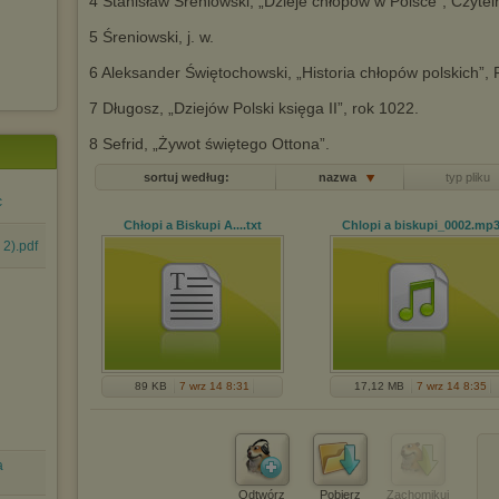
4 Stanisław Śreniowski, „Dzieje chłopów w Polsce”, Czyteln
5 Śreniowski, j. w.
6 Aleksander Świętochowski, „Historia chłopów polskich”, 
7 Długosz, „Dziejów Polski księga II”, rok 1022.
8 Sefrid, „Żywot świętego Ottona”.
sortuj według:
nazwa
typ pliku
c
Chłopi a Biskupi A...
.txt
Chlopi a biskupi_0002
.mp
2).pdf
89 KB
7 wrz 14 8:31
17,12 MB
7 wrz 14 8:35
a
Odtwórz
Pobierz
Zachomikuj