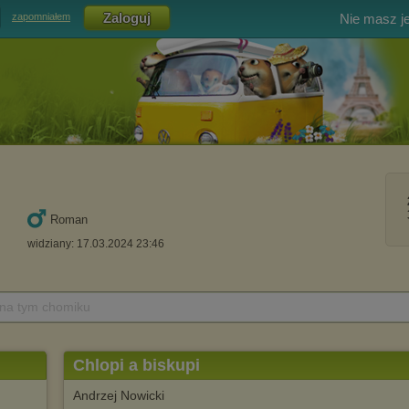
Nie masz j
zapomniałem
Roman
widziany: 17.03.2024 23:46
 na tym chomiku
Chlopi a biskupi
Andrzej Nowicki