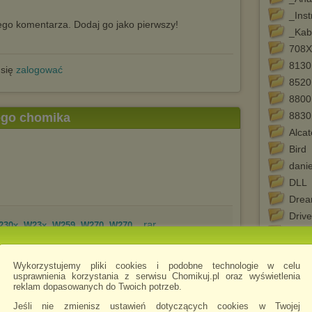
_Ins
go komentarza. Dodaj go jako pierwszy!
_Kab
708X
8130
 się
zalogować
8520
8800
8830
tego chomika
Alcat
Bird
dani
DLL
Drea
Drive
.rar
230x, W23x, W259, W270, W270...
Drive
E15i
Wykorzystujemy pliki cookies i podobne technologie w celu
FSG
usprawnienia korzystania z serwisu Chomikuj.pl oraz wyświetlenia
Geni
reklam dopasowanych do Twoich potrzeb.
.rar
376g, W377)
i570
Jeśli nie zmienisz ustawień dotyczących cookies w Twojej