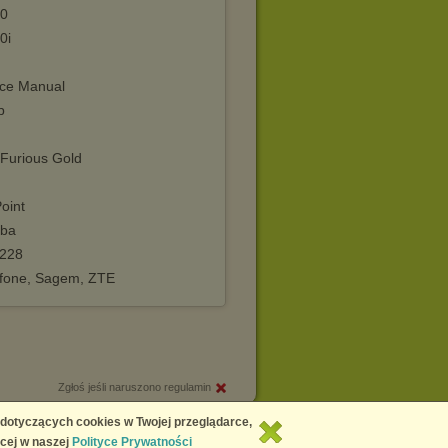
0
0i
ice Manual
p
_Furious Gold
oint
iba
228
fone, Sagem, ZTE
Zgłoś jeśli naruszono regulamin
Copyright © 2026
Chomikuj.pl
 dotyczących cookies w Twojej przeglądarce,
cej w naszej
Polityce Prywatności