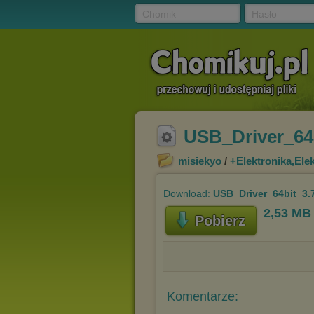
Chomik
Hasło
USB_Driver_64b
misiekyo
/
+Elektronika,Ele
Download:
USB_Driver_64bit_3.7
2,53 MB
Pobierz
Komentarze: