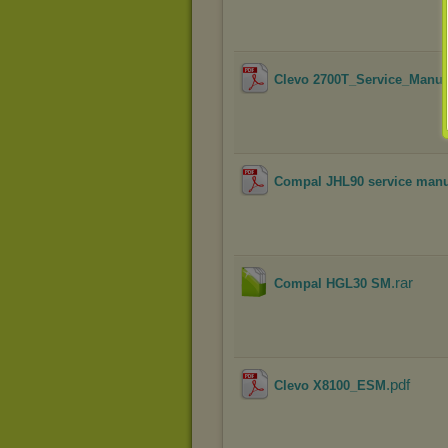
Clevo 2700T_Service_Manua
Compal JHL90 service man
.rar
Compal HGL30 SM
.pdf
Clevo X8100_ESM