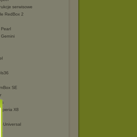
trukcje serwisowe
le RedBox 2
 Pearl
 Gemini
el
els36
mBox SE
r
rs
 Xperia X8
e-Universal
0L