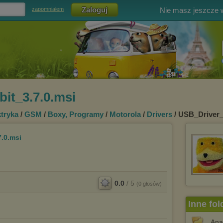
Nie masz jeszcze
zapomniałem
it_3.7.0.msi
ktryka
/
GSM
/
Boxy, Programy
/
Motorola
/
Drivers
/ USB_Driver_
.0.msi
0.0
/
5
(
0
głosów)
Inne fol
_Ana