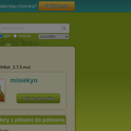
 własnego chomika?
Załóż konto
Nazwa pliku
pliki
chomiki
64bit_3.7.0.msi
misiekyo
Idź do chomika
dery z plikami do pobrania
lyzer