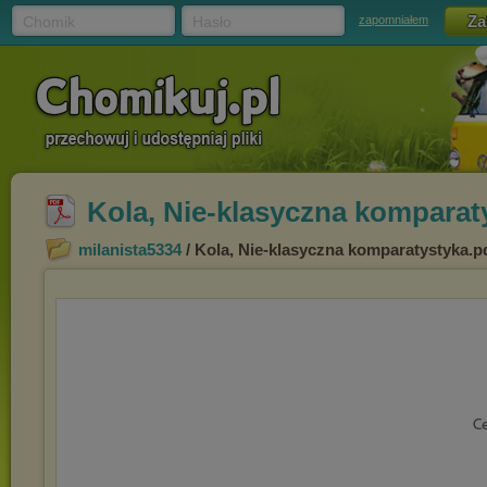
Chomik
Hasło
zapomniałem
Kola, Nie-klasyczna komparat
milanista5334
/ Kola, Nie-klasyczna komparatystyka.p