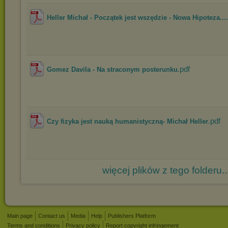
Heller Michał - Początek jest wszędzie - Nowa Hipoteza...
.pdf
Gomez Davila - Na straconym posterunku
.pdf
Czy fizyka jest nauką humanistyczną- Michał Heller
więcej plików z tego folderu..
Main page
Contact us
Media
Help
Publishers Platform
Terms and conditions
Privacy policy
Report copyright infringement