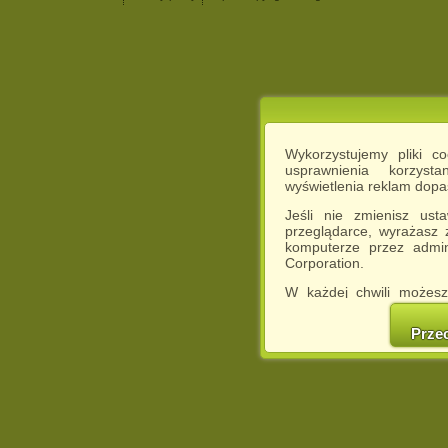
Wykorzystujemy pliki c
usprawnienia korzyst
wyświetlenia reklam dop
Jeśli nie zmienisz ust
przeglądarce, wyrażasz
komputerze przez admin
Corporation.
W każdej chwili możesz
cookies w swojej przeglą
w naszej Pol
Prze
http://chomikuj.pl/Polity
Jednocześnie informuje
może spowodować ogr
Chomikuj.pl.
W przypadku braku twojej
prosimy o opuszczenie se