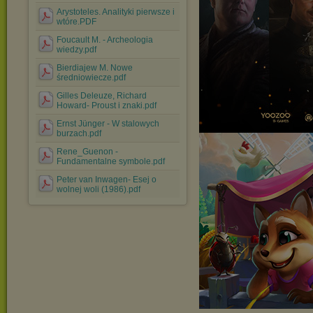
Arystoteles. Analityki pierwsze i
wtóre.PDF
Foucault M. - Archeologia
wiedzy.pdf
Bierdiajew M. Nowe
średniowiecze.pdf
Gilles Deleuze, Richard
Howard- Proust i znaki.pdf
Ernst Jünger - W stalowych
burzach.pdf
Rene_Guenon -
Fundamentalne symbole.pdf
Peter van Inwagen- Esej o
wolnej woli (1986).pdf