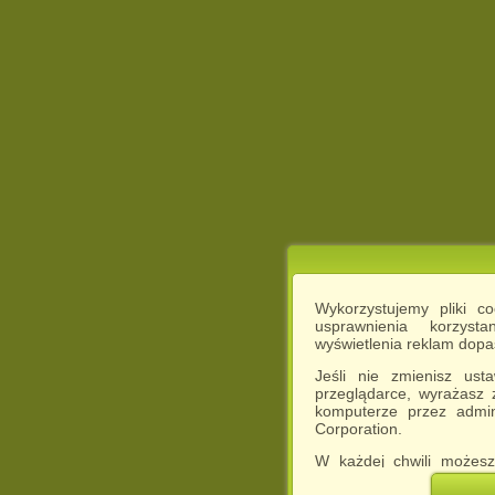
Wykorzystujemy pliki c
usprawnienia korzyst
wyświetlenia reklam dop
Jeśli nie zmienisz ust
przeglądarce, wyrażasz
komputerze przez admin
Corporation.
W każdej chwili możesz
cookies w swojej przeglą