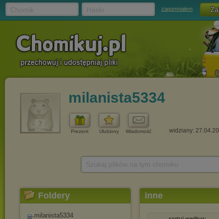
Chomik
Hasło
zapomniałem
milanista5334
widziany: 27.04.2
Prezent
Ulubiony
Wiadomość
Szukaj plików na tym chomiku
Foldery
inne
milanista5334
sortuj według: