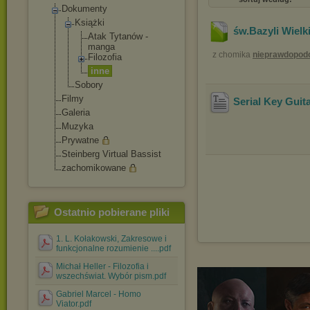
Dokumenty
Książki
św.Bazyli Wielk
Atak Tytanów -
manga
z chomika
nieprawdopod
Filozofia
inne
Sobory
Filmy
Serial Key Guita
Galeria
Muzyka
Prywatne
Steinberg Virtual Bassist
zachomikowane
Ostatnio pobierane pliki
1. L. Kołakowski, Zakresowe i
funkcjonalne rozumienie ....pdf
Michał Heller - Filozofia i
wszechświat. Wybór pism.pdf
Gabriel Marcel - Homo
Viator.pdf