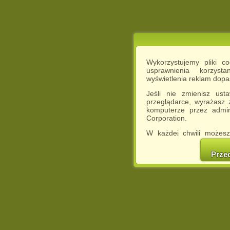
Wykorzystujemy pliki c
usprawnienia korzyst
wyświetlenia reklam dop
Jeśli nie zmienisz ust
przeglądarce, wyrażasz
komputerze przez admin
Corporation.
W każdej chwili możesz
cookies w swojej przeglą
w naszej Pol
Prze
http://chomikuj.pl/Polity
Jednocześnie informuje
może spowodować ogr
Chomikuj.pl.
W przypadku braku twojej
prosimy o opuszczenie se
Wykorzystanie plików c