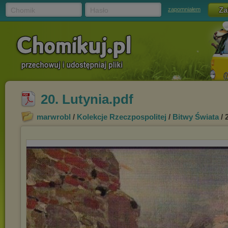
Chomik
Hasło
zapomniałem
20. Lutynia.pdf
marwrobl
/
Kolekcje Rzeczpospolitej
/
Bitwy Świata
/ 