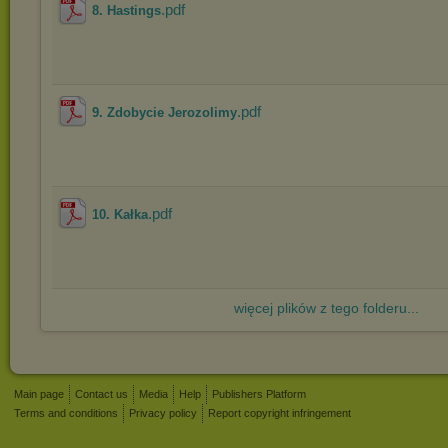
.pdf
8. Hastings
.pdf
9. Zdobycie Jerozolimy
.pdf
10. Kałka
więcej plików z tego folderu...
Main page
Contact us
Media
Help
Publishers Platform
Terms and conditions
Privacy policy
Report copyright infringement