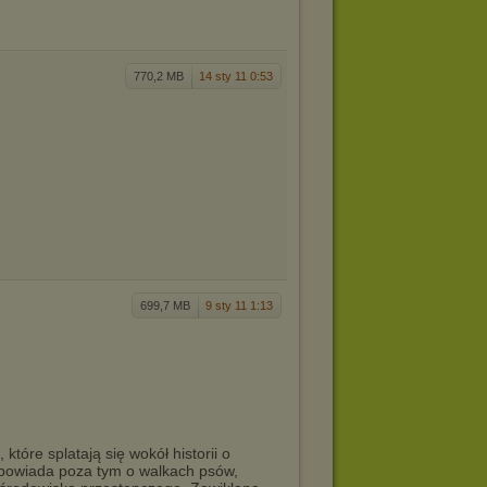
770,2 MB
14 sty 11 0:53
699,7 MB
9 sty 11 1:13
 które splatają się wokół historii o
powiada poza tym o walkach psów,