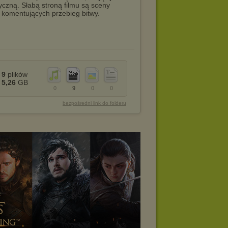
yczną. Słabą stroną filmu są sceny
 komentujących przebieg bitwy.
9
plików
5,26
GB
0
9
0
0
bezpośredni link do folderu