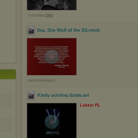
z chomika
G02
Ilsa, She Wolf of the SS
.rmvb
zachomikowany
Kiedy ucichną działa
.avi
Lektor PL