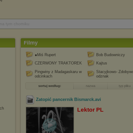
 na tym chomiku
Filmy
●Miś Rupert
Bob Budowniczy
CZERWONY TRAKTOREK
Kajtus
Pingwiny z Madagaskaru w
Stacyjkowo- Zdobyw
odcinkach
odznak
sortuj według:
nazwa
typ pliku
Zatopić pancernik Bismarck
.avi
ch
Lektor PL