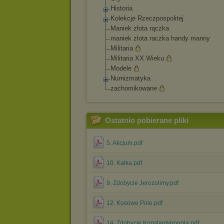
Historia
Kolekcje Rzeczpospolitej
Maniek złota rączka
maniek zlota raczka handy manny
Militaria
Militaria XX Wieku
Modele
Numizmatyka
zachomikowane
Ostatnio pobierane pliki
5. Akcjum.pdf
10. Kałka.pdf
9. Zdobycie Jerozolimy.pdf
12. Kosowe Pole.pdf
14. Zdobycie Konstantynopola.pdf