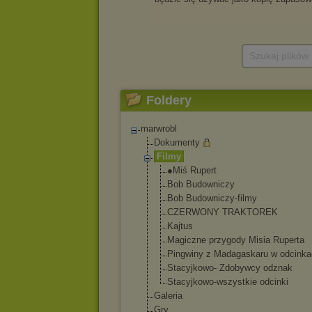
Szukaj plików
Foldery
marwrobl
Dokumenty
Filmy
●Miś Rupert
Bob Budowniczy
Bob Budowniczy-fil
my
CZERWONY TRAKTOREK
Kajtus
Magiczne przygody Misia Ruperta
Pingwiny z Madagaskaru w odcinka
Stacyjkowo- Zdobywcy odznak
Stacyjkowo-wsz
ystkie odcinki
Galeria
Gry