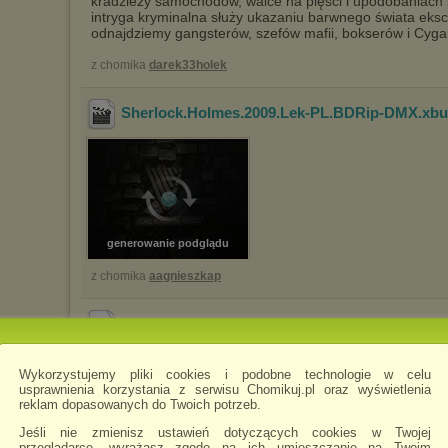
kradzieży samochodów, walce na pięści i upodobaniach
intryga kryminalna służy ukazaniu barwnego świata eksc
odnajdziemy gangsterów, szefów mafii, bokserów i Cyg
z chomika
darek33holek
Sherlock.Holmes.2009.Lek-PL.BDRip-DMX.xb
generowanie podglądu
z chomika
aagnieszkap
Kiedy.ucichną.działa.Lektor PL
.avi
Wykorzystujemy pliki cookies i podobne technologie w celu
usprawnienia korzystania z serwisu Chomikuj.pl oraz wyświetlenia
reklam dopasowanych do Twoich potrzeb.
Jeśli nie zmienisz ustawień dotyczących cookies w Twojej
przeglądarce, wyrażasz zgodę na ich umieszczanie na Twoim