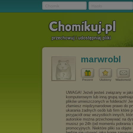
Chomik
Hasło
marwrobl
Prezent
Ulubiony
Wiadomość