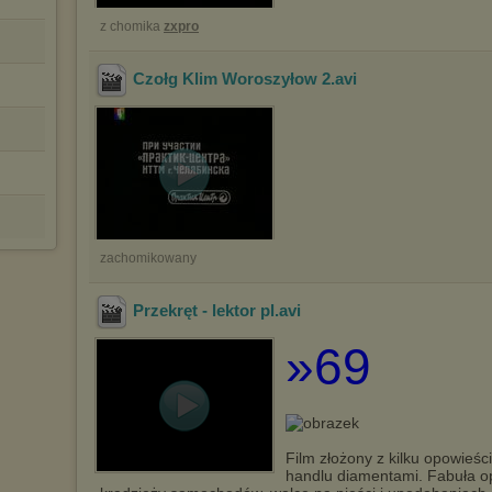
z chomika
zxpro
Czołg Klim Woroszyłow 2
.avi
zachomikowany
Przekręt - lektor pl
.avi
»69
Film złożony z kilku opowieści,
handlu diamentami. Fabuła o