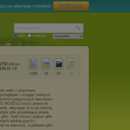
eszcze własnego chomika?
Załóż konto
Nazwa pliku
pliki
chomiki
2752
plików
128,11
GB
1069
28
97
0