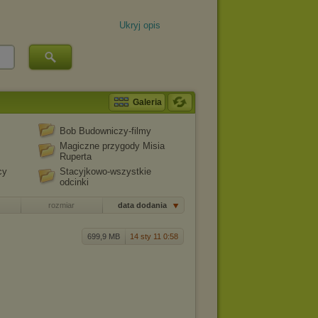
Ukryj opis
Galeria
Bob Budowniczy-filmy
Magiczne przygody Misia
Ruperta
cy
Stacyjkowo-wszystkie
odcinki
rozmiar
data dodania
699,9 MB
14 sty 11 0:58