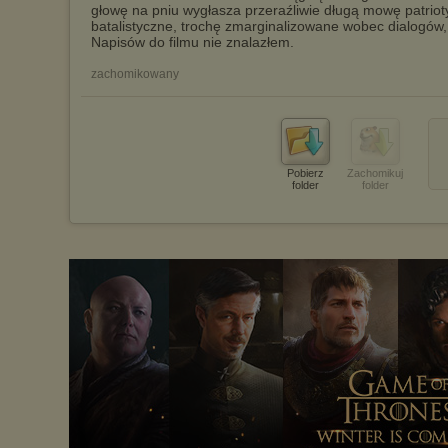
głowę na pniu wygłasza przeraźliwie długą mowę patriot
batalistyczne, trochę zmarginalizowane wobec dialogów,
Napisów do filmu nie znalazłem.
zachomikowany
Pobierz
Zachomikuj
folder
folder