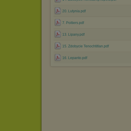
20. Lutynia.pdf
7. Poitiers.pdf
13. Lipany.pdf
15. Zdobycie Tenochtitlan.pdf
16. Lepanto.pdf