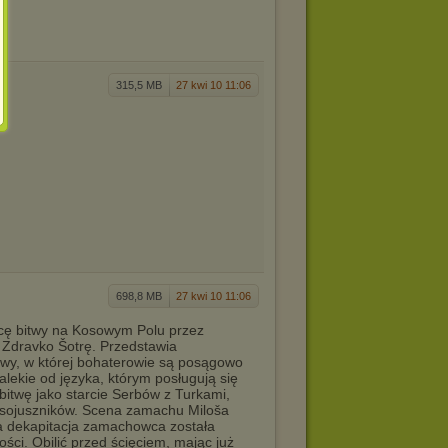
315,5 MB
27 kwi 10 11:06
698,8 MB
27 kwi 10 11:06
icę bitwy na Kosowym Polu przez
- Zdravko Šotrę. Przedstawia
itwy, w której bohaterowie są posągowo
alekie od języka, którym posługują się
 bitwę jako starcie Serbów z Turkami,
h sojuszników. Scena zamachu Miloša
sza dekapitacja zamachowca została
ości. Obilić przed ścięciem, mając już