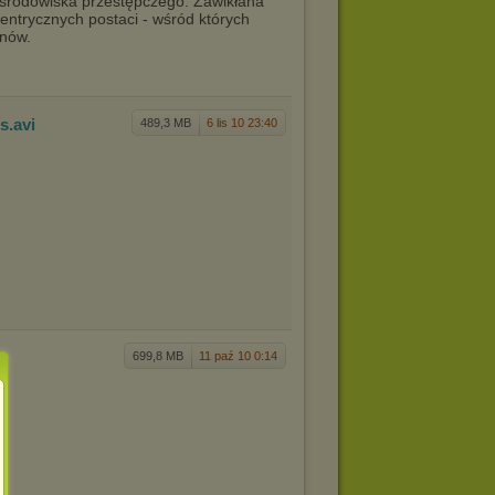
 środowiska przestępczego. Zawikłana
entrycznych postaci - wśród których
anów.
us
.avi
489,3 MB
6 lis 10 23:40
699,8 MB
11 paź 10 0:14