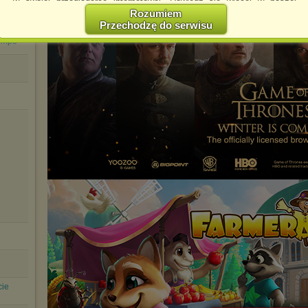
w swojej przeglądarce internetowej. Dowiedz się więcej w naszej
Polityce Prywatności -
http://chomikuj.pl/PolitykaPrywatnosci.aspx
.
Rozumiem
Przechodzę do serwisu
Jednocześnie informujemy że zmiana ustawień przeglądarki może
spowodować ograniczenie korzystania ze strony Chomikuj.pl.
r.mp3
W przypadku braku twojej zgody na akceptację cookies niestety
prosimy o opuszczenie serwisu chomikuj.pl.
Wykorzystanie plików cookies
przez
Zaufanych Partnerów
(dostosowanie reklam do Twoich potrzeb, analiza skuteczności działań
marketingowych).
Wyrażenie sprzeciwu spowoduje, że wyświetlana Ci reklama nie
będzie dopasowana do Twoich preferencji, a będzie to reklama
wyświetlona przypadkowo.
Istnieje możliwość zmiany ustawień przeglądarki internetowej w
sposób uniemożliwiający przechowywanie plików cookies na
urządzeniu końcowym. Można również usunąć pliki cookies,
dokonując odpowiednich zmian w ustawieniach przeglądarki
internetowej.
Pełną informację na ten temat znajdziesz pod adresem
http://chomikuj.pl/PolitykaPrywatnosci.aspx
.
cie