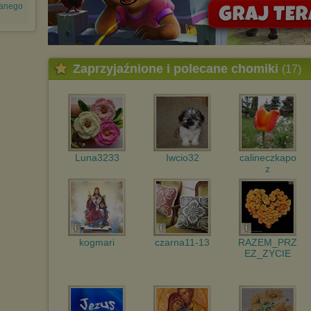
lanego
Zaprzyjaźnione i polecane chomiki
(17)
Luna3233
Iwcio32
calineczkapo
z
kogmari
czarna11-13
RAZEM_PRZ
EZ_ZYCIE