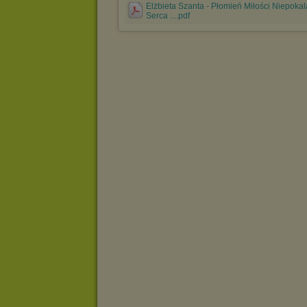
Elżbieta Szanta - Płomień Miłości Niepoka
Serca ....pdf