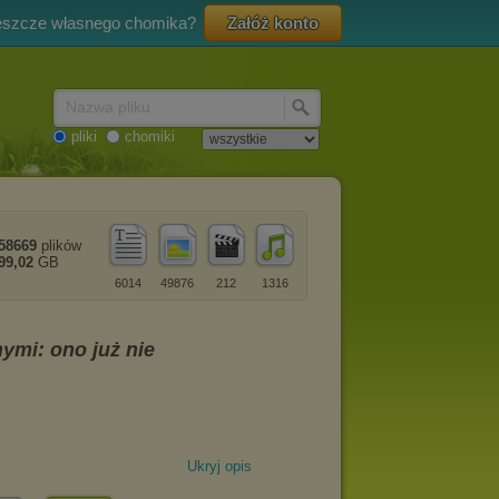
eszcze własnego chomika?
Załóż konto
Nazwa pliku
pliki
chomiki
58669
plików
99,02
GB
6014
49876
212
1316
Ukryj opis