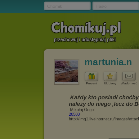
Chomik
Hasło
martunia.n
Prezent
Ulubiony
Wiadomość