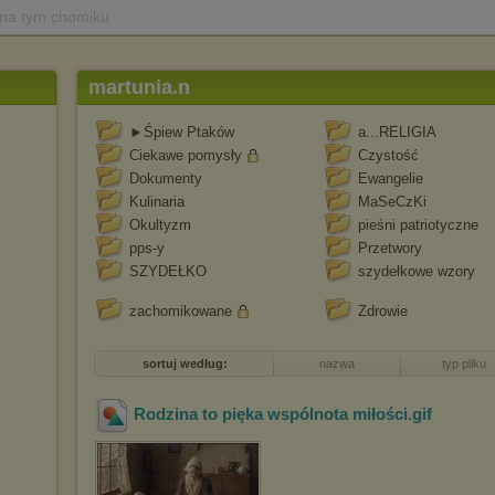
 na tym chomiku
martunia.n
►Śpiew Ptaków
a...RELIGIA
Ciekawe pomysły
Czystość
Dokumenty
Ewangelie
Kulinaria
MaSeCzKi
Okultyzm
pieśni patriotyczne
pps-y
Przetwory
SZYDEŁKO
szydełkowe wzory
zachomikowane
Zdrowie
sortuj według:
nazwa
typ pliku
Rodzina to pięka wspólnota miłości
.gif