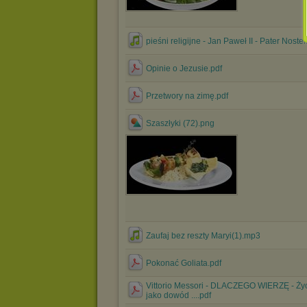
pieśni religijne - Jan Paweł II - Pater Noste
Opinie o Jezusie.pdf
Przetwory na zimę.pdf
Szaszłyki (72).png
Zaufaj bez reszty Maryi(1).mp3
Pokonać Goliata.pdf
Vittorio Messori - DLACZEGO WIERZĘ - Ży
jako dowód ....pdf