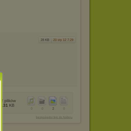
28 KB
20 sty 12 7:29
2
plików
131
KB
0
0
2
0
bezpośredni link do folderu