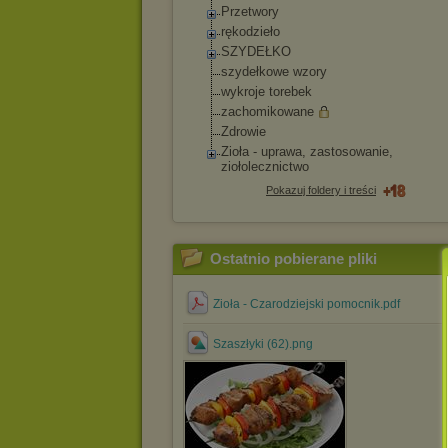
Przetwory
rękodzieło
SZYDEŁKO
szydełkowe wzory
wykroje torebek
zachomikowane
Zdrowie
Zioła - uprawa, zastosowanie,
ziołolecznictwo
Pokazuj foldery i treści
Ostatnio pobierane pliki
Zioła - Czarodziejski pomocnik.pdf
Szaszłyki (62).png