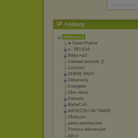
Szukaj plików
Foldery
martunia.n
►Śpiew Ptaków
a...RELIGIA
Biblia mp3
Ciekawe pomysły
Czystość
DOBRE RADY
Dokumenty
Ewangelie
Głos natury
Kulinaria
MaSeCzKi
MASECZKI NA TWARZ
Okultyzm
pieśni patriotyczne
Pomoce dekoracyjne
pps-y