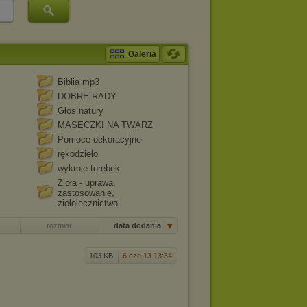
Galeria
Biblia mp3
DOBRE RADY
Głos natury
MASECZKI NA TWARZ
Pomoce dekoracyjne
rękodzieło
wykroje torebek
Zioła - uprawa,
zastosowanie,
ziołolecznictwo
rozmiar
data dodania
103 KB
6 cze 13 13:34