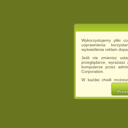
Wykorzystujemy pliki c
usprawnienia korzyst
wyświetlenia reklam dop
Jeśli nie zmienisz ust
przeglądarce, wyrażasz
komputerze przez admin
Corporation.
W każdej chwili możesz
cookies w swojej przeglą
w naszej Pol
Prze
http://chomikuj.pl/Polity
Jednocześnie informuje
może spowodować ogr
Chomikuj.pl.
W przypadku braku twojej
prosimy o opuszczenie se