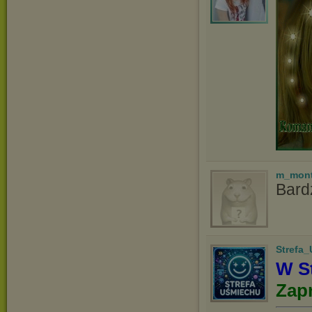
m_mon
Bardz
Strefa
W St
Zap