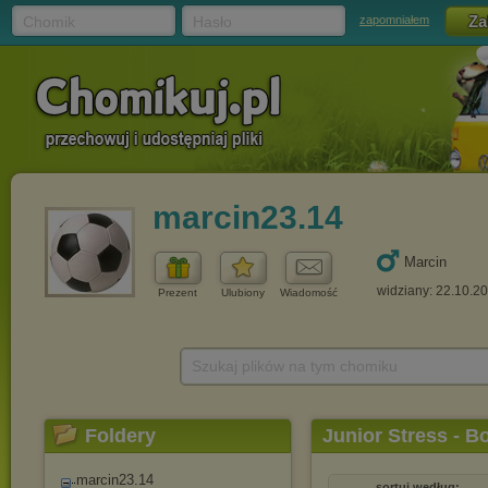
Chomik
Hasło
zapomniałem
marcin23.14
Marcin
widziany: 22.10.2
Prezent
Ulubiony
Wiadomość
Szukaj plików na tym chomiku
Foldery
Junior Stress - B
marcin23.14
sortuj według: