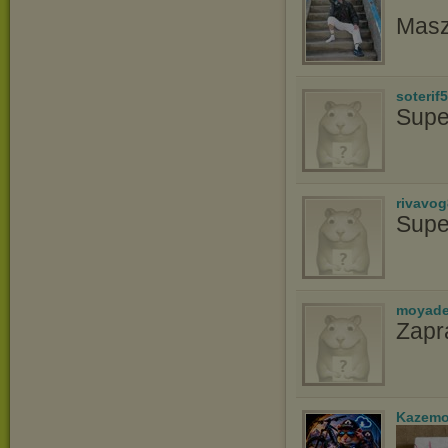
Masz
soterif
Supe
rivavo
Supe
moyade
Zapr
Kazemo