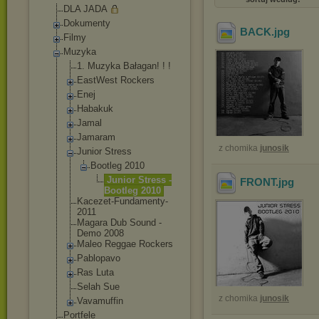
DLA JADA
Dokumenty
BACK
.jpg
Filmy
Muzyka
1. Muzyka Bałagan! ! !
EastWest Rockers
Enej
Habakuk
Jamal
Jamaram
z chomika
junosik
Junior Stress
Bootleg 2010
Junior Stress -
FRONT
.jpg
Bootleg 2010
Kacezet-Fundam
enty-
2011
Magara Dub Sound -
Demo 2008
Maleo Reggae Rockers
Pablopavo
Ras Luta
Selah Sue
z chomika
junosik
Vavamuffin
Portfele