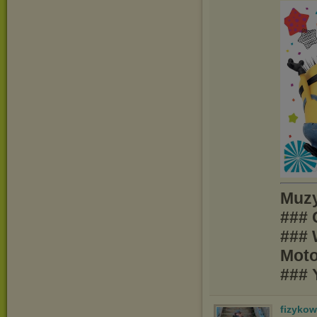
Muzy
### 
### 
Moto
### 
fizyko