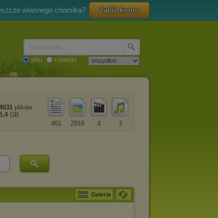
eszcze własnego chomika?
Załóż konto
Nazwa pliku
pliki
chomiki
4031
plików
5,4
GB
461
2918
4
3
Galeria