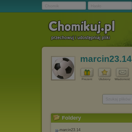
Chomik
Hasło
marcin23.14
Prezent
Ulubiony
Wiadomość
Szukaj plików
Foldery
marcin23.14