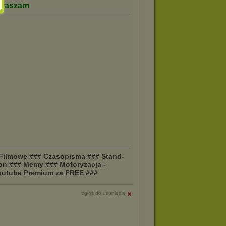
praszam
 Filmowe ### Czasopisma ### Stand-
on ### Memy ### Motoryzacja -
 Youtube Premium za FREE ###
zgłoś do usunięcia