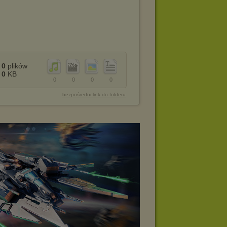
0
plików
0
KB
0
0
0
0
bezpośredni link do folderu