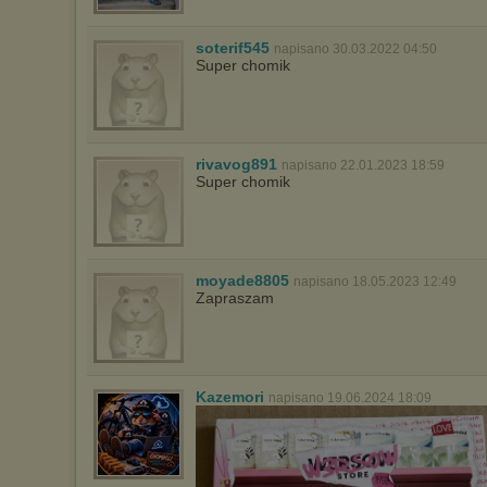
soterif545
napisano 30.03.2022 04:50
Super chomik
rivavog891
napisano 22.01.2023 18:59
Super chomik
moyade8805
napisano 18.05.2023 12:49
Zapraszam
Kazemori
napisano 19.06.2024 18:09