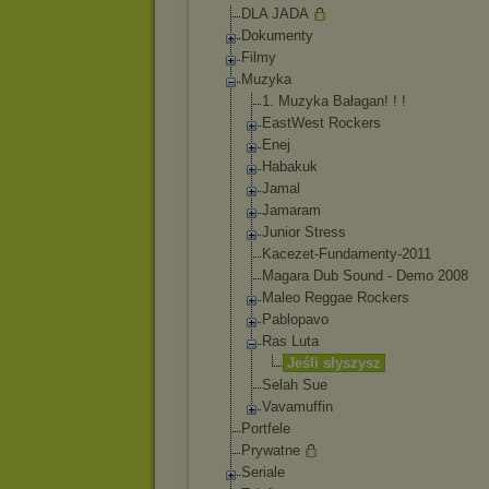
DLA JADA
Dokumenty
Filmy
Muzyka
1. Muzyka Bałagan! ! !
EastWest Rockers
Enej
Habakuk
Jamal
Jamaram
Junior Stress
Kacezet-Fundam
enty-2011
Magara Dub Sound - Demo 2008
Maleo Reggae Rockers
Pablopavo
Ras Luta
Jeśli słyszysz
Selah Sue
Vavamuffin
Portfele
Prywatne
Seriale