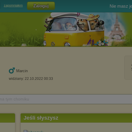
Nie masz j
zapomniałem
Marcin
widziany: 22.10.2022 00:33
 na tym chomiku
Jeśli słyszysz