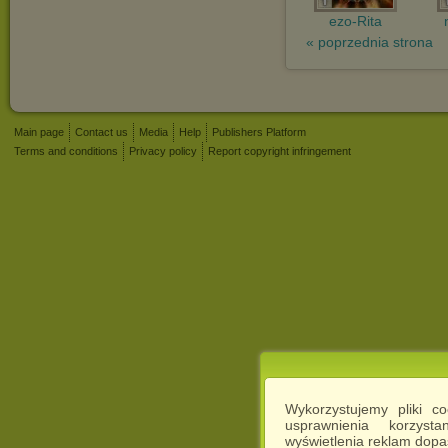
ezo-Rita
« poprzednia strona
Main page
Contact us
Media
Help
Publishers Platform
Terms and conditions
Privacy policy
Report copyright infringement
Wykorzystujemy pliki c
usprawnienia korzyst
wyświetlenia reklam dop