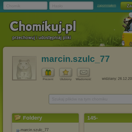
Chomik
Hasło
zapomniałem
marcin.szulc_77
widziany: 26.12.2
Prezent
Ulubiony
Wiadomość
Szukaj plików na tym chomiku
Foldery
145-
marcin.szulc_77