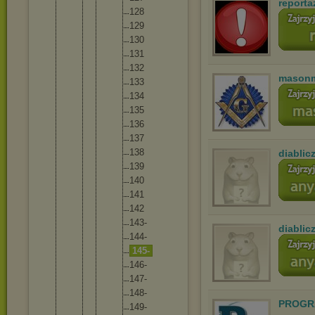
reporta
12
8
12
9
13
0
13
1
13
2
masonm
13
3
13
4
13
5
13
6
13
7
13
8
diablic
13
9
14
0
14
1
14
2
14
3-
diablic
14
4-
14
5-
14
6-
14
7-
14
8-
PROGR
14
9-