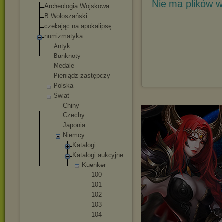
Nie ma plików w
Archeologia Wojskowa
B.Wołoszański
czekając na apokalipsę
numizmatyka
Antyk
Banknoty
Medale
Pieniądz zastępczy
Polska
Świat
Chiny
Czechy
Japonia
Niemcy
Katalogi
Katalogi aukcyjne
Kuenk
er
10
0
10
1
10
2
10
3
10
4