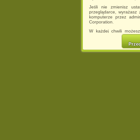
Jeśli nie zmienisz ust
przeglądarce, wyrażasz
komputerze przez admin
Corporation.
W każdej chwili możesz
cookies w swojej przeglą
w naszej Pol
Prze
http://chomikuj.pl/Polity
Jednocześnie informuje
może spowodować ogr
Chomikuj.pl.
W przypadku braku twojej
prosimy o opuszczenie se
Wykorzystanie plików c
(dostosowanie reklam do
działań marketingowych).
Wyrażenie sprzeciwu spo
będzie dopasowana do Tw
wyświetlona przypadkowo
Istnieje możliwość zmian
sposób uniemożliwiając
urządzeniu końcowym. M