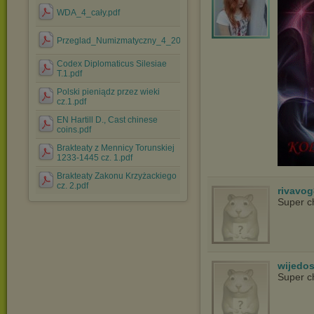
WDA_4_cały.pdf
Przeglad_Numizmatyczny_4_2014.pdf
Codex Diplomaticus Silesiae
T.1.pdf
Polski pieniądz przez wieki
cz.1.pdf
EN Hartill D., Cast chinese
coins.pdf
Brakteaty z Mennicy Torunskiej
1233-1445 cz. 1.pdf
Brakteaty Zakonu Krzyżackiego
cz. 2.pdf
rivavo
Super c
wijedo
Super c