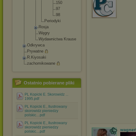
15
0
97
98
Periodyk
i
Rosja
Węgry
Wydawnictwa Krause
Odkrywca
Prywatne
R.Kiyosaki
zachomikowane
Ostatnio pobierane pliki
PL Kopicki E. Skorowidz ...
1995.pdf
PL Kopicki E., Ilustrowany
skorowidz pieniedzy
polskic....pdf
PL Kopicki E., Ilustrowany
skorowidz pieniedzy
wagner
polskic....pdf