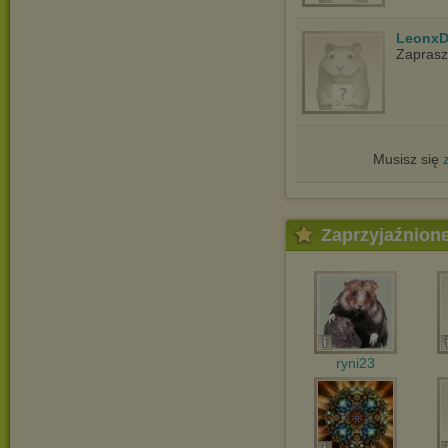
LeonxD
Zapras
Musisz się
Zaprzyjaźnion
ryni23