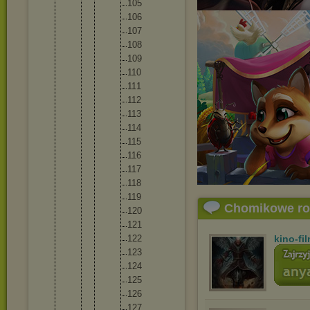
10
5
10
6
10
7
10
8
10
9
11
0
11
1
11
2
11
3
11
4
11
5
11
6
11
7
11
8
11
9
Chomikowe r
12
0
12
1
12
2
kino-fi
12
3
12
4
12
5
12
6
12
7