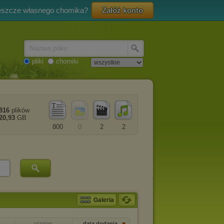
eszcze własnego chomika?
Załóż konto
Nazwa pliku
pliki
chomiki
816
plików
20,93
GB
800
0
2
2
Galeria
rozmiar
data dodania