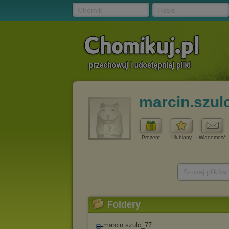
Chomik
Hasło
marcin.szul
Prezent
Ulubiony
Wiadomość
Szukaj plików
Foldery
marcin.szulc_77