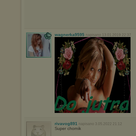
wagnerka9595
napisano 13.01.2019 22:37
rivavog891
napisano 3.05.2022 21:12
Super chomik