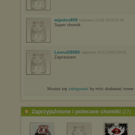
wijedos859
napisano 15.02.2023 23:16
Super chomik
LeonxD8085
napisano 23.12.2024 09:43
Zapraszam
Musisz się
zalogować
by móc dodawać nowe w
Zaprzyjaźnione i polecane chomiki
(27)