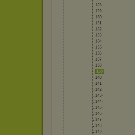
12
8
12
9
13
0
13
1
13
2
13
3
13
4
13
5
13
6
13
7
13
8
13
9
14
0
14
1
14
2
14
3-
14
4-
14
5-
14
6-
14
7-
14
8-
14
9-