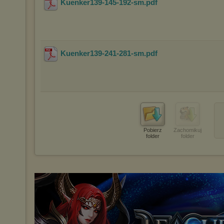
Kuenker139-145-192-sm
.pdf
Kuenker139-241-281-sm
.pdf
Pobierz
Zachomikuj
folder
folder