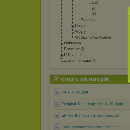
15
0
97
98
Periodyk
i
Rosja
Węgry
Wydawnictwa Krause
Odkrywca
Prywatne
R.Kiyosaki
zachomikowane
Ostatnio pobierane pliki
WDA_4_cały.pdf
Przeglad_Numizmatyczny_4_2014.pdf
EN Hartill D., Cast chinese coins.pdf
Polski pieniądz przez wieki cz.1.pdf