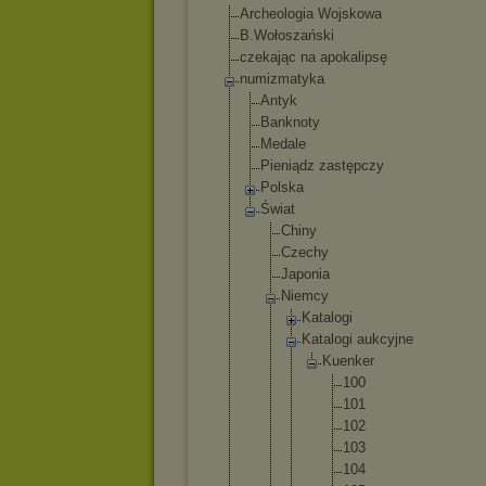
Archeologia Wojskowa
B.Wołoszański
czekając na apokalipsę
numizmatyka
Antyk
Banknoty
Medale
Pieniądz zastępczy
Polska
Świat
Chiny
Czechy
Japonia
Niemcy
Katalogi
Katalogi aukcyjne
Kuenk
er
10
0
10
1
10
2
10
3
10
4