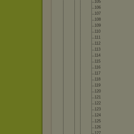
10
5
10
6
10
7
10
8
10
9
11
0
11
1
11
2
11
3
11
4
11
5
11
6
11
7
11
8
11
9
12
0
12
1
12
2
12
3
12
4
12
5
12
6
12
7