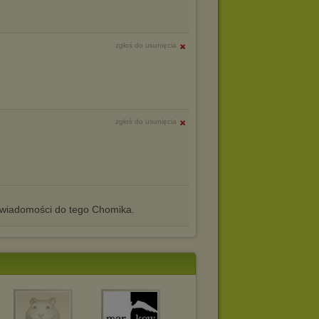
zgłoś do usunięcia
zgłoś do usunięcia
iadomości do tego Chomika.