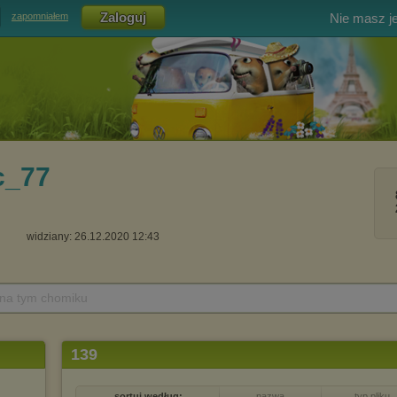
Nie masz j
zapomniałem
c_77
widziany: 26.12.2020 12:43
 na tym chomiku
139
sortuj według:
nazwa
typ pliku