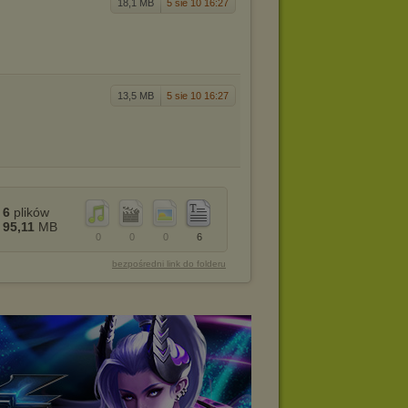
18,1 MB
5 sie 10 16:27
13,5 MB
5 sie 10 16:27
6
plików
95,11
MB
0
0
0
6
bezpośredni link do folderu