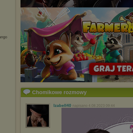
ango
Chomikowe rozmowy
Izabell40
napisano 4.08.2023 09:44