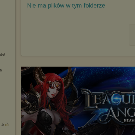
Nie ma plików w tym folderze
okó
a
z.6