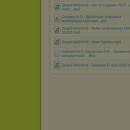
Zespół MASSiVE - Ach Ty Cyganko 2023 _z
Kolor_.mp3
Головня И.О. - Дебютные ловушки и
комбинации в русских....pdf
Zespół MASSIVE - Polka od Budziwoja 
2020!!!.mp3
Zespół MASSIVE - Mała Figlarka.mp3
Барский Ю.П. Герцензон Б.М. - Приключ
на шашечной ....djvu
Zespół MASSiVE - Dałabym Ci dała 2022.