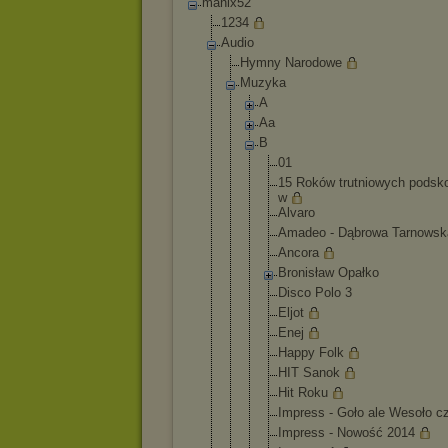
manix52
1234
Audio
Hymny Narodowe
Muzyka
A
Aa
B
01
15 Roków trutniow
ych podsk
w
Alvaro
Amadeo - Dąbrowa Tarnowsk
Ancora
Bronisła
w Opałko
Disco Polo 3
Eljot
Enej
Happy Folk
HIT Sanok
Hit Roku
Impress - Goło ale Wesoło c
Impress - Nowość 2014