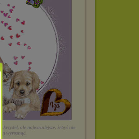
z skrzydeł, ale najważniejsze, żebyś nie
 im wyrosnąć.