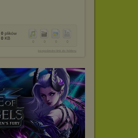
0
plików
0
KB
0
0
0
0
bezpośredni link do folderu