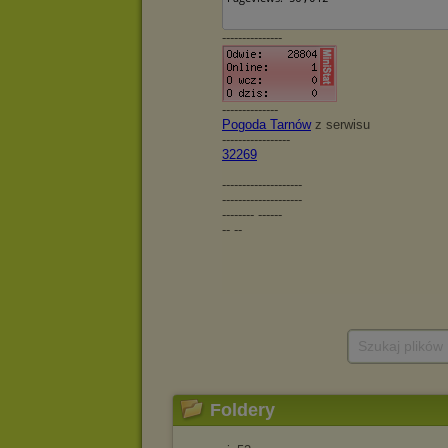
Szukaj plików
Foldery