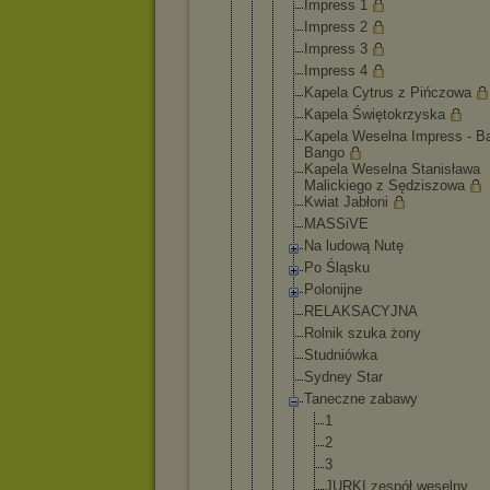
Impress 1
Impress 2
Impress 3
Impress 4
Kapela Cytrus z Pińczowa
Kapela Świętokr
zyska
Kapela Weselna Impress - B
Bango
Kapela Weselna Stanisła
wa
Malickie
go z Sędziszo
wa
Kwiat Jabłoni
MASSiVE
Na ludową Nutę
Po Śląsku
Polonijn
e
RELAKSAC
YJNA
Rolnik szuka żony
Studniów
ka
Sydney Star
Taneczne zabawy
1
2
3
JURKI zespó
ł wesel
ny