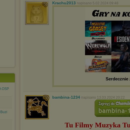
Krachu2013
napisano 5.02.2024 09:48
Serdecznie
A OSP
bambina-1234
napisano 13.03.2024 20:22
 Buzi
Tu Filmy Muzyka
Tu