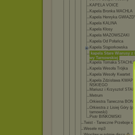
KAPEL
A VOICE
Kapel
a Bronk
a MACHL
A
Kapel
a Henry
ka GWIAZ
D
Kapel
a KALIN
A
Kapel
a Kłosy
Kapel
a MAZOW
SZAKI
Kapel
a Od Połań
ca
Kapel
a Stąpo
rkows
ka
kapel
a Stare Wiaru
sy z
wy Tarno
wskie
j
Kapel
a Tomak
a STACH
U
Kapel
a Wesoł
a Trójk
a
Kapel
a Wesoł
y Kwart
et
Kapel
a Zdzis
ława KWAPI
ŃSKIE
GO
Mariu
sz i Krzys
ztof STA
Metru
m
Orkie
stra Tanec
zna BON
Orkie
stra z Lisie
j Góry (p
tarno
wski)
Piotr BIŃKO
WSKI
Twist - Taneczne Przeboje cz
Wesele mp3
Wrocław w rytmie disco