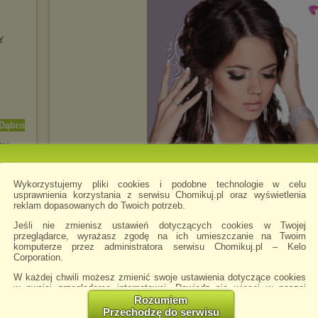
Y
 Dąbro
RY
Wykorzystujemy pliki cookies i podobne technologie w celu
usprawnienia korzystania z serwisu Chomikuj.pl oraz wyświetlenia
reklam dopasowanych do Twoich potrzeb.
RĘ
GA
Jeśli nie zmienisz ustawień dotyczących cookies w Twojej
przeglądarce, wyrażasz zgodę na ich umieszczanie na Twoim
AN
ZA
komputerze przez administratora serwisu Chomikuj.pl – Kelo
ow.
Corporation.
W każdej chwili możesz zmienić swoje ustawienia dotyczące cookies
w swojej przeglądarce internetowej. Dowiedz się więcej w naszej
.1
Może się zdarzyć, że urodziłeś/aś się be
Polityce Prywatności -
http://chomikuj.pl/PolitykaPrywatnosci.aspx
.
Rozumiem
przeszkadzał/a
Przechodzę do serwisu