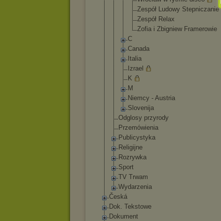
Zespół Ludowy Stepnicz
anie
Zespół Relax
Zofia i Zbigniew Framerow
ie
C
Canada
Italia
Izrael
K
M
Niemcy - Austria
Slovenija
Odglosy przyrody
Przemówienia
Publicystyka
Religijne
Rozrywka
Sport
TV Trwam
Wydarzenia
Česká
Dok. Tekstowe
Dokument