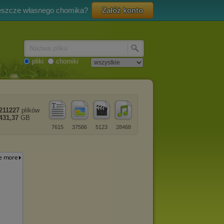
eszcze własnego chomika?
Załóż konto
Nazwa pliku
pliki
chomiki
211227
plików
431,37
GB
7615
37586
5123
28468