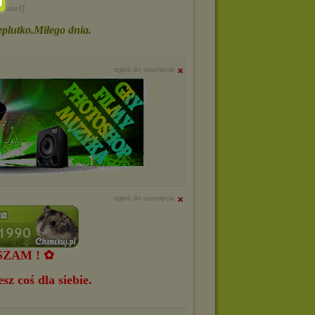
hanel]
plutko.Miłego dnia.
zgłoś do usunięcia
zgłoś do usunięcia
ZAM ! ✿
z coś dla siebie.