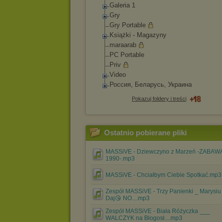
Galeria 1
Gry
Gry Portable
Książki - Magazyny
maraarab
PC Portable
Priv
Video
Россия, Беларусь, Украина
Pokazuj foldery i treści
Ostatnio pobierane pliki
MASSiVE - Dziewczyno z Marzeń -ZABAW
1990-.mp3
MASSiVE - Chciałbym Ciebie Spotkać.mp3
Zespół MASSiVE - Trzy Panienki _ Marysiu
Daj😘 NO....mp3
Zespół MASSiVE - Biała Różyczka ___
WALCZYK na Błogosł....mp3