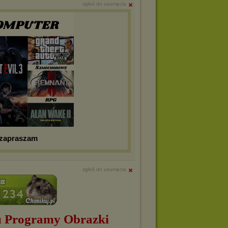
zgłoś do usunięcia
 zapraszam
zgłoś do usunięcia
 Programy Obrazki