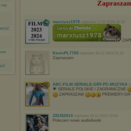
Zaprasza
 rep.
marxiusz1978
napisano 17.07.2024 16:19
NOWOŚĆ
ZAP
ения
KevinPL7705
napisano 30.12.2024 01:16
Zapraszam
mp3
ABC-FILM-SERIALE-GRY-PC-MUZYKA
n
💗 SERIALE POLSKIE I ZAGRANICZNE
ZAPRASZAM
PREMIERY-GRY
ZEUS2014
napisano 26.12.2025 10:04
Polecam nowe audiobooki