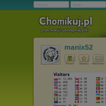
Chomik
Hasło
manix52
Prezent
Ulubiony
Wiadomość