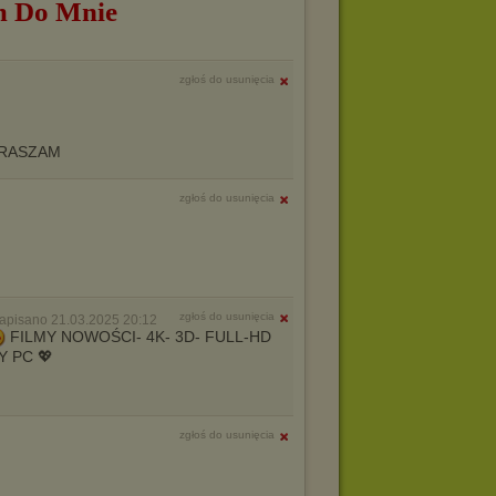
m Do Mnie
zgłoś do usunięcia
RASZAM
zgłoś do usunięcia
zgłoś do usunięcia
apisano 21.03.2025 20:12
FILMY NOWOŚCI- 4K- 3D- FULL-HD
 PC 💖
zgłoś do usunięcia