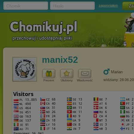
Chomik
Hasło
zapomniałem
manix52
Marian
widziany: 28.06.2
Prezent
Ulubiony
Wiadomość