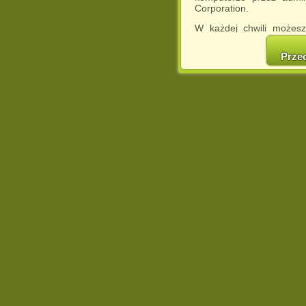
Corporation.
W każdej chwili możesz
cookies w swojej przeglą
w naszej Pol
Prze
http://chomikuj.pl/Polity
Jednocześnie informuje
może spowodować ogr
Chomikuj.pl.
W przypadku braku twojej
prosimy o opuszczenie se
Wykorzystanie plików c
(dostosowanie reklam do
działań marketingowych).
Wyrażenie sprzeciwu spo
będzie dopasowana do Tw
wyświetlona przypadkowo
Istnieje możliwość zmian
sposób uniemożliwiając
urządzeniu końcowym. M
dokonując odpowiednich
internetowej.
Pełną informację na 