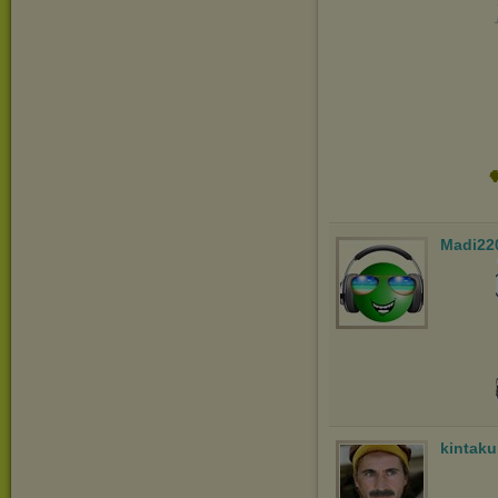

Madi22
kintak