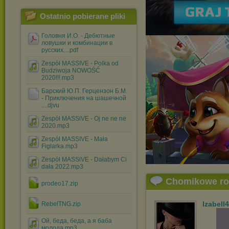
Ostatnio pobierane pliki
Головня И.О. - Дебютные
ловушки и комбинации в
русских....pdf
Zespół MASSIVE - Polka od
Budziwoja NOWOŚĆ
2020!!!.mp3
Барский Ю.П. Герцензон Б.М.
- Приключения на шашечной
....djvu
Zespół MASSiVE - Oj ne ne ne
2020.mp3
Zespół MASSIVE - Mała
Figlarka.mp3
Zespół MASSiVE - Dałabym Ci
dała 2022.mp3
Chomikowe r
prodeo17.zip
Izabell
RebelTNG.zip
Ой, беда, беда, а я баба
молода.mp3