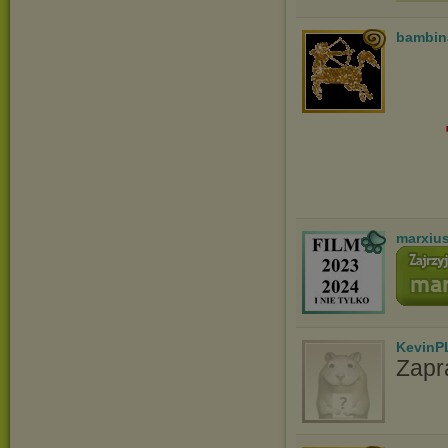
bambin
marxiu
KevinP
Zapr