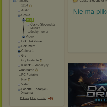
manix52
Česko-Slovenská M
1234
Nie ma pli
Audio
Česká
mp3
Česko-Slove
nská
Muzika
český humor
Video
Dok. Tekstowe
Dokument
Galeria 1
Gry
Gry Portable
Książki - Magazyny
maraarab
PC Portable
Priv
Video
Россия, Беларусь,
Украина
Pokazuj foldery i treści