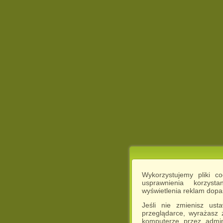
Wykorzystujemy pliki c
usprawnienia korzyst
wyświetlenia reklam dop
Jeśli nie zmienisz ust
przeglądarce, wyrażasz
komputerze przez admin