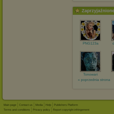
Zaprzyjaźnion
PNG123a
Tonowari
« poprzednia strona
Main page
Contact us
Media
Help
Publishers Platform
Terms and conditions
Privacy policy
Report copyright infringement