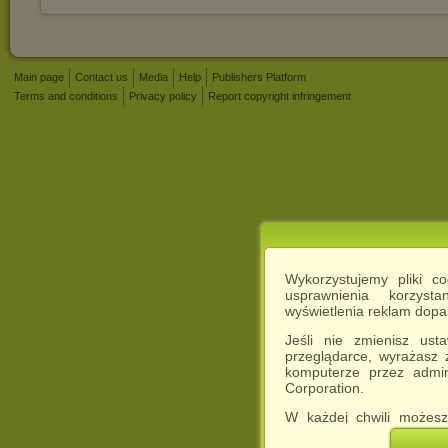
Main page
Contact us
Media
Help
Publishers Platform
Terms and conditions
Privacy policy
Report copyright infringement
Wykorzystujemy pliki c
usprawnienia korzyst
wyświetlenia reklam dop
Jeśli nie zmienisz ust
przeglądarce, wyrażasz
komputerze przez admin
Corporation.
W każdej chwili możesz
cookies w swojej przeglą