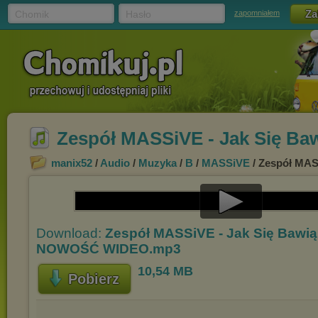
Chomik
Hasło
zapomniałem
Zespół MASSiVE - Jak Się B
manix52
/
Audio
/
Muzyka
/
B
/
MASSiVE
/ Zespół MA
Play
Download:
Zespół MASSiVE - Jak Się Bawią
Video
NOWOŚĆ WIDEO.mp3
10,54 MB
Pobierz