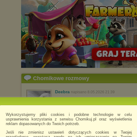
Chomikowe rozmowy
Deebra
napisano 8.05.2026 21:39
Jest jakiś urok w oczekiwaniu na
śpieszy do c
Wykorzystujemy pliki cookies i podobne technologie w celu
usprawnienia korzystania z serwisu Chomikuj.pl oraz wyświetlenia
ks. Jan T
reklam dopasowanych do Twoich potrzeb.
Jeśli nie zmienisz ustawień dotyczących cookies w Twojej
przeglądarce, wyrażasz zgodę na ich umieszczanie na Twoim