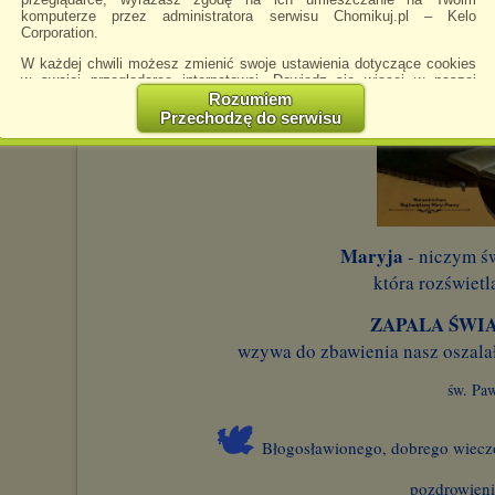
komputerze przez administratora serwisu Chomikuj.pl – Kelo
Corporation.
W każdej chwili możesz zmienić swoje ustawienia dotyczące cookies
w swojej przeglądarce internetowej. Dowiedz się więcej w naszej
Polityce Prywatności -
http://chomikuj.pl/PolitykaPrywatnosci.aspx
.
Rozumiem
Przechodzę do serwisu
Jednocześnie informujemy że zmiana ustawień przeglądarki może
spowodować ograniczenie korzystania ze strony Chomikuj.pl.
W przypadku braku twojej zgody na akceptację cookies niestety
prosimy o opuszczenie serwisu chomikuj.pl.
Wykorzystanie plików cookies
przez
Zaufanych Partnerów
(dostosowanie reklam do Twoich potrzeb, analiza skuteczności działań
Maryja
- niczym św
marketingowych).
która rozświetl
Wyrażenie sprzeciwu spowoduje, że wyświetlana Ci reklama nie
będzie dopasowana do Twoich preferencji, a będzie to reklama
ZAPALA ŚWIA
wyświetlona przypadkowo.
wzywa do zbawienia nasz oszalał
Istnieje możliwość zmiany ustawień przeglądarki internetowej w
sposób uniemożliwiający przechowywanie plików cookies na
urządzeniu końcowym. Można również usunąć pliki cookies,
św. Pa
dokonując odpowiednich zmian w ustawieniach przeglądarki
internetowej.
🕊
Błogosławionego, dobrego wiecz
Pełną informację na ten temat znajdziesz pod adresem
http://chomikuj.pl/PolitykaPrywatnosci.aspx
.
pozdrowien