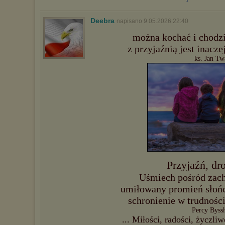
Deebra
napisano 9.05.2026 22:40
można kochać i chodz
z przyjaźnią jest inacz
ks. Jan T
Przyjaźń, dro
Uśmiech pośród zac
umiłowany promień słońc
schronienie w trudnośc
Percy Byss
... Miłości, radości, życzl