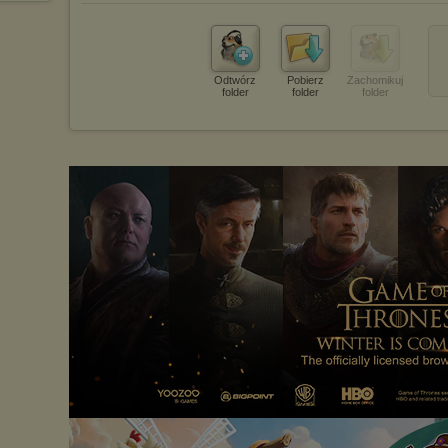
Odtwórz
Pobierz
Zachomikuj
folder
folder
folder