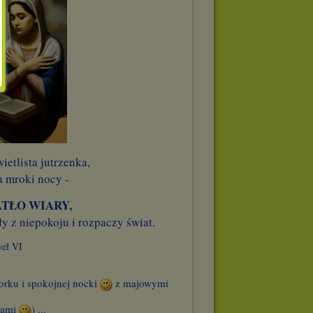
ietlista jutrzenka,
a mroki nocy -
TŁO WIARY,
y z niepokoju i rozpaczy świat.
weł VI
orku i spokojnej nocki
z majowymi
iami
) ...