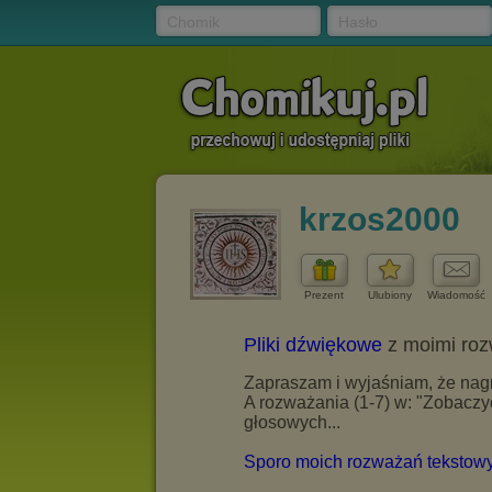
Chomik
Hasło
krzos2000
Prezent
Ulubiony
Wiadomość