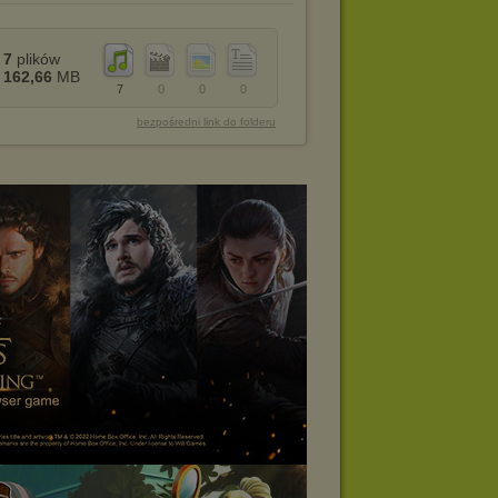
7
plików
162,66
MB
7
0
0
0
bezpośredni link do folderu