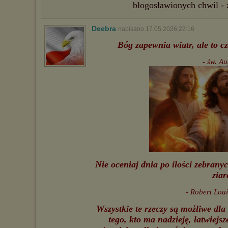
błogosławionych chwil -
Deebra
napisano 17.05.2026 22:16
Bóg zapewnia wiatr, ale to c
- św. A
Nie oceniaj dnia po ilości zebranyc
ziar
- Robert Lou
Wszystkie te rzeczy są możliwe dla 
tego, kto ma nadzieję, łatwiejsz