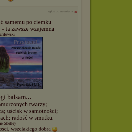
zgłoś do usunięcia
ić samemu po ciemku
ej - ta zawsze wzajemna
wardowski
gi balsam...
hmurzonych twarzy;
a; uścisk w samotności;
iach; radość w smutku.
he Shelley
iwości, wszelakiego dobra