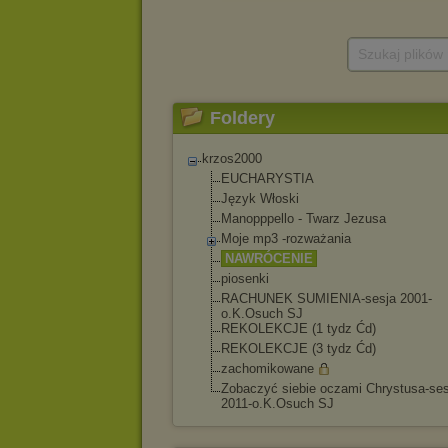
Szukaj plików
Foldery
krzos2000
EUCHARYSTIA
Język Włoski
Manopppello - Twarz Jezusa
Moje mp3 -rozważania
NAWRÓCENIE
piosenki
RACHUNEK SUMIENIA-sesja 2001-
o.K.Osuch SJ
REKOLEKCJE (1 tydz Ćd)
REKOLEKCJE (3 tydz Ćd)
zachomikowane
Zobaczyć siebie oczami Chrystusa-ses
2011-o.K.Osuch SJ