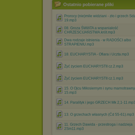
Ostatnio pobierane pliki
Prorocy (nie)mile widziani - zło i grzech Sdz
19.mp3
08. Groza ŚWIATA a wspaniałość
CHRZESCIJAŃSTWA.krót.mp3
Dwa rodzaje istnienia - w RADOŚCI albo
STRAPIENIU.mp3
18. EUCHARYSTIA - Ofiara i Uczta.mp3
Żyć życiem EUCHARYSTII cz.2.mp3
Żyć życiem EUCHARYSTII cz.1.mp3
15. O Ojcu Miłosiernym i synu marnotrawn
15.mp3
14. Paralityk i jego GRZECH Mk 2,1-11.mp
13. O grzechach własnych (Ćd 55-61).mp3
11. Grzech Dawida - przestroga i nadzieja
2Sm11.mp3