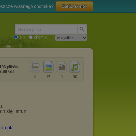
eszcze własnego chomika?
Załóż konto
Nazwa pliku
pliki
chomiki
106
plików
2,89
GB
0
15
0
90