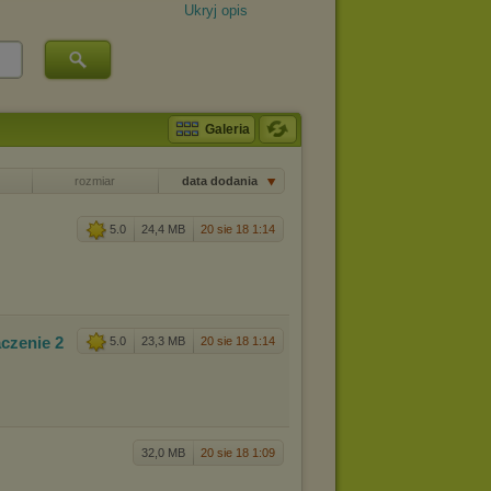
Ukryj opis
Galeria
rozmiar
data dodania
5.0
24,4 MB
20 sie 18 1:14
czenie 2
5.0
23,3 MB
20 sie 18 1:14
32,0 MB
20 sie 18 1:09