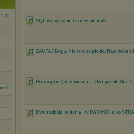
 2, 11-
Wybierzmy życie i szczęście
.mp3
ZAUFAJ Bogu. Niebo albo piekło. Nawrócenie
Prorocy (nie)mile widziani - zło i grzech Sdz 2,
ym Łk
3
Dwa rodzaje istnienia - w RADOŚCI albo STR