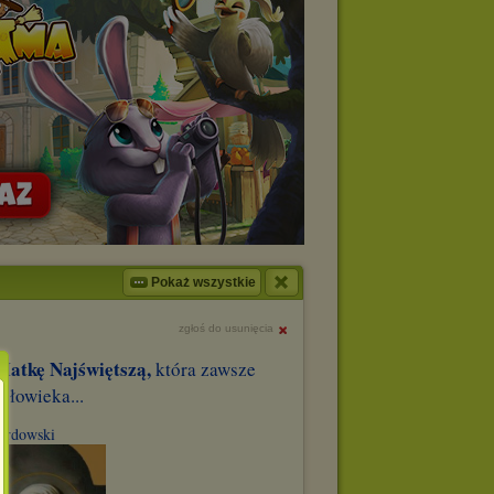
Pokaż wszystkie
zgłoś do usunięcia
Matkę Najświętszą,
która zawsze
złowieka...
wardowski