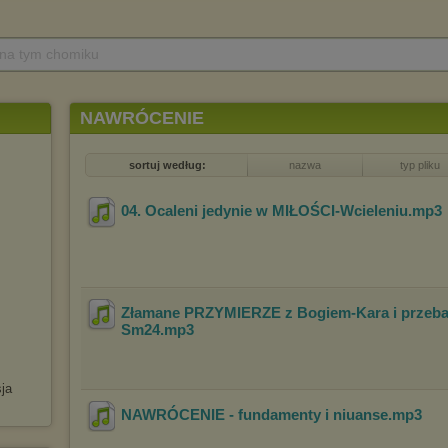
 na tym chomiku
NAWRÓCENIE
sortuj według:
nazwa
typ pliku
04. Ocaleni jedynie w MIŁOŚCI-Wcieleniu
.mp3
Złamane PRZYMIERZE z Bogiem-Kara i przeba
Sm24
.mp3
ja
NAWRÓCENIE - fundamenty i niuanse
.mp3