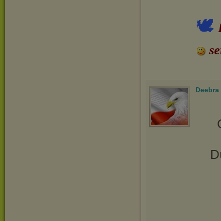
🕊
se
Deebra
D