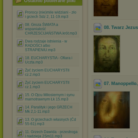
Ostatnio pobierane pliki
Prorocy (nie)mile widziani - zło
i grzech Sdz 2, 11-19.mp3
08. Groza ŚWIATA a
08. Twarz Jezus
wspaniałość
CHRZESCIJAŃSTWA.krót.mp3
Dwa rodzaje istnienia - w
RADOŚCI albo
STRAPIENIU.mp3
18. EUCHARYSTIA - Ofiara i
Uczta.mp3
Żyć życiem EUCHARYSTII
cz.2.mp3
Żyć życiem EUCHARYSTII
07. Manoppello
cz.1.mp3
15. O Ojcu Miłosiernym i synu
marnotrawnym Łk 15.mp3
14. Paralityk i jego GRZECH
Mk 2,1-11.mp3
13. O grzechach własnych (Ćd
55-61).mp3
11. Grzech Dawida - przestroga
i nadzieja 2Sm11.mp3