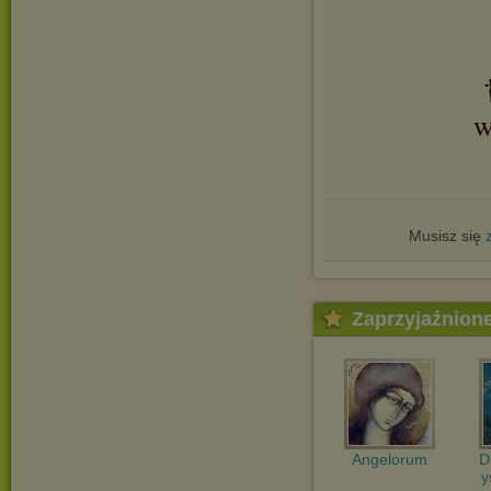
w
Musisz się
Zaprzyjaźnion
Angelorum
D
y