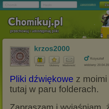
Chomik
Hasło
zapomniałem
krzos2000
Krzysztof
widziany: 20.04.2
Prezent
Ulubiony
Wiadomość