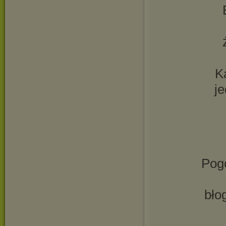
K
j
Pogo
bło