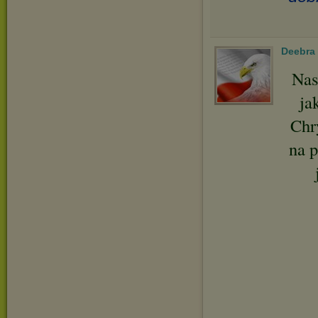
Deebra
Nas
ja
Chry
na p