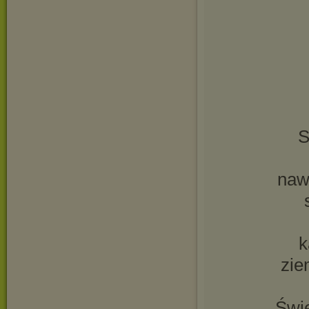
S
naw
k
zie
Świ