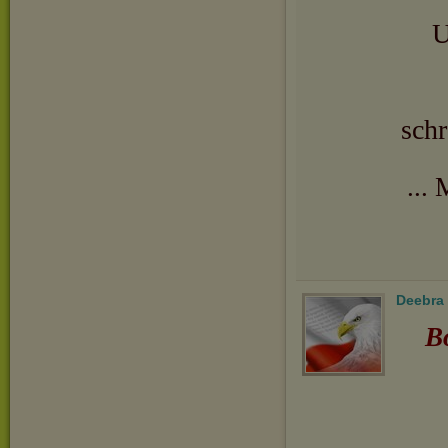
U
schr
...
Deebra
B