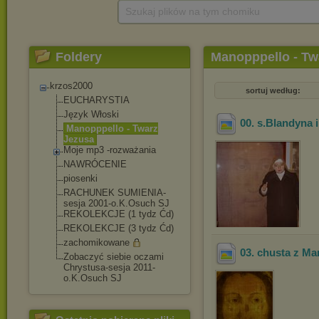
Szukaj plików na tym chomiku
Foldery
Manopppello - Tw
krzos2000
sortuj według:
EUCHARYSTIA
Język Włoski
00. s.Blandyna
Manopppello - Twarz
Jezusa
Moje mp3 -rozważania
NAWRÓCENIE
piosenki
RACHUNEK SUMIENIA-
sesja 2001-o.K.Osuch SJ
REKOLEKCJE (1 tydz Ćd)
REKOLEKCJE (3 tydz Ćd)
zachomikowane
03. chusta z Ma
Zobaczyć siebie oczami
Chrystusa-sesja 2011-
o.K.Osuch SJ