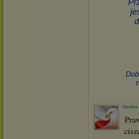
Pr
je
d
Dob
Deebra
Pra
cisz