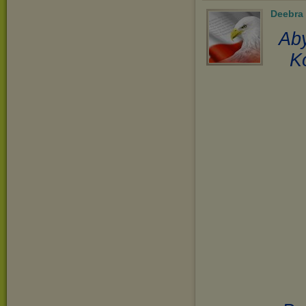
Deebra
Aby
K