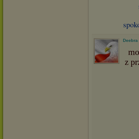
spok
Deebra
mo
z pr