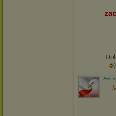
zac
Dob
Deebra
M