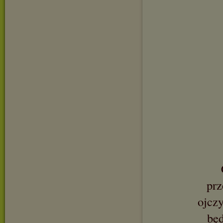
prz
ojczy
będ