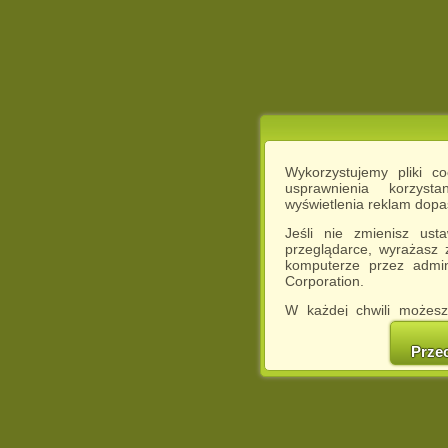
Wykorzystujemy pliki c
usprawnienia korzyst
wyświetlenia reklam dop
Jeśli nie zmienisz ust
przeglądarce, wyrażasz
komputerze przez admin
Corporation.
W każdej chwili możesz
cookies w swojej przeglą
w naszej Pol
Prze
http://chomikuj.pl/Polity
Jednocześnie informuje
może spowodować ogr
Chomikuj.pl.