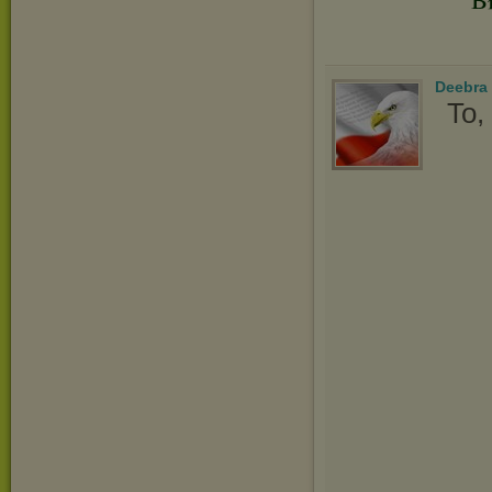
Deebra
To,