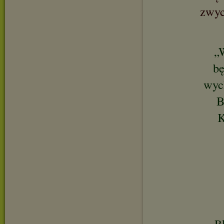
zwyc
„
bę
wych
B
K
Bł