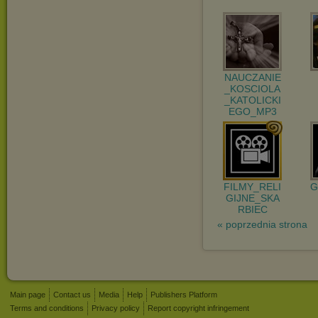
NAUCZANIE
_KOSCIOLA
_KATOLICKI
EGO_MP3
FILMY_RELI
G
GIJNE_SKA
RBIEC
« poprzednia strona
Main page
Contact us
Media
Help
Publishers Platform
Terms and conditions
Privacy policy
Report copyright infringement