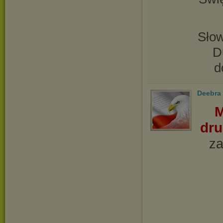
Sło
D
d
Deebra
M
dru
za