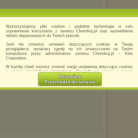
Wykorzystujemy pliki cookies i podobne technologie w celu
mpg
usprawnienia korzystania z serwisu Chomikuj.pl oraz wyświetlenia
reklam dopasowanych do Twoich potrzeb.
Jeśli nie zmienisz ustawień dotyczących cookies w Twojej
przeglądarce, wyrażasz zgodę na ich umieszczanie na Twoim
komputerze przez administratora serwisu Chomikuj.pl – Kelo
Corporation.
W każdej chwili możesz zmienić swoje ustawienia dotyczące cookies
w swojej przeglądarce internetowej. Dowiedz się więcej w naszej
Polityce Prywatności -
http://chomikuj.pl/PolitykaPrywatnosci.aspx
.
Rozumiem
Przechodzę do serwisu
mv
Jednocześnie informujemy że zmiana ustawień przeglądarki może
spowodować ograniczenie korzystania ze strony Chomikuj.pl.
W przypadku braku twojej zgody na akceptację cookies niestety
prosimy o opuszczenie serwisu chomikuj.pl.
Wykorzystanie plików cookies
przez
Zaufanych Partnerów
(dostosowanie reklam do Twoich potrzeb, analiza skuteczności działań
marketingowych).
Wyrażenie sprzeciwu spowoduje, że wyświetlana Ci reklama nie
będzie dopasowana do Twoich preferencji, a będzie to reklama