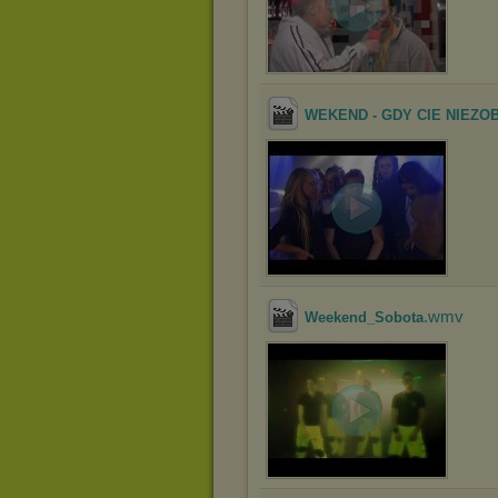
WEKEND - GDY CIE NIEZO
.wmv
Weekend_Sobota