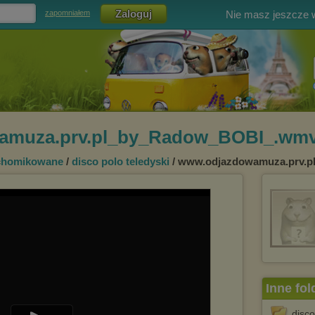
Nie masz jeszcze
zapomniałem
amuza.prv.pl_by_Radow_BOBI_.wm
chomikowane
/
disco polo teledyski
/ www.odjazdowamuza.prv.
Inne fol
disco