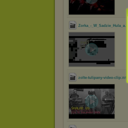
.
Zorka_-_W_Sadzie_Hula_a
.w
zolte-tulipany-video-clip