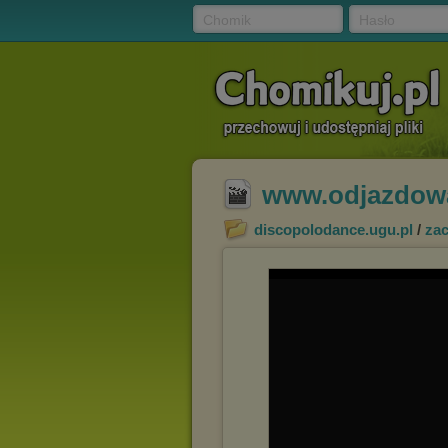
Chomik
Hasło
www.odjazdow
discopolodance.ugu.pl
/
za