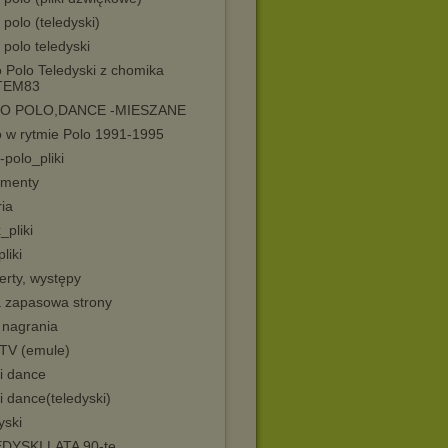
 polo (teledyski)
 polo teledyski
 Polo Teledyski z chomika
TEM83
CO POLO,DANCE -MIESZANE
o w rytmie Polo 1991-1995
-polo_pliki
menty
ia
_pliki
liki
erty, występy
a zapasowa strony
 nagrania
 TV (emule)
i dance
i dance(teledyski)
yski
DYSKI LATA 90-te