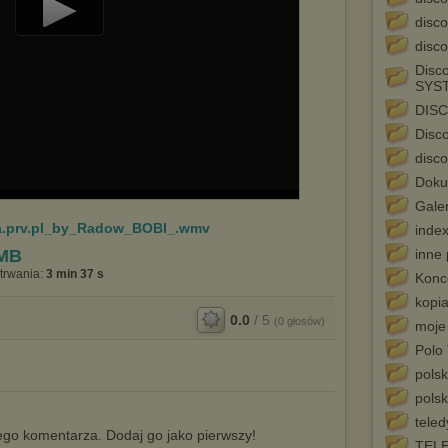
disco
Play
disco
Video
Disco
SYS
DIS
Disc
disco
Doku
Galer
.prv.pl_by_Radow_BOBI_.wmv
index
 MB
inne p
trwania:
3 min 37 s
Konc
kopi
0.0
/
5
(
0
głosów)
moje
Polo
polsk
polsk
teled
go komentarza. Dodaj go jako pierwszy!
TELE