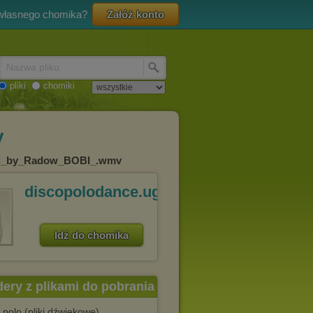
 własnego chomika?
Załóż konto
Nazwa pliku
pliki
chomiki
v
pl_by_Radow_BOBI_.wmv
discopolodance.ugu.pl
Idź do chomika
dery z plikami do pobrania
 polo (pliki dźwiękowe)