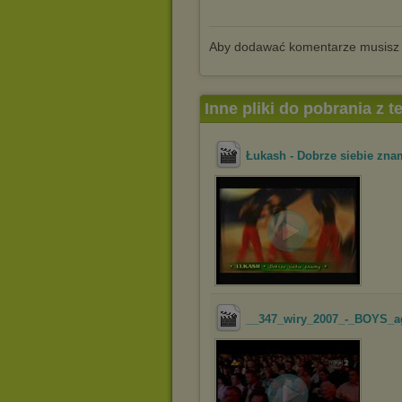
Aby dodawać komentarze musisz
Inne pliki do pobrania z 
Łukash - Dobrze siebie zna
__347_wiry_2007_-_BOYS_a