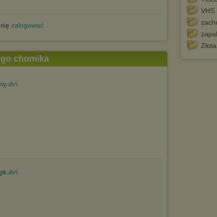
VHS 
zach
 się
zalogować
zapa
Złota
tego chomika
.avi
my
.avi
gk