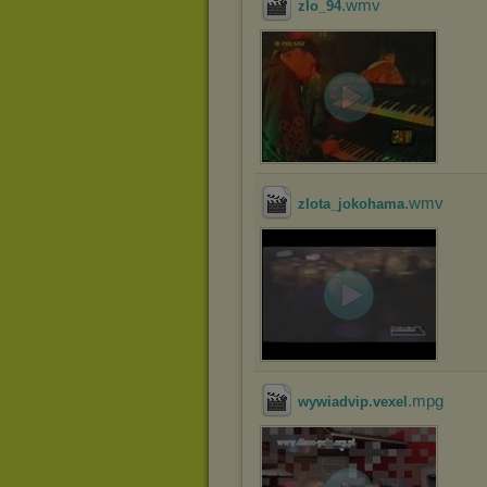
.wmv
zlo_94
.wmv
zlota_jokohama
.mpg
wywiadvip.vexel