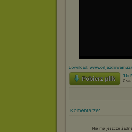
Download:
www.odjazdowamuza
15
Pobierz plik
Czas 
Komentarze:
Nie ma jeszcze żadne