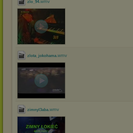
.wmv
zlo_94
.wmv
zlota_jokohama
.wmv
zimnyl3aba