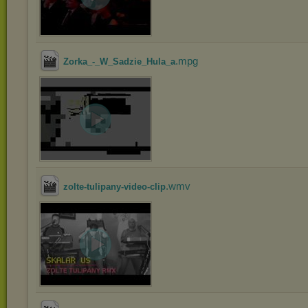
.mpg
Zorka_-_W_Sadzie_Hula_a
.wmv
zolte-tulipany-video-clip