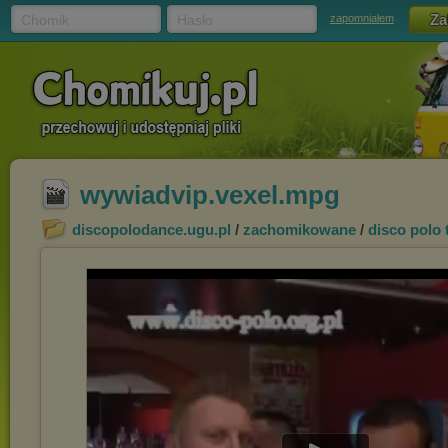
Chomik
Hasło
zapomniałem
wywiadvip.vexel.mpg
discopolodance.ugu.pl
/
zachomikowane
/
disco polo 