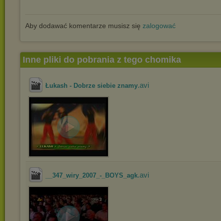
Aby dodawać komentarze musisz się
zalogować
Inne pliki do pobrania z tego chomika
.avi
Łukash - Dobrze siebie znamy
.avi
__347_wiry_2007_-_BOYS_agk