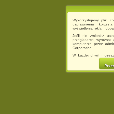
Wykorzystujemy pliki c
usprawnienia korzyst
wyświetlenia reklam dop
Jeśli nie zmienisz ust
przeglądarce, wyrażasz
komputerze przez admin
Corporation.
W każdej chwili możesz
cookies w swojej przeglą
w naszej Pol
Prze
http://chomikuj.pl/Polity
Jednocześnie informuje
może spowodować ogr
Chomikuj.pl.
W przypadku braku twojej
prosimy o opuszczenie se
Wykorzystanie plików c
(dostosowanie reklam do
działań marketingowych).