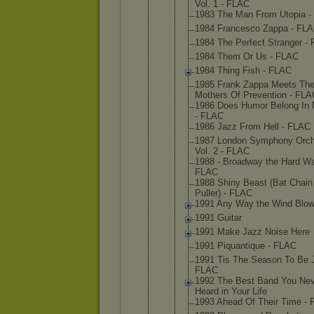
Vol. 1 - FLAC
1983 The Man From Utopia 
1984 Francesc
o Zappa - FL
1984 The Perfect Stranger -
1984 Them Or Us - FLAC
1984 Thing Fish - FLAC
1985 Frank Zappa Meets Th
Mothers Of Preventi
on - FLA
1986 Does Humor Belong In 
- FLAC
1986 Jazz From Hell - FLAC
1987 London Symphony Orch
Vol. 2 - FLAC
1988 - Broadway the Hard Wa
FLAC
1988 Shiny Beast (Bat Chain
Puller) - FLAC
1991 Any Way the Wind Blo
1991 Guitar
1991 Make Jazz Noise Here
1991 Piquanti
que - FLAC
1991 Tis The Season To Be J
FLAC
1992 The Best Band You Nev
Heard in Your Life
1993 Ahead Of Their Time -