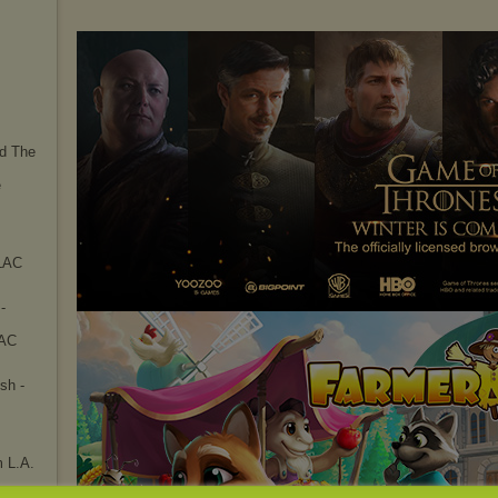
nd The
e
FLAC
-
LAC
sh -
 L.A.
AC