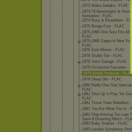
1972 Waka-Jaw
aka - FLAC
1973-74 Apostrop
he' & Overn
Sensatio
n - FLAC
1974 Roxy & Elsewher
e - F
1975 Bongo Fury - FLAC
1975-199
5 One Size Fits All -
FLAC
1975-199
5 Zappa in New York
FLAC
1976 Zoot Allures - FLAC
1978 Studio Tan - FLAC
1979 Joe's Garage - FLAC
1979 Orchestr
al Favorite
s - 
1979 Sheik Yerbouti - FLA
1979 Sleep Dirt - FLAC
1980 Radio One Star Special 
FLAC
1981 Shut Up 'n Play Yer Guit
FLAC
1981 Tinsel Town Rebellio
n 
1981 You Are What You Is -
1982 Ship Arriving Too Late 
Save A Drowning Witch - FL
1983 Baby Snakes - FLAC
1983 London Symphony Orch