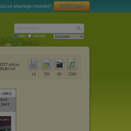
eszcze własnego chomika?
Załóż konto
Nazwa pliku
pliki
chomiki
2177
plików
70,83
GB
14
784
60
1096