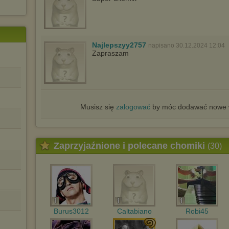
Najlepszyy2757
napisano 30.12.2024 12:04
Zapraszam
Musisz się
zalogować
by móc dodawać nowe w
Zaprzyjaźnione i polecane chomiki
(30)
Burus3012
Caltabiano
Robi45