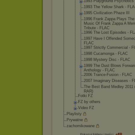
1993 Playgrou
nd Psychoti
cs
1993 The Yellow Shark - FL
1995 Civiliza
tion Phaze III
1996 Frank Zappa Plays The
Music Of Frank Zappa A Mem
Tribute - FLAC
1996 The Lost Episodes - F
1997 Have I Offended Someo
FLAC
1997 Strictly Commerci
al - F
1998 Cucamong
a - FLAC
1998 Mystery Disc - FLAC
1999 The Dust Blows Forwar
Antholog
y - FLAC
2006 Trance-F
usion - FLAC
2007 Imaginar
y Diseases - 
The Best Band Medley 2011
RAR
)
Fotki FZ
FZ by others
Video FZ
Playlisty
Prywatne
zachomikowane
Pokazuj foldery i treści