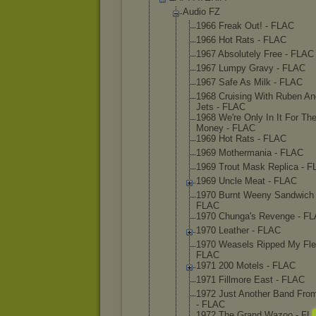
Audio FZ
1966 Freak Out! - FLAC
1966 Hot Rats - FLAC
1967 Absolute
ly Free - FLAC
1967 Lumpy Gravy - FLAC
1967 Safe As Milk - FLAC
1968 Cruising With Ruben A
Jets - FLAC
1968 We're Only In It For Th
Money - FLAC
1969 Hot Rats - FLAC
1969 Motherma
nia - FLAC
1969 Trout Mask Replica - 
1969 Uncle Meat - FLAC
1970 Burnt Weeny Sandwich 
FLAC
1970 Chunga's Revenge - F
1970 Leather - FLAC
1970 Weasels Ripped My Fle
FLAC
1971 200 Motels - FLAC
1971 Fillmore East - FLAC
1972 Just Another Band From
- FLAC
1972 The Grand Wazoo - FL