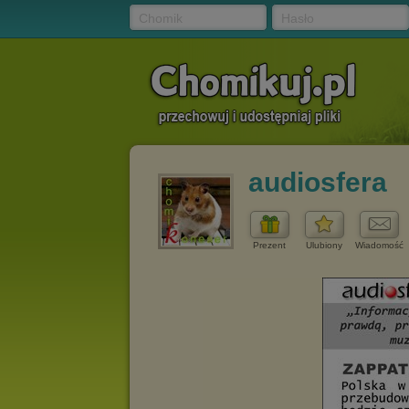
Chomik
Hasło
audiosfera
Prezent
Ulubiony
Wiadomość