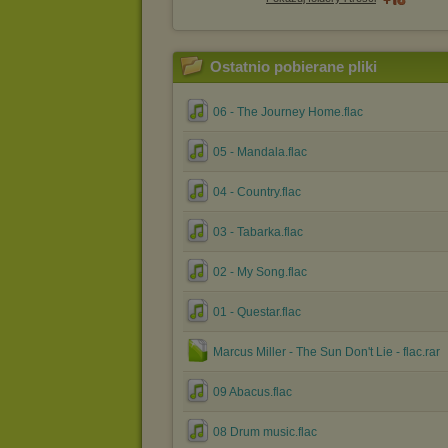
Ostatnio pobierane pliki
06 - The Journey Home.flac
05 - Mandala.flac
04 - Country.flac
03 - Tabarka.flac
02 - My Song.flac
01 - Questar.flac
Marcus Miller - The Sun Don't Lie - flac.rar
09 Abacus.flac
08 Drum music.flac