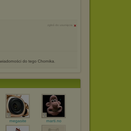
zgłoś do usunięcia
iadomości do tego Chomika.
megasite
marti.no