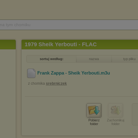
 na tym chomiku
1979 Sheik Yerbouti - FLAC
sortuj według:
nazwa
typ pliku
Frank Zappa - Sheik Yerbouti
.m3u
z chomika
srebrniczek
Pobierz
Zachomikuj
folder
folder