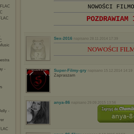
sposób uniemożliwiający przechowywanie plików cookies na
urządzeniu końcowym. Można również usunąć pliki cookies,
NOWOŚCI FILM
- FLAC
dokonując odpowiednich zmian w ustawieniach przeglądarki
AC
internetowej.
POZDRAWIAM 
 FLAC
Pełną informację na ten temat znajdziesz pod adresem
http://chomikuj.pl/PolitykaPrywatnosci.aspx
.
e
Sex-2016
napisano 28.11.2014 17:39
C
Music
NOWOŚCI FIL
estr
a
y -
Super-Filmy-gry
napisano 15.12.2014 14:19
Zapraszam
ws
anya-86
napisano 29.09.2015 13:56
elly -
er
 FLAC