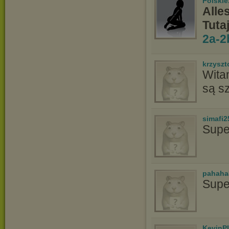
Polskie
Alle
Tuta
2a-2
krzyszt
Witam
są s
simafi2
Supe
pahaha
Supe
KevinP