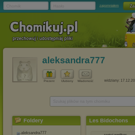
Chomik
Hasło
zapomniałem
aleksandra777
widziany: 17.12.2
Prezent
Ulubiony
Wiadomość
Szukaj plików na tym chomiku
Foldery
Les Bidochons
aleksandra777
sortuj według: