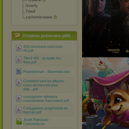
Smerfy
Titeuf
zachomikowane
Ostatnio pobierane pliki
450-nouveaux-exercices-
08.pdf
Titeuf -t03 - ca epate les
filles.pdf
Repetytorium - Stawinska.doc
Comment vont les affaires -
cours de francais pour
deb....pdf
conjugaison odmiana
czasownikow francuskich.pdf
Conjugaison progressive du
francais.pdf
Jezyk Francuski -
Cwiczenia.rar