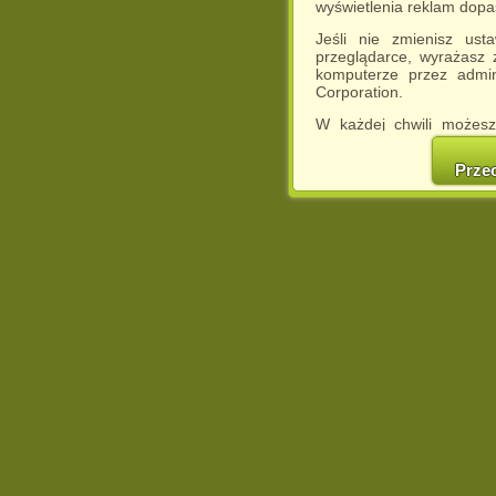
wyświetlenia reklam dop
Jeśli nie zmienisz ust
przeglądarce, wyrażasz
komputerze przez admin
Corporation.
W każdej chwili możesz
cookies w swojej przeglą
w naszej Pol
Prze
http://chomikuj.pl/Polity
Jednocześnie informuje
może spowodować ogr
Chomikuj.pl.
W przypadku braku twojej
prosimy o opuszczenie se
Wykorzystanie plików c
(dostosowanie reklam do
działań marketingowych).
Wyrażenie sprzeciwu spo
będzie dopasowana do Tw
wyświetlona przypadkowo
Istnieje możliwość zmian
sposób uniemożliwiając