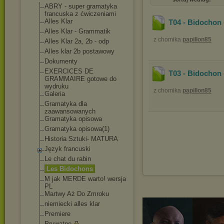
ABRY - super gramatyka
francuska z ćwiczeniami
Alles Klar
T04 - Bidochon
Alles Klar - Grammatik
z chomika
papillon85
Alles Klar 2a, 2b - odp
Alles klar 2b postawowy
Dokumenty
EXERCICES DE
T03 - Bidochon
GRAMMAIRE gotowe do
wydruku
z chomika
papillon85
Galeria
Gramatyka dla
zaawansowanych
Gramatyka opisowa
Gramatyka opisowa(1)
Historia Sztuki- MATURA
Język francuski
Le chat du rabin
Les Bidochons
M jak MERDE warto! wersja
PL
Martwy Aż Do Zmroku
niemiecki alles klar
Premiere
Prywatne