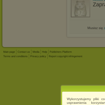
Zapr
Musisz się
Main page
Contact us
Media
Help
Publishers Platform
Terms and conditions
Privacy policy
Report copyright infringement
Wykorzystujemy pliki c
usprawnienia korzyst