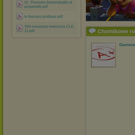
01. Pronoms demonstratifs et
possessifs.pdf
le francais juridique.pdf
450-nouveaux-exercices-CLE-
Chomikowe r
11.pdf
Darmow