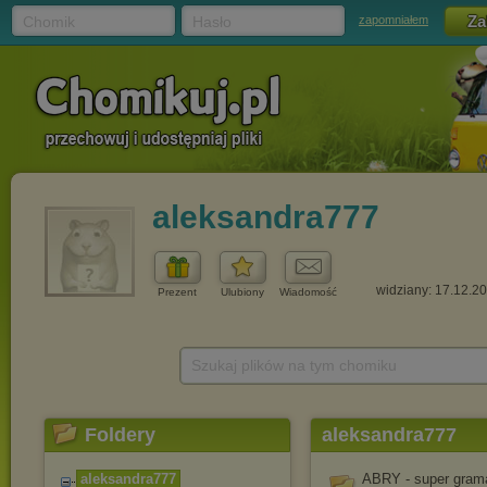
Chomik
Hasło
zapomniałem
aleksandra777
widziany: 17.12.2
Prezent
Ulubiony
Wiadomość
Szukaj plików na tym chomiku
Foldery
aleksandra777
aleksandra777
ABRY - super gram