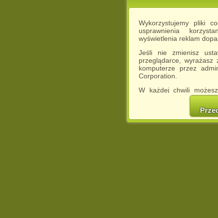
Wykorzystujemy pliki c
usprawnienia korzyst
wyświetlenia reklam dop
Jeśli nie zmienisz ust
przeglądarce, wyrażasz
komputerze przez admin
Corporation.
W każdej chwili możesz
cookies w swojej przeglą
w naszej Pol
Prze
http://chomikuj.pl/Polity
Jednocześnie informuje
może spowodować ogr
Chomikuj.pl.
W przypadku braku twojej
prosimy o opuszczenie se
Wykorzystanie plików c
(dostosowanie reklam do
działań marketingowych).
Wyrażenie sprzeciwu spo
będzie dopasowana do Tw