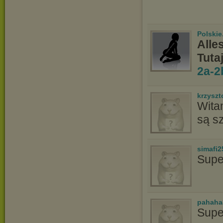
Polskie
Alle
Tuta
2a-2
krzyszt
Witam
są s
simafi2
Supe
pahaha
Supe