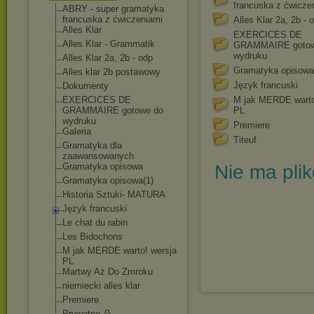
francuska z ćwicze
ABRY - super gramatyka
francuska z ćwiczeniami
Alles Klar 2a, 2b - 
Alles Klar
EXERCICES DE
Alles Klar - Grammatik
GRAMMAIRE gotow
wydruku
Alles Klar 2a, 2b - odp
Gramatyka opisowa
Alles klar 2b postawowy
Język francuski
Dokumenty
EXERCICES DE
M jak MERDE warto
GRAMMAIRE gotowe do
PL
wydruku
Premiere
Galeria
Titeuf
Gramatyka dla
zaawansowanych
Gramatyka opisowa
Nie ma pli
Gramatyka opisowa(1)
Historia Sztuki- MATURA
Język francuski
Le chat du rabin
Les Bidochons
M jak MERDE warto! wersja
PL
Martwy Aż Do Zmroku
niemiecki alles klar
Premiere
Prywatne