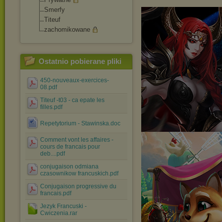
Smerfy
Titeuf
zachomikowane
Ostatnio pobierane pliki
450-nouveaux-exercices-
08.pdf
Titeuf -t03 - ca epate les
filles.pdf
Repetytorium - Stawinska.doc
Comment vont les affaires -
cours de francais pour
deb....pdf
conjugaison odmiana
czasownikow francuskich.pdf
Conjugaison progressive du
francais.pdf
Jezyk Francuski -
Cwiczenia.rar