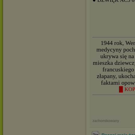
● DŹWIĘK AC3
1944 rok, Wen
medycyny pocho
ukrywa się na
mieszka dziewczy
francuskiego
złapany, ukocha
faktami opowi
█ KOP
zachomikowany