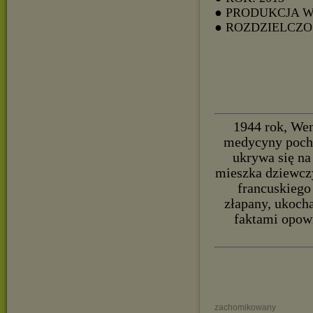
● PRODUKCJA 
● ROZDZIELCZOŚ
1944 rok, Wen
medycyny pocho
ukrywa się na
mieszka dziewczy
francuskiego
złapany, ukocha
faktami opowi
zachomikowany