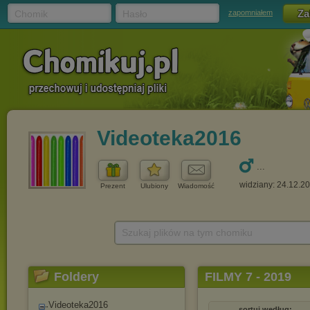
Chomik
Hasło
zapomniałem
Videoteka2016
...
widziany: 24.12.2
Prezent
Ulubiony
Wiadomość
Szukaj plików na tym chomiku
Foldery
FILMY 7 - 2019
Videoteka2016
sortuj według: