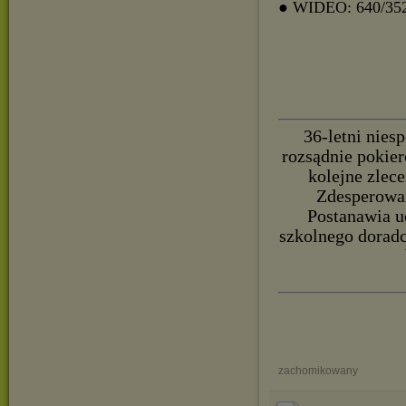
● WIDEO: 640/35
36-letni nies
rozsądnie pokier
kolejne zlece
Zdesperowan
Postanawia u
szkolnego doradc
zachomikowany