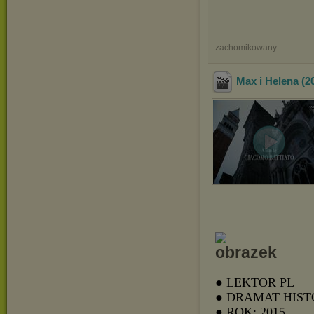
zachomikowany
Max i Helena (
● LEKTOR PL
● DRAMAT HIS
● ROK: 2015