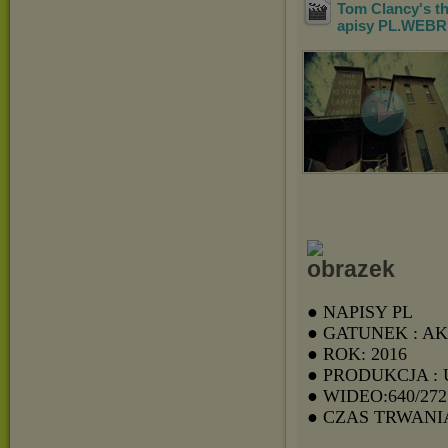
Tom Clancy's th
apisy PL.WEBR
● NAPISY PL
● GATUNEK : A
● ROK: 2016
● PRODUKCJA :
● WIDEO:640/272
● CZAS TRWANIA