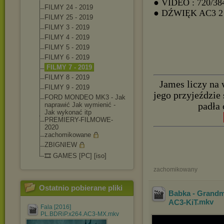
● VIDEO : 720/38
FILMY 24 - 2019
● DŹWIĘK AC3
FILMY 25 - 2019
FILMY 3 - 2019
FILMY 4 - 2019
FILMY 5 - 2019
FILMY 6 - 2019
FILMY 7 - 2019
FILMY 8 - 2019
James liczy na 
FILMY 9 - 2019
jego przyjeździe
FORD MONDEO MK3 - Jak
naprawić Jak wymienić -
padła 
Jak wykonać itp
PREMIERY-FILMOWE-
2020
zachomikowane
ZBIGNIEW
🎞️ GAMES [PC] [iso]
zachomikowany
Ostatnio pobierane pliki
Babka - Grandma
AC3-KiT
.mkv
Fala [2016]
PL.BDRiP.x264.AC3-MX.mkv