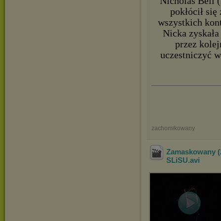
Nicholas Bell (
pokłócił si
wszystkich kont
Nicka zyskała
przez kolej
uczestniczyć w
zachomikowany
Zamaskowany (2
S
LiSU
.avi