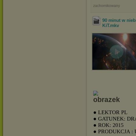
zachomikowany
90 minut w nieb
KiT
.mkv
● LEKTOR PL
● GATUNEK: D
● ROK: 2015
● PRODUKCJA :