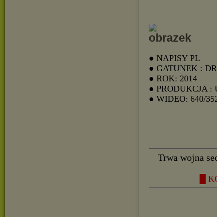
● NAPISY PL
● GATUNEK : D
● ROK: 2014
● PRODUKCJA :
● WIDEO: 640/35
Trwa wojna sec
█ K