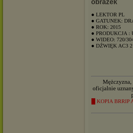
● LEKTOR PL
● GATUNEK: D
● ROK: 2015
● PRODUKCJA :
● WIDEO: 720/30
● DŹWIĘK AC3
Mężczyzna, 
oficjalnie uznan
█ KOPIA BRRIP A