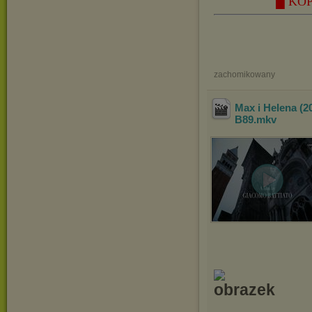
█ KOP
zachomikowany
Max i Helena (2
B89
.mkv