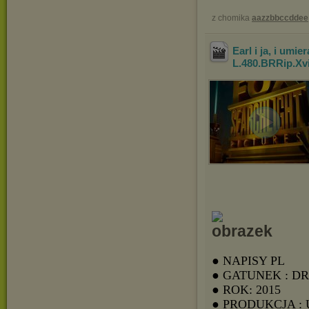
z chomika
aazzbbccddee
Earl i ja, i umi
L.480.BRRip.X
● NAPISY PL
● GATUNEK : D
● ROK: 2015
● PRODUKCJA :