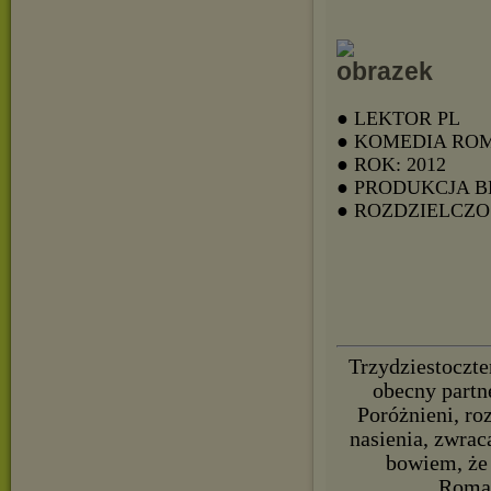
● LEKTOR PL
● KOMEDIA RO
● ROK: 2012
● PRODUKCJA B
● ROZDZIELCZOŚ
Trzydziestoczte
obecny partn
Poróżnieni, ro
nasienia, zwrac
bowiem, że 
Roman