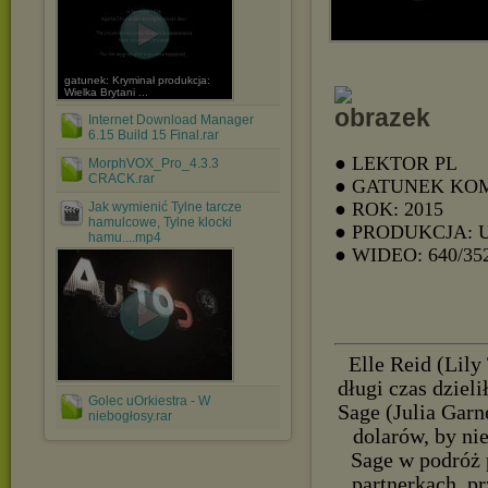
gatunek: Kryminał produkcja:
Wielka Brytani ...
Internet Download Manager
6.15 Build 15 Final.rar
● LEKTOR PL
MorphVOX_Pro_4.3.3
CRACK.rar
● GATUNEK KO
● ROK: 2015
Jak wymienić Tylne tarcze
hamulcowe, Tylne klocki
● PRODUKCJA: 
hamu....mp4
● WIDEO: 640/35
Elle Reid (Lily
długi czas dziel
Golec uOrkiestra - W
Sage (Julia Garn
niebogłosy.rar
dolarów, by ni
Sage w podróż 
partnerkach, pr