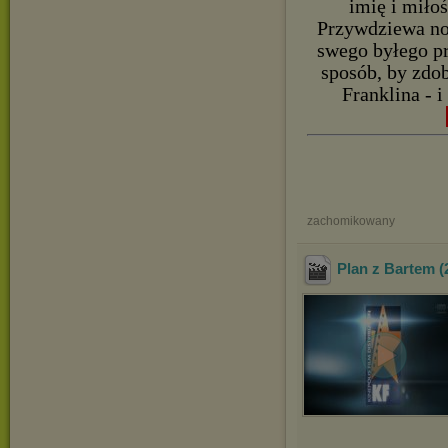
imię i miłoś
Przywdziewa no
swego byłego pr
sposób, by zdob
Franklina - i
zachomikowany
Plan z Bartem 