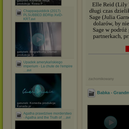
gatunek: Kryminał, Akcja
Elle Reid (Lily
produkcja: Korea P ...
długi czas dziel
Chappaquiddick (2017)
PLSUBBED.BDRip.XviD-
Sage (Julia Garn
KRT.avi
dolarów, by ni
Sage w podróż 
partnerkach, pr
█
gatunek: Biograficzny, Dramat
produkcja: U ...
Upadek amerykańskiego
imperium - La chute de l'empire
....avi
zachomikowany
Babka - Grandm
gatunek: Komedia produkcja:
Kanada pr ...
Agatha prawdziwe morderstwo
- Agatha and the Truth of ....avi