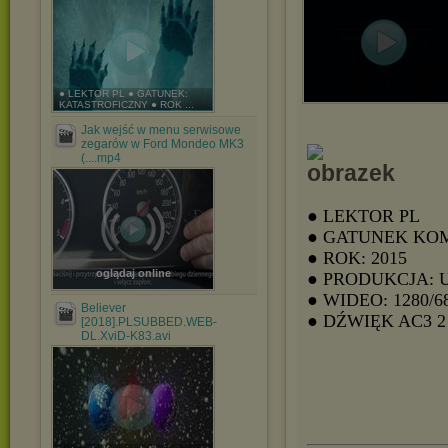
● LEKTOR PL ● GATUNEK:
KATASTROFICZNY ● ROK ...
Jak wejść w menu serwisowe
zegarów w Ford Mondeo MK3
(....mp4
● LEKTOR PL
● GATUNEK KO
● ROK: 2015
oglądaj online
● PRODUKCJA: 
● WIDEO: 1280/6
Believer
● DŹWIĘK AC3
[2018].PLSUBBED.WEB-
DL.XviD-K83.avi