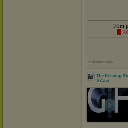
Film p
█ K
zachomikowany
The Keeping R
AZ
.avi