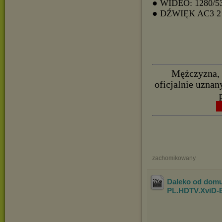
● WIDEO: 1280/5
● DŹWIĘK AC3
Mężczyzna, 
oficjalnie uznan
█
zachomikowany
Daleko od domu
PL.HDTV.XviD
-