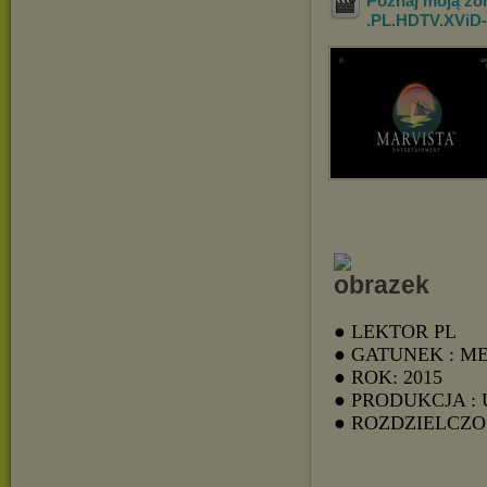
Poznaj moją żon
.PL.HDTV.XViD
● LEKTOR PL
● GATUNEK : 
● ROK: 2015
● PRODUKCJA :
● ROZDZIELCZOŚ