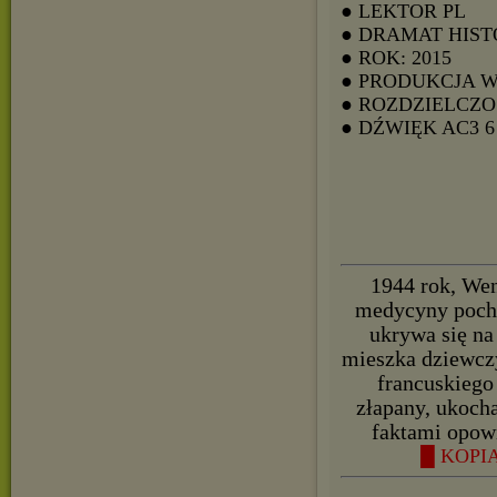
● LEKTOR PL
● DRAMAT HIS
● ROK: 2015
● PRODUKCJA 
● ROZDZIELCZOŚ
● DŹWIĘK AC3
1944 rok, Wen
medycyny pocho
ukrywa się na
mieszka dziewczy
francuskiego
złapany, ukocha
faktami opowi
█ KOPIA