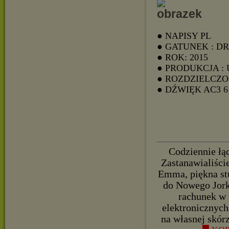
● NAPISY PL
● GATUNEK : D
● ROK: 2015
● PRODUKCJA :
● ROZDZIELCZOŚ
● DŹWIĘK AC3
Codziennie łąc
Zastanawialiście
Emma, piękna stu
do Nowego Jorku
rachunek w 
elektronicznych
na własnej skór