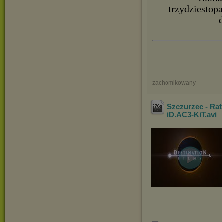
trzydziestop
zachomikowany
Szczurzec - Ra
iD.AC3-KiT
.avi