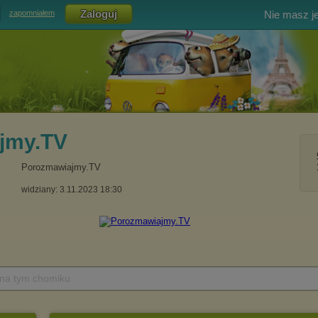
Nie masz j
zapomniałem
jmy.TV
Porozmawiajmy.TV
widziany: 3.11.2023 18:30
 na tym chomiku