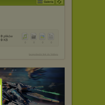
Galeria
0
plików
0
KB
0
0
0
0
bezpośredni link do folderu