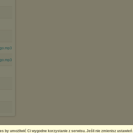
ego.mp3
ego.mp3
es by umożliwić Ci wygodne korzystanie z serwisu. Jeśli nie zmienisz ustawień