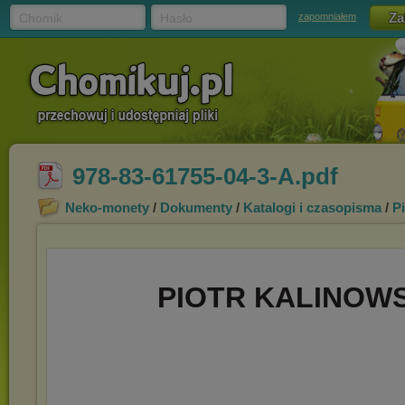
Chomik
Hasło
zapomniałem
978-83-61755-04-3-A.pdf
Neko-monety
/
Dokumenty
/
Katalogi i czasopisma
/
P