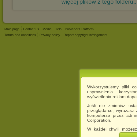
więcej plików z tego folderu..
Main page
Contact us
Media
Help
Publishers Platform
Terms and conditions
Privacy policy
Report copyright infringement
Wykorzystujemy pliki c
usprawnienia korzyst
wyświetlenia reklam dop
Jeśli nie zmienisz ust
przeglądarce, wyrażasz
komputerze przez admin
Corporation.
W każdej chwili możesz
cookies w swojej przeglą