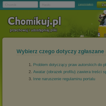
Chomik
Hasło
zapomniałem
Wybierz czego dotyczy zgłaszane
Problem dotyczący praw autorskich do p
Awatar (obrazek profilu) zawiera treści
Inne naruszenie regulaminu portalu