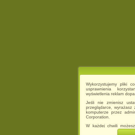
Wykorzystujemy pliki c
usprawnienia korzyst
wyświetlenia reklam dop
Jeśli nie zmienisz ust
przeglądarce, wyrażasz
komputerze przez admin
Corporation.
W każdej chwili możesz
cookies w swojej przeglą