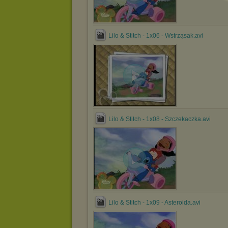
Lilo & Stitch - 1x06 - Wstrząsak.avi
Lilo & Stitch - 1x08 - Szczekaczka.avi
Lilo & Stitch - 1x09 - Asteroida.avi