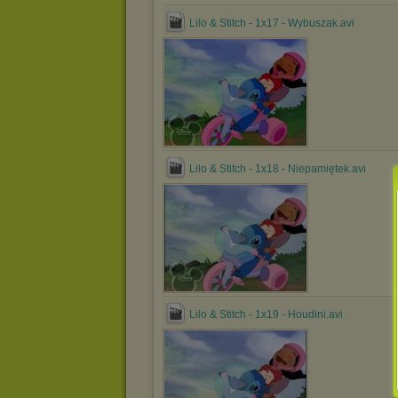
Lilo & Stitch - 1x17 - Wybuszak.avi
Lilo & Stitch - 1x18 - Niepamiętek.avi
Lilo & Stitch - 1x19 - Houdini.avi