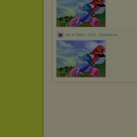
Lilo & Stitch - 1x10 - Duszek.avi