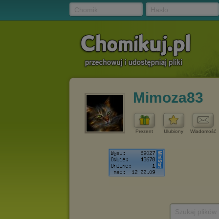
Chomik
Hasło
Mimoza83
Prezent
Ulubiony
Wiadomość
Szukaj plików