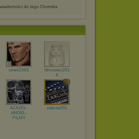
iadomości do tego Chomika.
cinek2392
filmowiec201
5
AZAZEL-
zakrza201
ANGEL-
FILMY