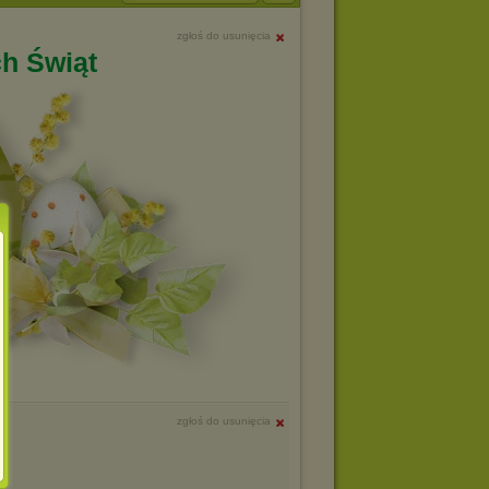
zgłoś do usunięcia
h Świąt
zgłoś do usunięcia