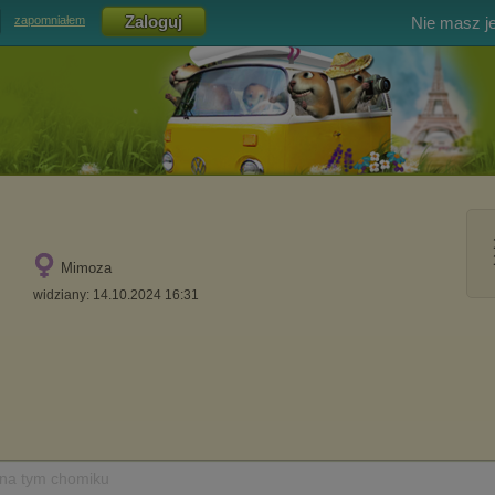
Nie masz j
zapomniałem
Mimoza
widziany: 14.10.2024 16:31
 na tym chomiku