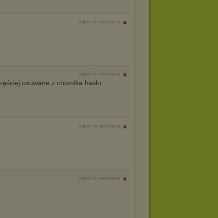
zgłoś do usunięcia
zgłoś do usunięcia
częściej usuwane z chomika hasło
zgłoś do usunięcia
zgłoś do usunięcia