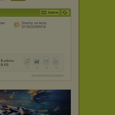
Galeria
two
Strachy na lachy
DYSKOGRAFIA
0
plików
0
KB
0
0
0
0
bezpośredni link do folderu