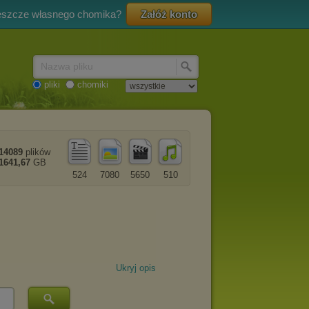
eszcze własnego chomika?
Załóż konto
Nazwa pliku
pliki
chomiki
14089
plików
1641,67
GB
524
7080
5650
510
Ukryj opis