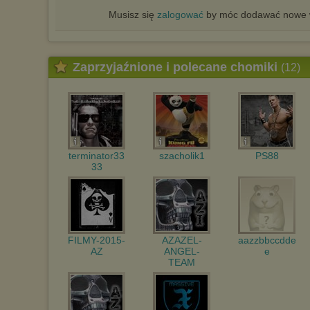
Musisz się
zalogować
by móc dodawać nowe w
Zaprzyjaźnione i polecane chomiki
(12)
terminator33
szacholik1
PS88
33
FILMY-2015-
AZAZEL-
aazzbbccdde
AZ
ANGEL-
e
TEAM