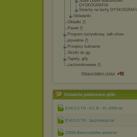
Stare Dobre Małżeństwo
DYSKOGRAFIA
Strachy na lachy DYSKOGRAF
Składanki
Okładki
Paweł
Program rozrywkowy, talk-show
prywatne
Przepisy kulinarne
Skórki do gg
Tapety, gify
zachomikowane
Pokazuj foldery i treści
Ostatnio pobierane pliki
[CH] O.S.T.R - O.C.B. - PL-2009.rar
[CH] O.S.T.R - Jazzurekcja.rar
(2000) Bieszczadzkie anioly.rar