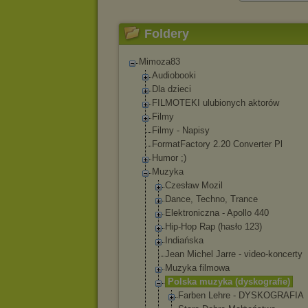
Foldery
Mimoza83
Audiobooki
Dla dzieci
FILMOTEKI ulubionych aktorów
Filmy
Filmy - Napisy
FormatFactory 2.20 Converter Pl
Humor ;)
Muzyka
Czesław Mozil
Dance, Techno, Trance
Elektroniczna - Apollo 440
Hip-Hop Rap (hasło 123)
Indiańska
Jean Michel Jarre - video-koncerty
Muzyka filmowa
Polska muzyka (dyskografie)
Farben Lehre - DYSKOGRAFIA