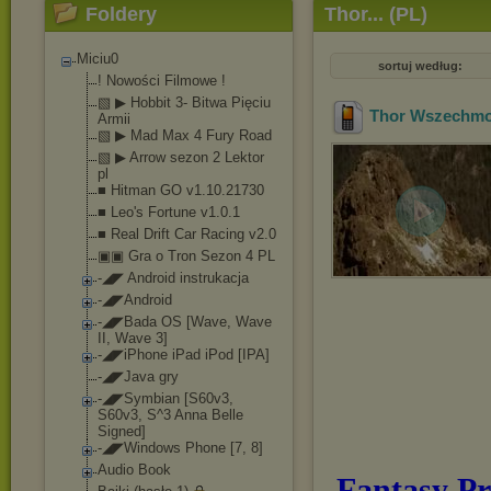
Foldery
Thor... (PL)
Miciu0
sortuj według:
! Nowości Filmowe !
▧ ▶ Hobbit 3- Bitwa Pięciu
Thor Wszechmog
Armii
▧ ▶ Mad Max 4 Fury Road
▧ ▶ Arrow sezon 2 Lektor
pl
■ Hitman GO v1.10.21730
■ Leo's Fortune v1.0.1
■ Real Drift Car Racing v2.0
▣▣ Gra o Tron Sezon 4 PL
-◢◤ Android instrukacja
-◢◤Android
-◢◤Bada OS [Wave, Wave
II, Wave 3]
-◢◤iPhone iPad iPod [IPA]
-◢◤Java gry
-◢◤Symbian [S60v3,
S60v3, S^3 Anna Belle
Signed]
-◢◤Windows Phone [7, 8]
Audio Book
Fantasy P