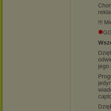
Chom
rekla
!!! M
GG
Wsze
Dzięk
odwi
jego
Prog
jedy
wiado
capt
Dzię