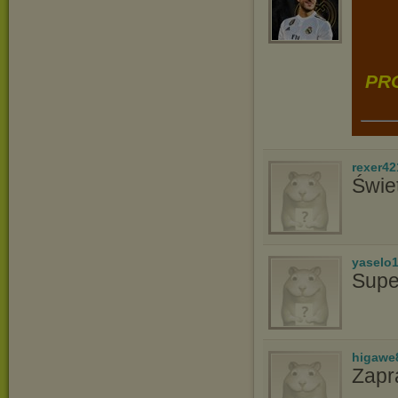
PRO
rexer42
Świe
yaselo
Supe
higawe
Zapr