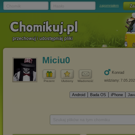
Chomik
Hasło
zapomniałem
Miciu0
Konrad
widziany: 7.05.20
Prezent
Ulubiony
Wiadomość
Szukaj plików na tym chomiku