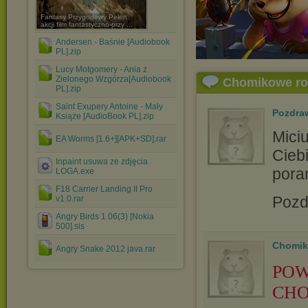
Fantasy Przygodowy Pełen
akcji film fantastyczno-przy ...
Andersen - Baśnie [Audiobook
PL].zip
Lucy Motgomery - Ania z
Zielonego Wzgórza[Audiobook
Chomikowe r
PL].zip
Saint Exupery Antoine - Mały
Pozdra
Książe [AudioBook PL].zip
Mici
EA Worms [1.6+][APK+SD].rar
Ciebi
Inpaint usuwa ze zdjęcia
pora
LOGA.exe
F18 Carrier Landing II Pro
Pozd
v1.0.rar
Angry Birds 1.06(3) [Nokia
500].sis
Chomik
Angry Snake 2012 java.rar
POW
CHO