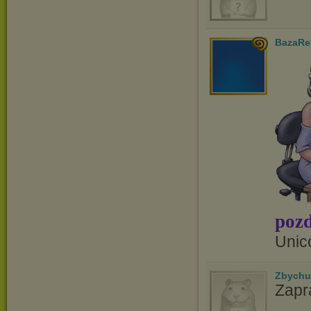
BazaRe
pozd
Unic
Zbychu
Zapr