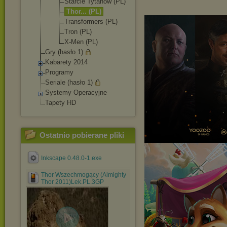
Starcie Tytanów (PL)
Thor... (PL)
Transformer
s (PL)
Tron (PL)
X-Men (PL)
Gry (hasło 1)
Kabarety 2014
Programy
Seriale (hasło 1)
Systemy Operacyjne
Tapety HD
Ostatnio pobierane pliki
Inkscape 0.48.0-1.exe
Thor Wszechmogący (Almighty
Thor 2011)Lek.PL.3GP