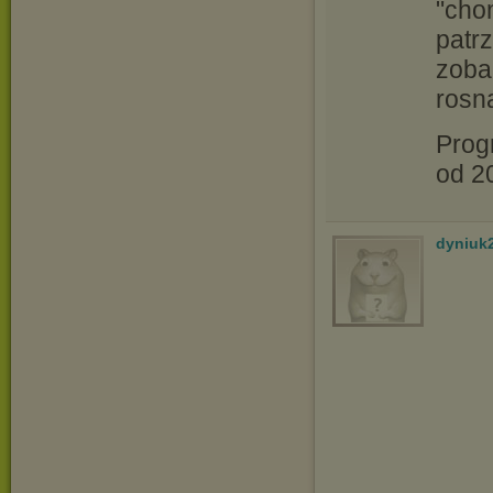
"cho
patrz
zoba
rosną
Prog
od 20
dyniuk