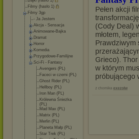
Bajki (hasło 1)
Filmy (hasło 1)
Pełen akcji f
Filmy 3gp
transformacj
- Ja Jestem
(Cody Deal) 
Akcja - Sensacja
Animowane-Bajk
a
młotem, legen
Dramat
Prawdziwym s
Horror
przerażający
Komedia
Przygodowe-Fam
ilijne
Grieco). Thor
Sci-Fi - Fantasy
w którym mus
Avengers (PL)
Faceci w czerni (PL)
próbującego 
Ghost Rider (PL)
Hellboy (PL)
z chomika
exezolw
Iron Man (PL)
Królewna Śnieżka
(PL)
Mad Max (PL)
Matrix (PL)
Merlin (PL)
Planeta Małp (PL)
Star Trek (PL)