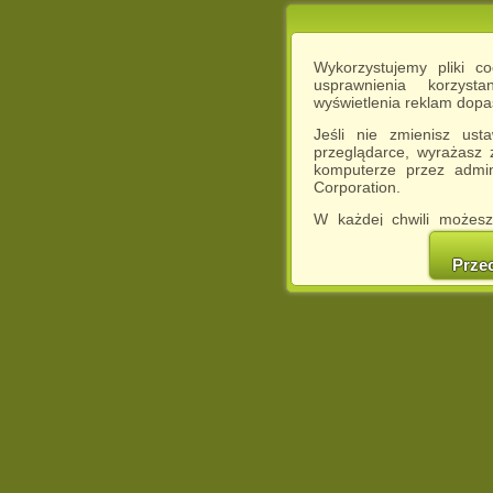
Wykorzystujemy pliki c
usprawnienia korzyst
wyświetlenia reklam dop
Jeśli nie zmienisz ust
przeglądarce, wyrażasz
komputerze przez admin
Corporation.
W każdej chwili możesz
cookies w swojej przeglą
w naszej Pol
Prze
http://chomikuj.pl/Polity
Jednocześnie informuje
może spowodować ogr
Chomikuj.pl.
W przypadku braku twojej
prosimy o opuszczenie se
Wykorzystanie plików c
(dostosowanie reklam do
działań marketingowych).
Wyrażenie sprzeciwu spo