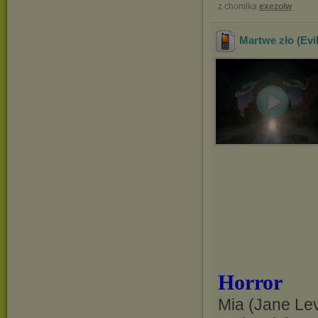
z chomika
exezolw
Martwe zło (Evi
Horror
Mia (Jane Le