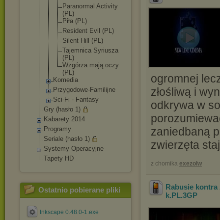
Paranormal Activity
(PL)
Piła (PL)
Resident Evil (PL)
Silent Hill (PL)
Tajemnica Syriusza
(PL)
Wzgórza mają oczy
(PL)
ogromnej lec
Komedia
złośliwą i w
Przygodowe-Fam
ilijne
Sci-Fi - Fantasy
odkrywa w sob
Gry (hasło 1)
porozumiewać
Kabarety 2014
Programy
zaniedbaną p
Seriale (hasło 1)
zwierzęta staj
Systemy Operacyjne
Tapety HD
z chomika
exezolw
Rabusie kontra
Ostatnio pobierane pliki
k.PL
.3GP
Inkscape 0.48.0-1.exe