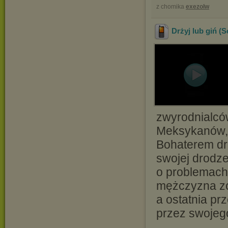
z chomika
exezolw
Drżyj lub giń (
zwyrodnialców
Meksykanów, 
Bohaterem dru
swojej drodz
o problemach
mężczyzna zo
a ostatnia p
przez swojeg