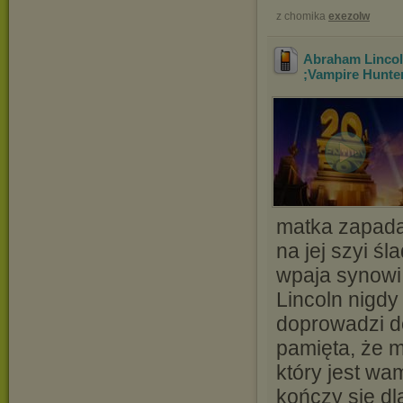
z chomika
exezolw
Abraham Linco
;Vampire Hunte
matka zapada
na jej szyi ś
wpaja synowi,
Lincoln nigdy
doprowadzi do
pamięta, że 
który jest wa
kończy się dl