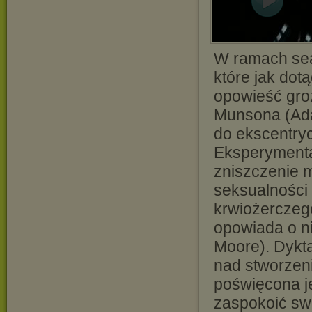
W ramach sea
które jak dot
opowieść groz
Munsona (Ada
do ekscentry
Eksperymenta
zniszczenie 
seksualności 
krwiożerczego
opowiada o ni
Moore). Dykta
nad stworzen
poświęcona je
zaspokoić sw