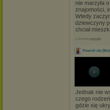
nie marzyła o
znajomości, i
Wtedy zaczyna
dziewczyny po
chciał mieszk
z chomika
exezolw
Powrót zła (Mot
Jednak nie ws
czego rodzeńs
gdzie się ukr