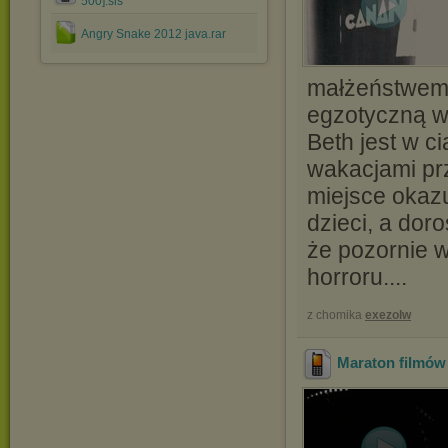
500].sis
Angry Snake 2012 java.rar
małżeństwem.
egzotyczną w
Beth jest w c
wakacjami pr
miejsce okazu
dzieci, a doro
że pozornie w
horroru....
z chomika
exezolw
Maraton filmów 