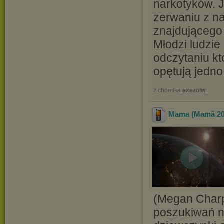
narkotyków. Je
zerwaniu z na
znajdującego
Młodzi ludzie
odczytaniu k
opętują jedno
z chomika
exezolw
Mama (Mamã 20
(Megan Charpen
poszukiwań n