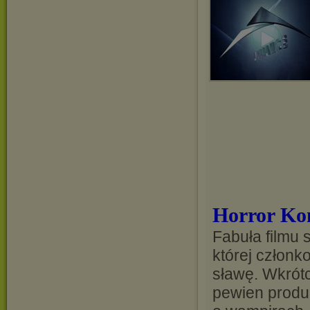
Horror Ko
Fabuła filmu 
której członk
sławę. Wkrót
pewien produ