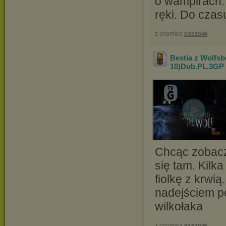
o wampirach.
ręki. Do czasu
z chomika
exezolw
Bestia z Wolfs
10)Dub.PL
.3GP
Chcąc zobacz
się tam. Kilk
fiolkę z krwią
nadejściem p
wilkołaka
z chomika
exezolw