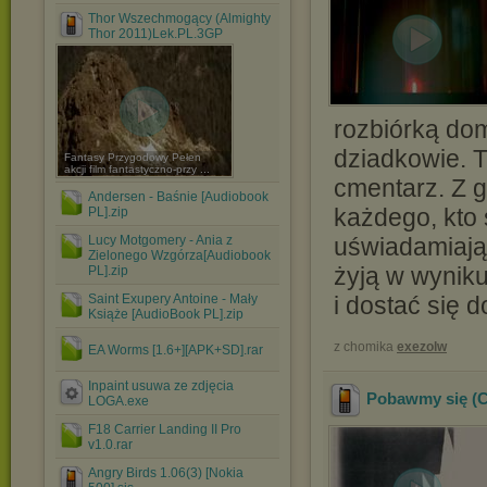
Thor Wszechmogący (Almighty
Thor 2011)Lek.PL.3GP
rozbiórką dom
dziadkowie. 
Fantasy Przygodowy Pełen
akcji film fantastyczno-przy ...
cmentarz. Z g
Andersen - Baśnie [Audiobook
każdego, kto 
PL].zip
Lucy Motgomery - Ania z
uświadamiają s
Zielonego Wzgórza[Audiobook
żyją w wynik
PL].zip
Saint Exupery Antoine - Mały
i dostać się 
Książe [AudioBook PL].zip
z chomika
exezolw
EA Worms [1.6+][APK+SD].rar
Inpaint usuwa ze zdjęcia
Pobawmy się (C
LOGA.exe
F18 Carrier Landing II Pro
v1.0.rar
Angry Birds 1.06(3) [Nokia