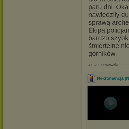
paru dni. Oka
nawiedziły duc
sprawą arche
Ekipa policj
bardzo szybko
śmiertelne n
górników.
z chomika
exezolw
Nekromancja (N