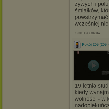
żywych i polu
śmiałków, któ
powstrzymać C
wcześniej nie
z chomika
exezolw
Pokój 205 (205 
19-letnia stu
kiedy wynajmo
wolności - w 
nadopiekuńcze