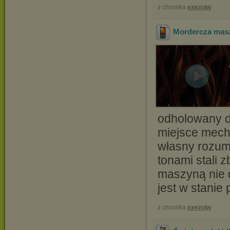
z chomika
exezolw
Mordercza masz
odholowany d
miejsce mech
własny rozum
tonami stali 
maszyną nie d
jest w stanie 
z chomika
exezolw