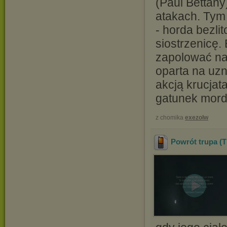
(Paul Bettany
atakach. Tym
- horda bezl
siostrzenicę.
zapolować na
oparta na uz
akcją krucjat
gatunek mord
z chomika
exezolw
Powrót trupa (