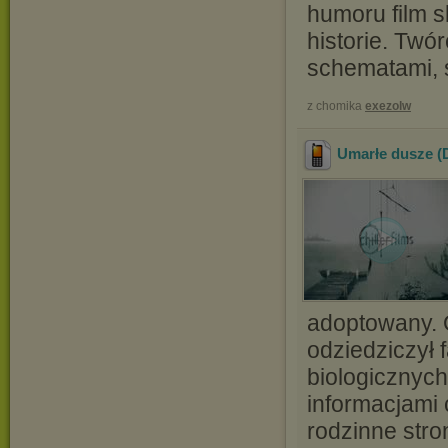
humoru film s
historie. Twó
schematami, s
z chomika
exezolw
Umarłe dusze (
adoptowany. 
odziedziczył 
biologicznyc
informacjami 
rodzinne stro