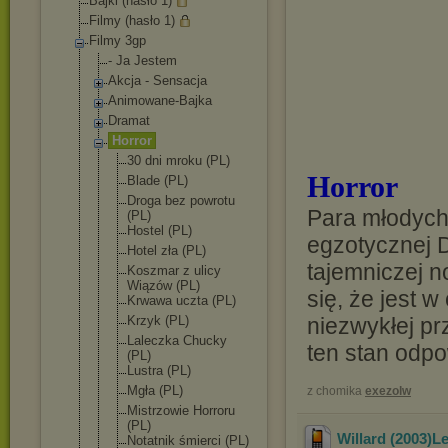
Bajki (hasło 1)
Filmy (hasło 1)
Filmy 3gp
- Ja Jestem
Akcja - Sensacja
Animowane-Bajk
a
Dramat
Horror
30 dni mroku (PL)
Horror
Blade (PL)
Droga bez powrotu
Para młodych
(PL)
Hostel (PL)
egzotycznej 
Hotel zła (PL)
tajemniczej n
Koszmar z ulicy
Wiązów (PL)
się, że jest w
Krwawa uczta (PL)
Krzyk (PL)
niezwykłej pr
Laleczka Chucky
ten stan odpo
(PL)
Lustra (PL)
Mgła (PL)
z chomika
exezolw
Mistrzowie Horroru
(PL)
Willard (2003)L
Notatnik śmierci (PL)