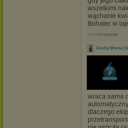
gdy jego cia
wszelkimi nal
wąchanie kwia
Bohater w ta
z chomika
exezolw
Duchy Marsa (G
wraca sama d
automatyczny 
dlaczego ekip
przetranspor
nie wróciła 