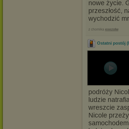
nowe życie. 
przeszłość, n
wychodzić mr
z chomika
exezolw
Ostatni postój 
podróży Nicol
ludzie natraf
wreszcie zasp
Nicole przeży
samochodem. 