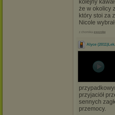
kolejny kawał
że w okolicy 
który stoi za 
Nicole wybrał 
z chomika
exezolw
Alyce (2011)Lek
przypadkowym
przyjaciół pr
sennych zagłę
przemocy.