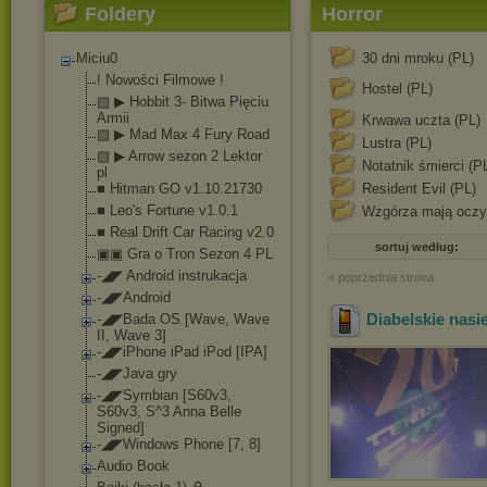
Foldery
Horror
Miciu0
30 dni mroku (PL)
! Nowości Filmowe !
Hostel (PL)
▧ ▶ Hobbit 3- Bitwa Pięciu
Armii
Krwawa uczta (PL)
▧ ▶ Mad Max 4 Fury Road
Lustra (PL)
▧ ▶ Arrow sezon 2 Lektor
Notatnik śmierci (P
pl
■ Hitman GO v1.10.21730
Resident Evil (PL)
■ Leo's Fortune v1.0.1
Wzgórza mają oczy
■ Real Drift Car Racing v2.0
sortuj według:
▣▣ Gra o Tron Sezon 4 PL
-◢◤ Android instrukacja
« poprzednia strona
-◢◤Android
Diabelskie nasi
-◢◤Bada OS [Wave, Wave
II, Wave 3]
-◢◤iPhone iPad iPod [IPA]
-◢◤Java gry
-◢◤Symbian [S60v3,
S60v3, S^3 Anna Belle
Signed]
-◢◤Windows Phone [7, 8]
Audio Book