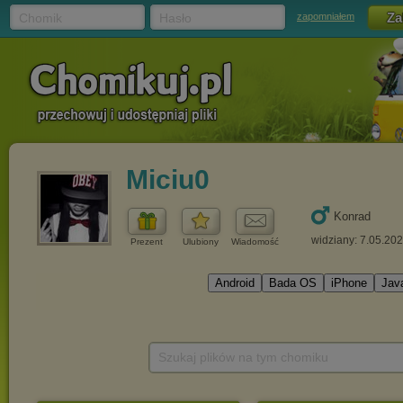
Chomik
Hasło
zapomniałem
Miciu0
Konrad
widziany: 7.05.20
Prezent
Ulubiony
Wiadomość
Szukaj plików na tym chomiku