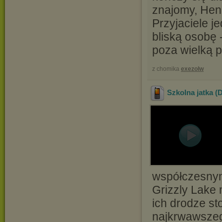
znajomy, Henr
Przyjaciele j
bliską osobę 
poza wielką po
z chomika
exezolw
Szkolna jatka (
współczesnym
Grizzly Lake 
ich drodze st
najkrwawszeg