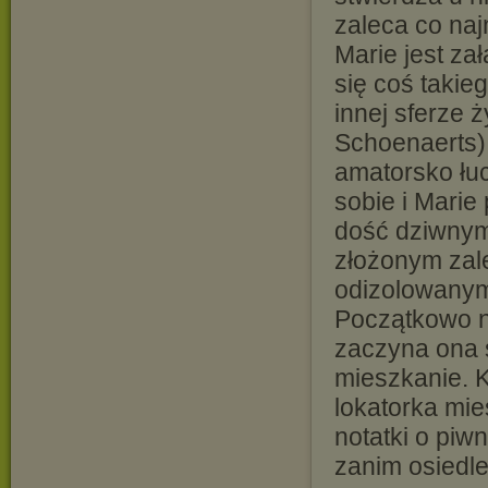
zaleca co naj
Marie jest za
się coś takie
innej sferze 
Schoenaerts)
amatorsko łuc
sobie i Mari
dość dziwnym
złożonym zal
odizolowanym
Początkowo n
zaczyna ona s
mieszkanie. 
lokatorka mie
notatki o piw
zanim osiedle