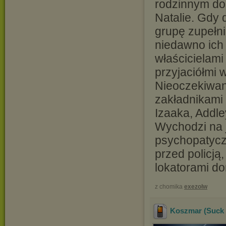
rodzinnym do
Natalie. Gdy d
grupę zupełni
niedawno ich
właścicielami
przyjaciółmi 
Nieoczekiwani
zakładnikami 
Izaaka, Addle
Wychodzi na 
psychopatyczn
przed policją
lokatorami d
z chomika
exezolw
Koszmar (Suck 