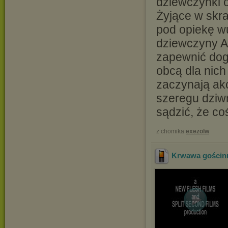
dziewczynki 
Żyjące w skra
pod opiekę wu
dziewczyny An
zapewnić dog
obcą dla nich
zaczynają ak
szeregu dziw
sądzić, że co
z chomika
exezolw
Krwawa gościnn