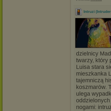
Intruzi (Intrude
dzielnicy Mad
twarzy, który
Luisa stara s
mieszkanka L
tajemniczą hi
koszmarów. Te
ulega wypadk
oddzielonych 
nogami: intruz