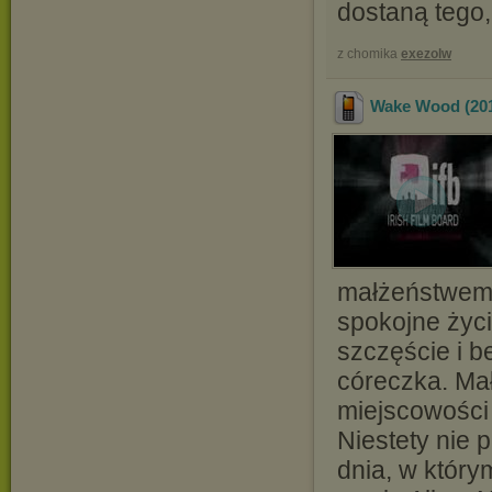
dostaną tego,
z chomika
exezolw
Wake Wood (20
małżeństwem.
spokojne życi
szczęście i b
córeczka. Ma
miejscowości
Niestety nie 
dnia, w który