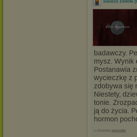
Świeże zwłoki (
badawczy. Pe
mysz. Wynik 
Postanawia zr
wycieczkę z p
zdobywa się 
Niestety, dzi
tonie. Zrozpa
ją do życia. 
hormon pocho
z chomika
exezolw