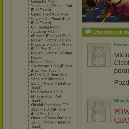
Gangstar Miami
Vindication (iPhone iPad
iPod Touch)
Grand Theft Auto Vice
City v 1.3 [iPhone iPad
iPod Touch]
GT Racing Motor
Chomikowe r
Academy v1.5.6
(iPhone, iPod and iPad)
Modern Combat 2 Black
Pegasus v 1.1.2 (iPhone
Pozdra
iPad iPod Touch)
Modern Combat 3 Fallen
Mici
Nation
Ciebi
Modern Combat
Sandstorm 1.0.2 (iPhone
pora
iPad iPod Touch)
N.O.V.A. 3 Near Orbit
Vanguard Alliance v
Pozd
1.0.0 (iPhone iPad iPod
Touch)
No Gravity v 1.0.0
(iPhone iPad iPod
Chomik
Touch)
Official Speedway GP
2013 v 1.0.0 [iPhone
POW
iPad Pod Touch]
Order & Chaos Online v
CHO
1.0.8 (iPhone iPad iPod
Touch)