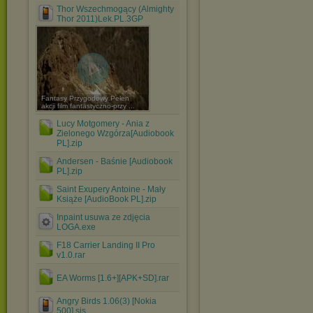
Thor Wszechmogący (Almighty
Thor 2011)Lek.PL.3GP
Fantasy Przygodowy Pełen
akcji film fantastyczno-przy ...
Lucy Motgomery - Ania z
Zielonego Wzgórza[Audiobook
PL].zip
Andersen - Baśnie [Audiobook
PL].zip
Saint Exupery Antoine - Mały
Książe [AudioBook PL].zip
Inpaint usuwa ze zdjęcia
LOGA.exe
F18 Carrier Landing II Pro
v1.0.rar
EA Worms [1.6+][APK+SD].rar
Angry Birds 1.06(3) [Nokia
500].sis