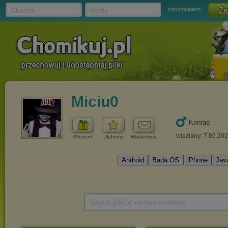
Chomik
Hasło
zapomniałem
Miciu0
Konrad
widziany: 7.05.20
Prezent
Ulubiony
Wiadomość
Szukaj plików na tym chomiku