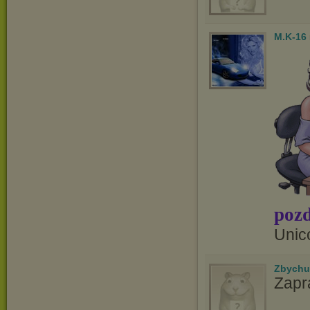
M.K-16
pozd
Unic
Zbychu
Zapr