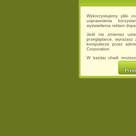
Wykorzystujemy pliki c
usprawnienia korzyst
wyświetlenia reklam dop
Jeśli nie zmienisz ust
przeglądarce, wyrażasz
komputerze przez admin
Corporation.
W każdej chwili możesz
cookies w swojej przeglą
w naszej Pol
Prze
http://chomikuj.pl/Polity
Jednocześnie informuje
może spowodować ogr
Chomikuj.pl.
W przypadku braku twojej
prosimy o opuszczenie se
Wykorzystanie plików c
(dostosowanie reklam do
działań marketingowych).
Wyrażenie sprzeciwu spo