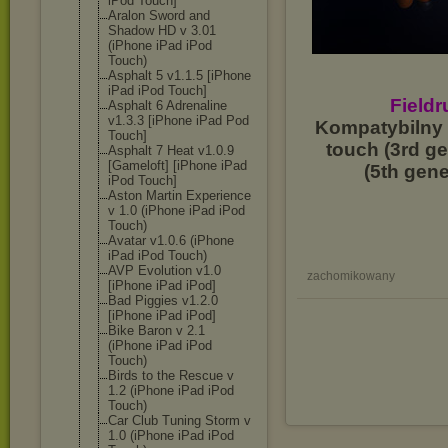
iPod Touch]
Aralon Sword and
Shadow HD v 3.01
(iPhone iPad iPod
Touch)
Asphalt 5 v1.1.5 [iPhone
iPad iPod Touch]
Fieldr
Asphalt 6 Adrenaline
v1.3.3 [iPhone iPad Pod
Kompatybilny 
Touch]
touch (3rd ge
Asphalt 7 Heat v1.0.9
[Gameloft] [iPhone iPad
(5th gen
iPod Touch]
Aston Martin Experience
v 1.0 (iPhone iPad iPod
Touch)
Avatar v1.0.6 (iPhone
iPad iPod Touch)
AVP Evolution v1.0
zachomikowany
[iPhone iPad iPod]
Bad Piggies v1.2.0
[iPhone iPad iPod]
Bike Baron v 2.1
(iPhone iPad iPod
Touch)
Birds to the Rescue v
1.2 (iPhone iPad iPod
Touch)
Car Club Tuning Storm v
1.0 (iPhone iPad iPod