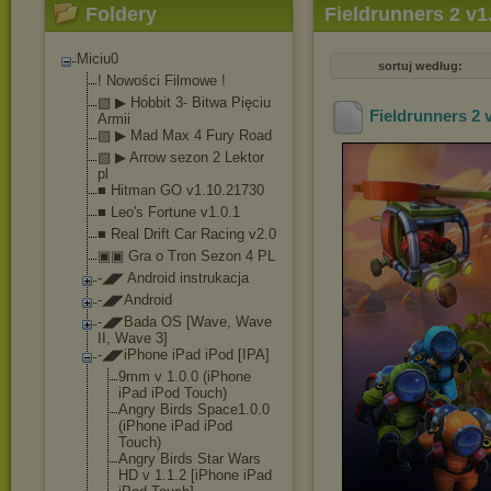
Foldery
Fieldrunners 2 v1
Miciu0
sortuj według:
! Nowości Filmowe !
▧ ▶ Hobbit 3- Bitwa Pięciu
Fieldrunners 2 
Armii
▧ ▶ Mad Max 4 Fury Road
▧ ▶ Arrow sezon 2 Lektor
pl
■ Hitman GO v1.10.21730
■ Leo's Fortune v1.0.1
■ Real Drift Car Racing v2.0
▣▣ Gra o Tron Sezon 4 PL
-◢◤ Android instrukacja
-◢◤Android
-◢◤Bada OS [Wave, Wave
II, Wave 3]
-◢◤iPhone iPad iPod [IPA]
9mm v 1.0.0 (iPhone
iPad iPod Touch)
Angry Birds Space1.0.0
(iPhone iPad iPod
Touch)
Angry Birds Star Wars
HD v 1.1.2 [iPhone iPad