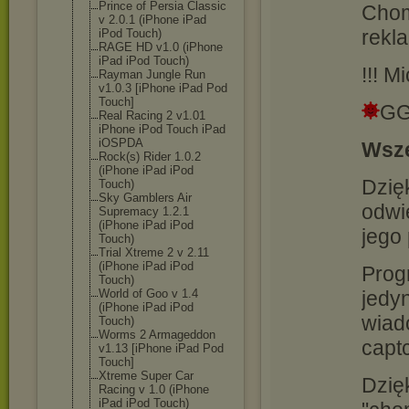
Prince of Persia Classic
Chom
v 2.0.1 (iPhone iPad
rekla
iPod Touch)
RAGE HD v1.0 (iPhone
iPad iPod Touch)
!!! M
Rayman Jungle Run
v1.0.3 [iPhone iPad Pod
Touch]
GG
Real Racing 2 v1.01
iPhone iPod Touch iPad
iOSPDA
Wsze
Rock(s) Rider 1.0.2
(iPhone iPad iPod
Dzięk
Touch)
Sky Gamblers Air
odwi
Supremacy 1.2.1
(iPhone iPad iPod
jego
Touch)
Trial Xtreme 2 v 2.11
(iPhone iPad iPod
Prog
Touch)
jedy
World of Goo v 1.4
(iPhone iPad iPod
wiado
Touch)
Worms 2 Armageddon
capt
v1.13 [iPhone iPad Pod
Touch]
Xtreme Super Car
Dzię
Racing v 1.0 (iPhone
iPad iPod Touch)