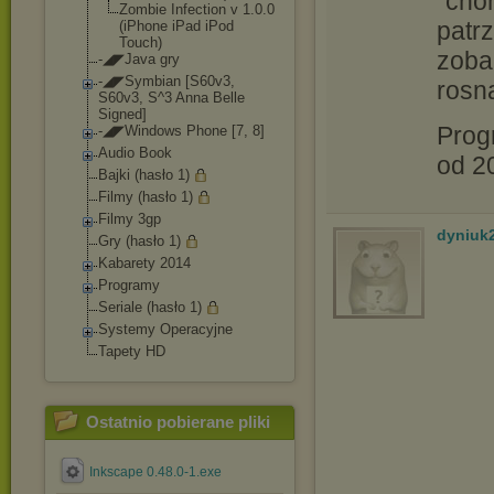
"cho
Zombie Infection v 1.0.0
patrz
(iPhone iPad iPod
Touch)
zoba
-◢◤Java gry
-◢◤Symbian [S60v3,
rosną
S60v3, S^3 Anna Belle
Signed]
Prog
-◢◤Windows Phone [7, 8]
Audio Book
od 20
Bajki (hasło 1)
Filmy (hasło 1)
Filmy 3gp
dyniuk
Gry (hasło 1)
Kabarety 2014
Programy
Seriale (hasło 1)
Systemy Operacyjne
Tapety HD
Ostatnio pobierane pliki
Inkscape 0.48.0-1.exe