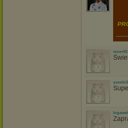
PRO
rexer42
Świe
yaselo
Supe
higawe
Zapr