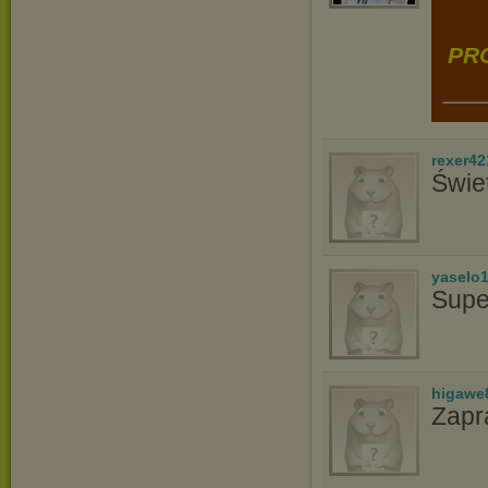
PRO
rexer42
Świe
yaselo
Supe
higawe
Zapr