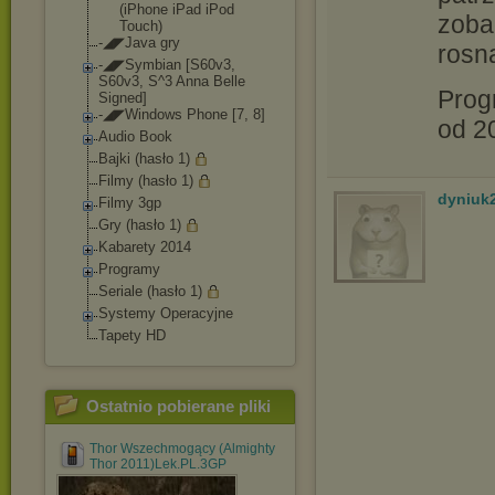
(iPhone iPad iPod
zoba
Touch)
-◢◤Java gry
rosną
-◢◤Symbian [S60v3,
S60v3, S^3 Anna Belle
Prog
Signed]
-◢◤Windows Phone [7, 8]
od 20
Audio Book
Bajki (hasło 1)
Filmy (hasło 1)
dyniuk
Filmy 3gp
Gry (hasło 1)
Kabarety 2014
Programy
Seriale (hasło 1)
Systemy Operacyjne
Tapety HD
Ostatnio pobierane pliki
Thor Wszechmogący (Almighty
Thor 2011)Lek.PL.3GP