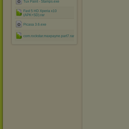
Tux Paint - Stamps.exe
Fast 5 HD Xperia x10
(APK+SD).rar
Picasa 3.6.exe
com.rockstar.maxpayne.part7.rar