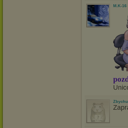
M.K-16
pozd
Unic
Zbychu
Zapr