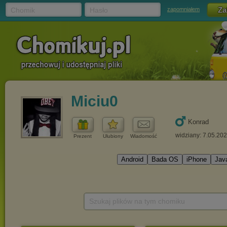
Chomik
Hasło
zapomniałem
Miciu0
Konrad
widziany: 7.05.20
Prezent
Ulubiony
Wiadomość
Szukaj plików na tym chomiku