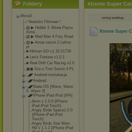
Foldery
Xtreme Super Car
Miciu0
sortuj według:
! Nowości Filmowe !
▧ ▶ Hobbit 3- Bitwa Pięciu
Xtreme Super Ca
Armii
▧ ▶ Mad Max 4 Fury Road
▧ ▶ Arrow sezon 2 Lektor
pl
■ Hitman GO v1.10.21730
■ Leo's Fortune v1.0.1
■ Real Drift Car Racing v2.0
▣▣ Gra o Tron Sezon 4 PL
-◢◤ Android instrukacja
-◢◤Android
-◢◤Bada OS [Wave, Wave
II, Wave 3]
-◢◤iPhone iPad iPod [IPA]
9mm v 1.0.0 (iPhone
iPad iPod Touch)
Angry Birds Space1.0.0
(iPhone iPad iPod
Touch)
Angry Birds Star Wars
HD v 1.1.2 [iPhone iPad