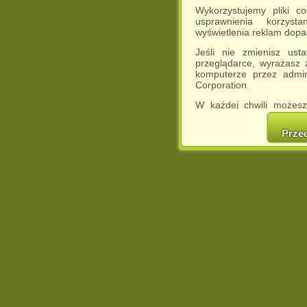
Wykorzystujemy pliki c
usprawnienia korzyst
wyświetlenia reklam dop
Jeśli nie zmienisz ust
przeglądarce, wyrażasz
komputerze przez admin
Corporation.
W każdej chwili możesz
cookies w swojej przeglą
w naszej Pol
Prze
http://chomikuj.pl/Polity
Jednocześnie informuje
może spowodować ogr
Chomikuj.pl.
W przypadku braku twojej
prosimy o opuszczenie se
Wykorzystanie plików c
(dostosowanie reklam do
działań marketingowych).
Wyrażenie sprzeciwu spo
będzie dopasowana do Tw
wyświetlona przypadkowo