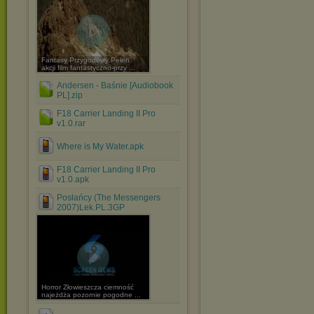
Fantasy Przygodowy Pełen
akcji film fantastyczno-przy ...
Andersen - Baśnie [Audiobook
PL].zip
F18 Carrier Landing II Pro
v1.0.rar
Where is My Water.apk
F18 Carrier Landing II Pro
v1.0.apk
Posłańcy (The Messengers
2007)Lek.PL.3GP
Horror Złowieszcza ciemność
najeżdża pozornie pogodne ...