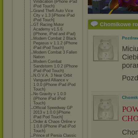
Vindication (iPhone iPad
iPod Touch)
Grand Theft Auto Vice
City v 1.3 [iPhone iPad
iPod Touch]
Chomikowe r
GT Racing Motor
Academy v1.5.6
(iPhone, iPod and iPad)
Pozdra
Modern Combat 2 Black
Pegasus v 1.1.2 (iPhone
Mici
iPad iPod Touch)
Modern Combat 3 Fallen
Ciebi
Nation
Modern Combat
pora
Sandstorm 1.0.2 (iPhone
iPad iPod Touch)
N.O.V.A. 3 Near Orbit
Pozd
Vanguard Alliance v
1.0.0 (iPhone iPad iPod
Touch)
No Gravity v 1.0.0
Chomik
(iPhone iPad iPod
Touch)
POW
Official Speedway GP
2013 v 1.0.0 [iPhone
CHO
iPad Pod Touch]
Order & Chaos Online v
1.0.8 (iPhone iPad iPod
Chom
Touch)
Prince of Persia Classic