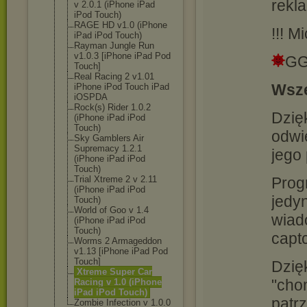
rekla
v 2.0.1 (iPhone iPad
iPod Touch)
RAGE HD v1.0 (iPhone
!!! M
iPad iPod Touch)
Rayman Jungle Run
v1.0.3 [iPhone iPad Pod
GG
Touch]
Real Racing 2 v1.01
Wsze
iPhone iPod Touch iPad
iOSPDA
Rock(s) Rider 1.0.2
Dzięk
(iPhone iPad iPod
Touch)
odwi
Sky Gamblers Air
Supremacy 1.2.1
jego
(iPhone iPad iPod
Touch)
Prog
Trial Xtreme 2 v 2.11
(iPhone iPad iPod
jedy
Touch)
World of Goo v 1.4
wiado
(iPhone iPad iPod
Touch)
capt
Worms 2 Armageddon
v1.13 [iPhone iPad Pod
Touch]
Dzię
Xtreme Super Car
"cho
Racing v 1.0 (iPhone
iPad iPod Touch)
patrz
Zombie Infection v 1.0.0