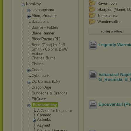
Ravermoon
Komiksy
Skorpion (Marini, D
_czasopisma
Alien, Predator
Templariusz
Barbarella
Wunderwaffen
Baśnie - Fables
sortuj według:
Blade Runner
BloodRayne (PL)
Legendy Warmi
Bone (Gnat) by Jeff
Smith - Color & B&W
Edition
Charles Burns
Christa
Conan
Vahanara! Najd
Cyberpunk
G_Rosiński, B_
DC Comics (EN)
Dragon Age
Dungeons & Dragons
ElfQuest
Epouvantail (Pe
Eurokomiksy
A Case for Inspector
Canardo
Asteriks
Azymut