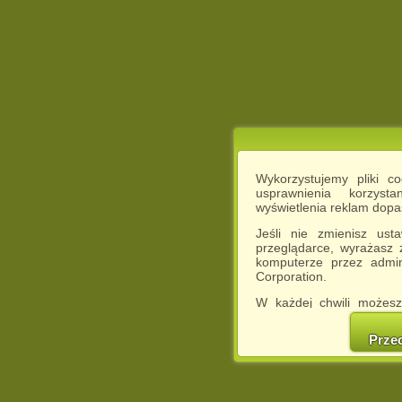
Wykorzystujemy pliki c
usprawnienia korzyst
wyświetlenia reklam dop
Jeśli nie zmienisz ust
przeglądarce, wyrażasz
komputerze przez admin
Corporation.
W każdej chwili możesz
cookies w swojej przeglą
w naszej Pol
Prze
http://chomikuj.pl/Polity
Jednocześnie informuje
może spowodować ogr
Chomikuj.pl.