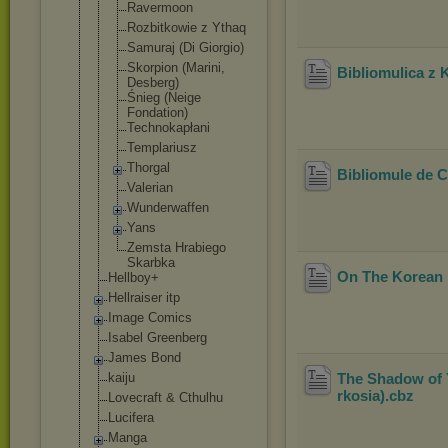
Ravermoon
Rozbitkowie z Ythaq
Samuraj (Di Giorgio)
Skorpion (Marini,
Bibliomulica z 
Desberg)
Śnieg (Neige
Fondation)
Technokapła
ni
Templariusz
Thorgal
Bibliomule de 
Valerian
Wunderwaffe
n
Yans
Zemsta Hrabiego
Skarbka
On The Korean 
Hellboy+
Hellraiser itp
Image Comics
Isabel Greenberg
James Bond
kaiju
The Shadow of Y
rkosia)
.cbz
Lovecraft & Cthulhu
Lucifera
Manga