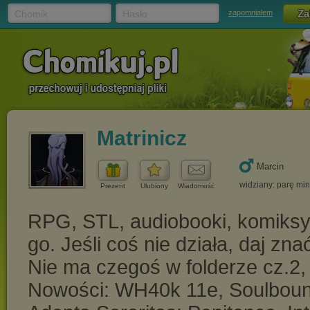
Chomik
Hasło
zapomniałem
Matrinicz
Marcin
widziany: parę mi
Prezent
Ulubiony
Wiadomość