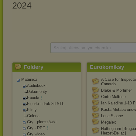
Szukaj plików na tym chomiku
Foldery
Eurokomiksy
Matrinicz
A Case for Inspecto
Canardo
Audiobooki
Blake & Mortimer
Dokumenty
Corto Maltese
Ebooki
Ian Kaledine 1-10 P
Figurki - druk 3d STL
Kasta Metabaronów
Filmy
Galeria
Lone Sloane
Gry - planszówki
Megalex
Gry - RPG
Nottingham [Brugea
Herzet-Dellac]
Gry wideo