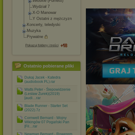
Włoskie (Fumetti)
Wydział 7
X-O Manowar
Y Ostatni z mężczyzn
Koncerty, teledyski
Muzyka
Prywatne
Pokazuj foldery i treści
Ostatnio pobierane pliki
Dukaj Jacek - Katedra
(audiobook PL).rar
Watts Peter - Ślepowidzenie
(Lesław Żurek)(2019)
[audi....rar
Blade Runner - Starter Set
(2022).7z
Cornwell Bernard - Wojny
Wikingów 07 Pogański Pan
[Fil....rar
Newman Bernard - Rowerem