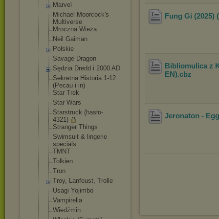
Marvel
Michael Moorcock's
Fung Gi (2025) 
Multiverse
Mroczna Wieża
Neil Gaiman
Polskie
Savage Dragon
Bibliomulica z 
Sędzia Dredd i 2000 AD
EN)
.cbz
Sekretna Historia 1-12
(Pecau i in)
Star Trek
Star Wars
Starstruck (hasło-
Jeronaton - Egg
4321)
Stranger Things
Swimsuit & lingerie
specials
TMNT
Tolkien
Tron
Troy, Lanfeust, Trolle
Usagi Yojimbo
Vampirella
Wiedźmin