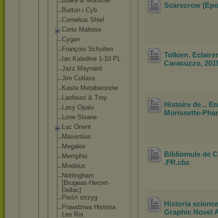
Blake & Mortimer
Scarecrow (Epo
Burton i Cyb
Cornelius Shiel
Corto Maltese
Cygan
François Schuiten
Tolkien. Eclaire
Ian Kaledine 1-10 PL
Caracuzzo, 201
Jazz Maynard
Jim Cutlass
Kasta Metabaronów
Lanfeust & Troy
Histoire de... 
Lasy Opalu
Morissette-Pha
Lone Sloane
Luc Orient
Maxentius
Megalex
Bibliomule de 
Memphis
.FR
.cbz
Moebius
Nottingham
[Brugeas-He
rzet-
Dellac
]
Pieśń strzyg
Historia science
Prawdziwa Historia
Graphic Novel A
Leo Roi