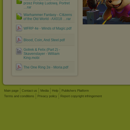
przez Polskę Ludową. Portret
....rar
Warhammer Fantasy - Citizens
of the Old World - AX018 ....rar
WFRP 4e - Winds of Magic.pdf
Blood, Coin, And Steel.pdf
Gotrek & Felix (Part 2) -
Skavenslayer - William
King.mobi
The One Ring 2e - Moria.pdf
Main page
Contact us
Media
Help
Publishers Platform
Terms and conditions
Privacy policy
Report copyright infringement