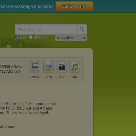
eszcze własnego chomika?
Załóż konto
Nazwa pliku
pliki
chomiki
45560
plików
4177,83
GB
30932
2778
907
3461