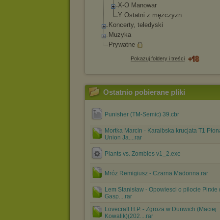
X-O Manowar
Y Ostatni z mężczyzn
Koncerty, teledyski
Muzyka
Prywatne
Pokazuj foldery i treści
Ostatnio pobierane pliki
Punisher (TM-Semic) 39.cbr
Mortka Marcin - Karaibska krucjata T1 Pło
Union Ja....rar
Plants vs. Zombies v1_2.exe
Mróz Remigiusz - Czarna Madonna.rar
Lem Stanisław - Opowiesci o pilocie Pirxie 
Gasp....rar
Lovecraft H.P. - Zgroza w Dunwich (Maciej
Kowalik)(202....rar