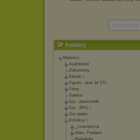
Szukaj plików
Foldery
Matrinicz
Audiobooki
Dokumenty
Ebooki
Figurki - druk 3d STL
Filmy
Galeria
Gry - planszówki
Gry - RPG
Gry wideo
Komiksy
_czasopisma
Alien, Predator
Barbarella