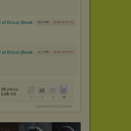
 of D
rizzt (Book
10,6 MB
19 lip 23 17:42
 of D
rizzt (Book
11,0 MB
19 lip 23 17:42
18
plików
1,06
GB
0
0
0
18
bezpośredni link do folderu