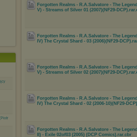
prosimy o opuszczenie serwisu chomikuj.pl.
Forgotten Realms - R.A.Salvatore - The Legend
V) - Streams of Silver 01 (2007)(NF29-
DCP).rar
Wykorzystanie plików cookies
przez
Zaufanych Partnerów
(dostosowanie reklam do Twoich potrzeb, analiza skuteczności działań
marketingowych).
Wyrażenie sprzeciwu spowoduje, że wyświetlana Ci reklama nie
będzie dopasowana do Twoich preferencji, a będzie to reklama
Forgotten Realms - R.A.Salvatore - The Legend
wyświetlona przypadkowo.
IV) The Crystal Shard - 03 (2006)(NF29
-DCP).ra
Istnieje możliwość zmiany ustawień przeglądarki internetowej w
sposób uniemożliwiający przechowywanie plików cookies na
urządzeniu końcowym. Można również usunąć pliki cookies,
dokonując odpowiednich zmian w ustawieniach przeglądarki
internetowej.
Forgotten Realms - R.A.Salvatore - The Legend
V) - Streams of Silver 02 (2007)(NF29-
DCP).rar
Pełną informację na ten temat znajdziesz pod adresem
http://chomikuj.pl/PolitykaPrywatnosci.aspx
.
nący
Forgotten Realms - R.A.Salvatore - The Legend
IV) The Crystal Shard - 02 (2006-10)(N
F29-DCP)
(Piotr
Forgotten Realms - R.A.Salvatore - The Legend
II) - Exile 02of03 (2005) (DCP Comics)
.rar
.cbr