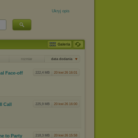
Ukryj opis
Galeria
rozmiar
data dodania
al Face
-off
222,4 MB
20 kwi 26 16:01
l Call
225,9 MB
20 kwi 26 16:00
e to Pa
rty
218,3 MB
20 kwi 26 15:58