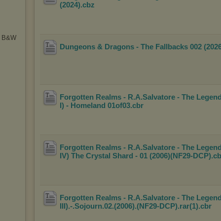
(2024)
.cbz
 & B&W
Dungeons & Dragons - The Fallbacks 002 (2026
Forgotten Realms - R.A.Salvatore - The Legend
I) - Homeland 01of03
.cbr
Forgotten Realms - R.A.Salvatore - The Legend
IV) The Crystal Shard - 01 (2006)(NF29
-DCP)
.c
Forgotten Realms - R.A.Salvatore - The Legend
III).-.Sojourn.02.(2006).(NF29-DCP).ra
r(1)
.cbr