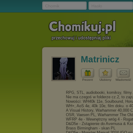
Chomik
Hasło
Matrinicz
Prezent
Ulubiony
Wiadomość