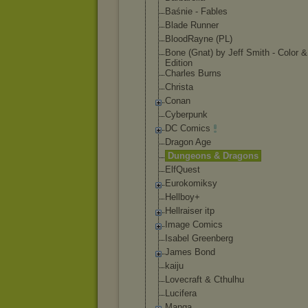
Baśnie - Fables
Blade Runner
BloodRayne (PL)
Bone (Gnat) by Jeff Smith - Color
Edition
Charles Burns
Christa
Conan
Cyberpunk
DC Comics
Dragon Age
Dungeons & Dragons
ElfQuest
Eurokomiksy
Hellboy+
Hellraiser itp
Image Comics
Isabel Greenberg
James Bond
kaiju
Lovecraft & Cthulhu
Lucifera
Manga